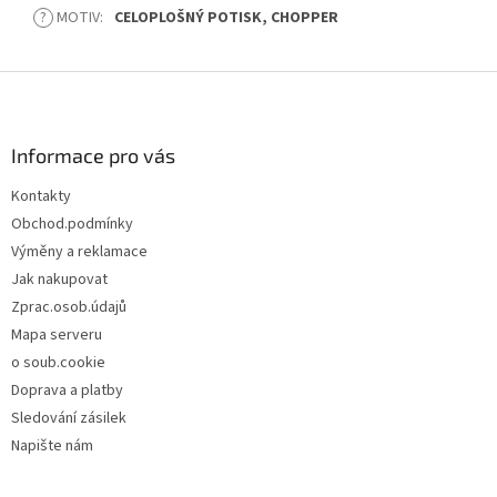
?
MOTIV
:
CELOPLOŠNÝ POTISK, CHOPPER
Z
á
p
a
Informace pro vás
t
Kontakty
í
Obchod.podmínky
Výměny a reklamace
Jak nakupovat
Zprac.osob.údajů
Mapa serveru
o soub.cookie
Doprava a platby
Sledování zásilek
Napište nám