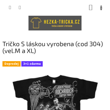
Přejít
NÁKUP
na
obsah
KOŠÍK
Tričko S láskou vyrobena (cod 304)
(vel.M a XL)
Doprodej
3+1 zdarma