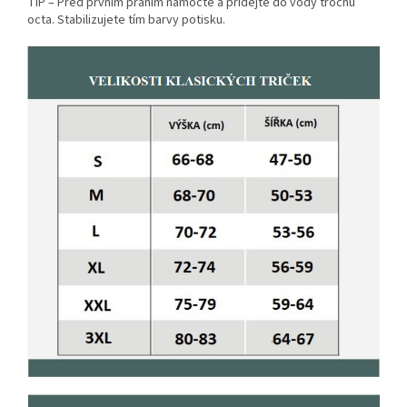
TIP – Před prvním praním namočte a přidejte do vody trochu
octa. Stabilizujete tím barvy potisku.