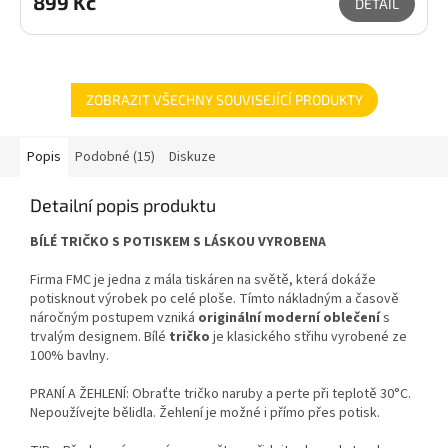
899 Kč
DETAIL
ZOBRAZIT VŠECHNY SOUVISEJÍCÍ PRODUKTY
Popis
Podobné (15)
Diskuze
Detailní popis produktu
BÍLÉ TRIČKO S POTISKEM S LÁSKOU VYROBENA
Firma FMC je jedna z mála tiskáren na světě, která dokáže
potisknout výrobek po celé ploše. Tímto nákladným a časově
náročným postupem vzniká
originální moderní oblečení
s
trvalým designem. Bílé
tričko
je klasického střihu vyrobené ze
100% bavlny.
PRANÍ A ŽEHLENÍ: Obraťte tričko naruby a perte při teplotě 30°C.
Nepoužívejte bělidla. Žehlení je možné i přímo přes potisk.