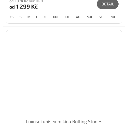
od 1 074 Kč bez DPH
DETAIL
1 299 Kč
od
XS
S
M
L
XL
XXL
3XL
4XL
5XL
6XL
7XL
Luxusní unisex mikina Rolling Stones