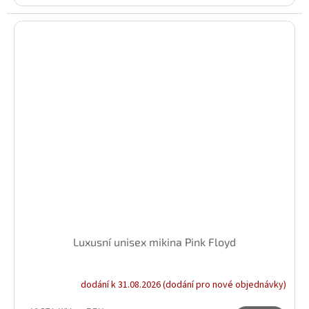
Luxusní unisex mikina Pink Floyd
dodání k 31.08.2026 (dodání pro nové objednávky)