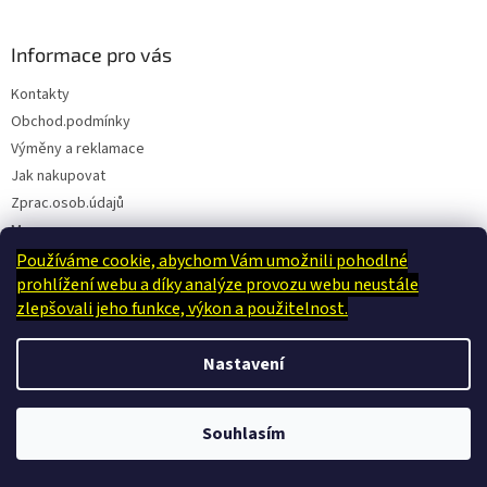
r
á
v
p
k
a
Informace pro vás
y
t
v
Kontakty
í
ý
Obchod.podmínky
p
i
Výměny a reklamace
s
Jak nakupovat
u
Zprac.osob.údajů
Mapa serveru
o soub.cookie
Používáme cookie, abychom Vám umožnili pohodlné
prohlížení webu a díky analýze provozu webu neustále
Doprava a platby
zlepšovali jeho funkce, výkon a použitelnost.
Sledování zásilek
Napište nám
Nastavení
Kontakt
JSME ČESKÝ E-SHOP. TO CO JE UVEDENO SKLADEM - JE OPRAVDU U NÁS
Souhlasím
FYZICKY NA SKLADĚ. TO CO NEMÁME, SNAŽÍME SE DOPLNIT.
info
@
hezka-tricka.cz