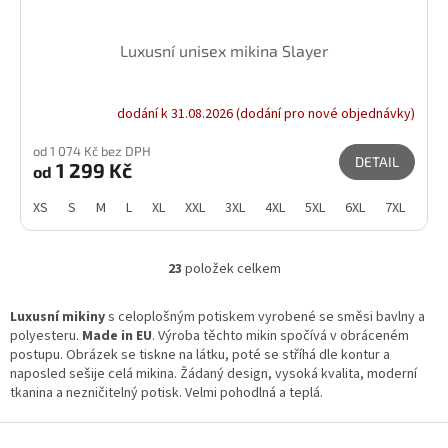
Luxusní unisex mikina Slayer
dodání k 31.08.2026 (dodání pro nové objednávky)
od 1 074 Kč bez DPH
DETAIL
1 299 Kč
od
XS
S
M
L
XL
XXL
3XL
4XL
5XL
6XL
7XL
23
položek celkem
O
v
l
Luxusní mikiny
s celoplošným potiskem vyrobené se směsi bavlny a
á
polyesteru.
Made in EU
. Výroba těchto mikin spočívá v obráceném
d
postupu. Obrázek se tiskne na látku, poté se stříhá dle kontur a
a
naposled sešije celá mikina. Žádaný design, vysoká kvalita, moderní
c
tkanina a nezničitelný potisk. Velmi pohodlná a teplá.
í
p
Z