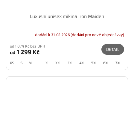
Luxusní unisex mikina Iron Maiden
dodání k 31.08.2026 (dodání pro nové objednávky)
od 1 074 Kč bez DPH
DETAIL
1 299 Kč
od
XS
S
M
L
XL
XXL
3XL
4XL
5XL
6XL
7XL