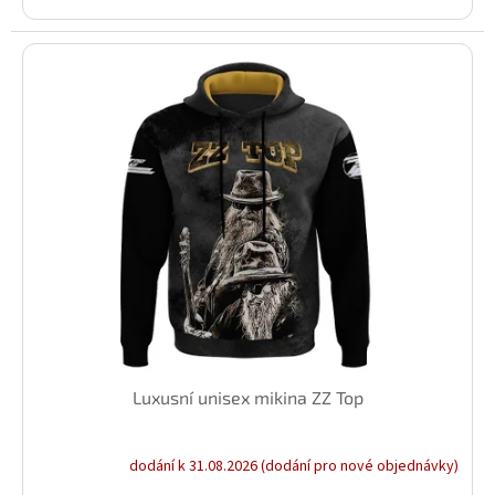
Luxusní unisex mikina ZZ Top
dodání k 31.08.2026 (dodání pro nové objednávky)