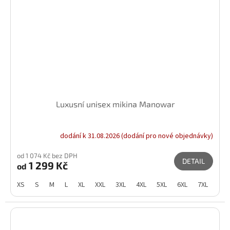
Luxusní unisex mikina Manowar
dodání k 31.08.2026 (dodání pro nové objednávky)
od 1 074 Kč bez DPH
DETAIL
1 299 Kč
od
XS
S
M
L
XL
XXL
3XL
4XL
5XL
6XL
7XL