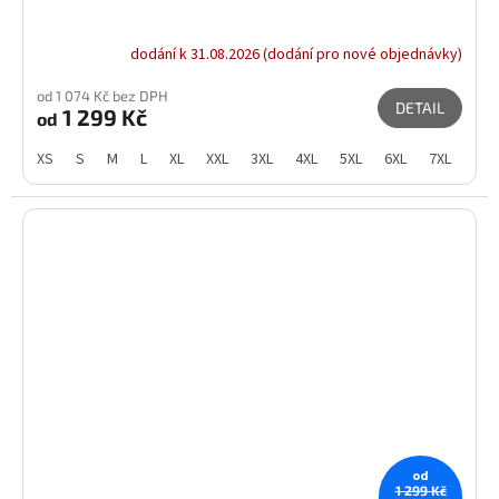
dodání k 31.08.2026 (dodání pro nové objednávky)
od 1 074 Kč bez DPH
DETAIL
1 299 Kč
od
XS
S
M
L
XL
XXL
3XL
4XL
5XL
6XL
7XL
od
1 299 Kč