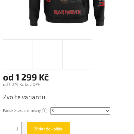
od
1 299 Kč
od
1 074 Kč
bez DPH
Měrná
Zvolte variantu
cena:
Pánské luxusní mikiny
?
Přidat do košíku