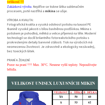
velikostí !!!
Nejdříve se tiskne látka sublimačním
Zakázková výroba.
procesem, poté nastříhá a
mikina
se ušije.
VÝROBA A KVALITA:
Fotografická kvalita a vysoká odolnost potisku na luxusní PE
tkanině vysoké jakosti s bílou bavlněnou podšívkou. Mikina s
potiskem je pohodlná, měkká a velice příjemná na těle. Moderní
technologií se docílí brilantního fotorealistického potisku s
prokreslenými detaily barevné stálosti. Tisk na výrobcích má
neomezenou životnost. Je zdravotně a ekologicky nezávadný,
bez toxických látek.
PRANÍ A ŽEHLENÍ:
Pozor na praní !!!! Max. 30°C. Nesnese vyšší teploty. Nepoužívejte
bělidla.