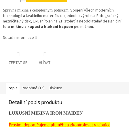
. Spojení všech moderních
Správná mikina s celoplošným potiskem
technologií a kvalitního materiálu do jednoho výrobku. Fotografický
nezničitelný tisk, luxusní tkanina 21. století a neodolatelný design činí
tuto
mikinu s kapucí a klokaní kapsou
jedinečnou.
Detailní informace
ZEPTAT SE
HLÍDAT
Popis
Podobné (15)
Diskuze
Detailní popis produktu
LUXUSNÍ MIKINA IRON MAIDEN
Prosím, doporučujeme přeměřit a zkontrolovat v tabulce