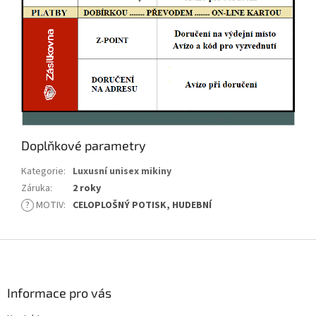
Doplňkové parametry
Kategorie
:
Luxusní unisex mikiny
Záruka
:
2 roky
?
MOTIV
:
CELOPLOŠNÝ POTISK, HUDEBNÍ
Z
á
p
a
Informace pro vás
t