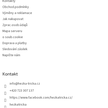
Kontakty
í
Obchod.podmínky
Výměny a reklamace
Jak nakupovat
Zprac.osob.údajů
Mapa serveru
o soub.cookie
Doprava a platby
Sledování zásilek
Napište nám
Kontakt
info
@
hezka-tricka.cz
+420 723 307 137
https://www.facebook.com/hezkatricka.cz/
hezkatricka