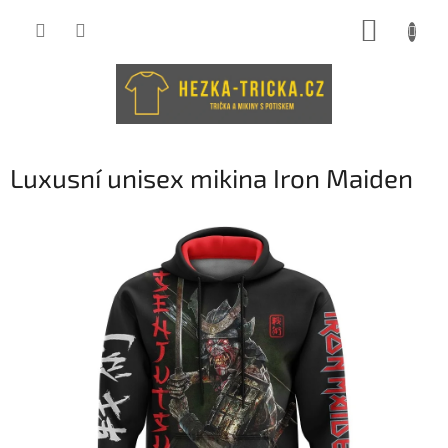
Přejít
NÁKUP
na
obsah
KOŠÍK
Luxusní unisex mikina Iron Maiden