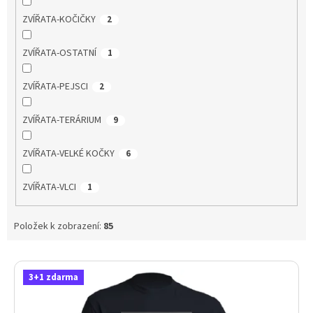
ZVÍŘATA-KOČIČKY
2
ZVÍŘATA-OSTATNÍ
1
ZVÍŘATA-PEJSCI
2
ZVÍŘATA-TERÁRIUM
9
ZVÍŘATA-VELKÉ KOČKY
6
ZVÍŘATA-VLCI
1
Položek k zobrazení:
85
V
ý
3+1 zdarma
p
i