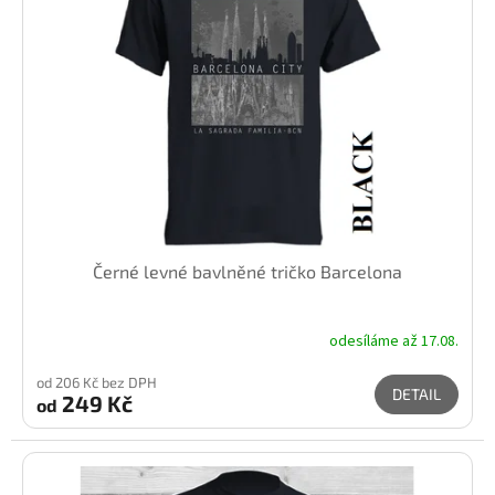
s
p
r
o
d
u
k
t
ů
Černé levné bavlněné tričko Barcelona
odesíláme až 17.08.
od 206 Kč bez DPH
DETAIL
249 Kč
od