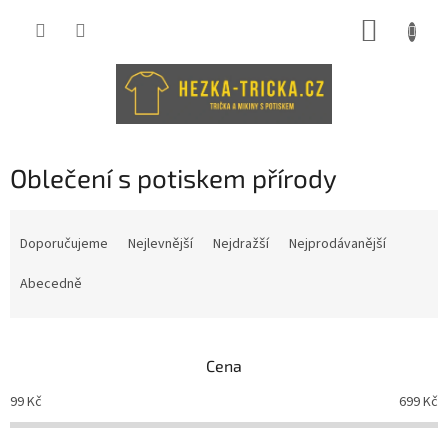
Přejít
NÁKUP
na
obsah
KOŠÍK
Oblečení s potiskem přírody
Ř
a
Doporučujeme
Nejlevnější
Nejdražší
Nejprodávanější
z
e
Abecedně
n
í
p
Cena
r
o
99
Kč
699
Kč
d
u