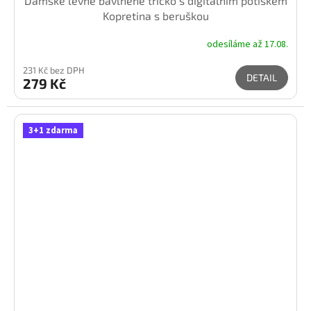
Dámské levné bavlněné tričko s digitálním potiskem
Kopretina s beruškou
odesíláme až 17.08.
231 Kč bez DPH
DETAIL
279 Kč
3+1 zdarma