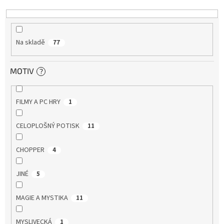
k
t
ů
Na skladě
77
MOTIV
?
FILMY A PC HRY
1
CELOPLOŠNÝ POTISK
11
CHOPPER
4
JINÉ
5
MAGIE A MYSTIKA
11
MYSLIVECKÁ
1