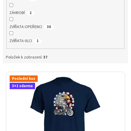
ZÁHROBÍ
2
ZVÍŘATA-OPEŘENCI
30
ZVÍŘATA-VLCI
1
Položek k zobrazení:
37
V
ý
Poslední kus
p
3+1 zdarma
i
s
p
r
o
d
u