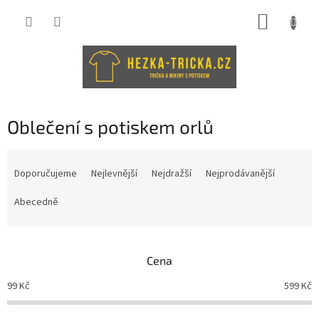
Přejít
NÁKUP
na
obsah
KOŠÍK
Oblečení s potiskem orlů
Ř
a
Doporučujeme
Nejlevnější
Nejdražší
Nejprodávanější
z
e
Abecedně
n
í
p
Cena
r
o
99
Kč
599
Kč
d
u