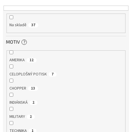
k
t
ů
Na skladě
37
MOTIV
?
AMERIKA
12
CELOPLOŠNÝ POTISK
7
CHOPPER
13
INDIÁNSKÁ
2
MILITARY
2
TECHNIKA
1