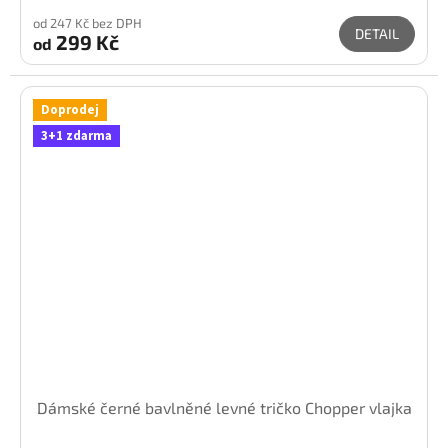
od 247 Kč bez DPH
DETAIL
299 Kč
od
Doprodej
3+1 zdarma
Dámské černé bavlněné levné tričko Chopper vlajka