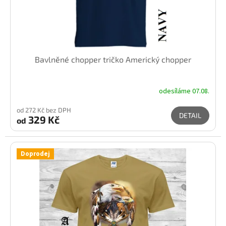
k
t
ů
Bavlněné chopper tričko Americký chopper
odesíláme 07.08.
od 272 Kč bez DPH
DETAIL
329 Kč
od
Doprodej