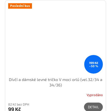
Poslední kus
199 Kč
–50 %
Dívčí a dámské levné tričko V moci orlů (vel.32/34 a
34/36)
Vyprodáno
82 Kč bez DPH
DETAIL
99 Kč