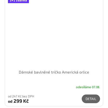
3+1 zdarma
Dámské bavlněné tričko Americká orlice
odesíláme 07.08.
od 247 Kč bez DPH
DETAIL
299 Kč
od