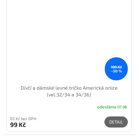
199 Kč
–50 %
Dívčí a dámské levné tričko Americká orlice
(vel.32/34 a 34/36)
odesíláme 07.08.
82 Kč bez DPH
DETAIL
99 Kč