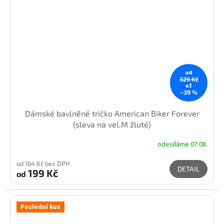
od
329 Kč
až
–39 %
Dámské bavlněné tričko American Biker Forever
(sleva na vel.M žluté)
odesíláme 07.08.
od 164 Kč bez DPH
DETAIL
199 Kč
od
Poslední kus