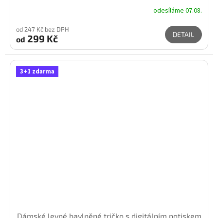
odesíláme 07.08.
od 247 Kč bez DPH
DETAIL
299 Kč
od
3+1 zdarma
Dámské levné bavlněné tričko s digitálním potiskem