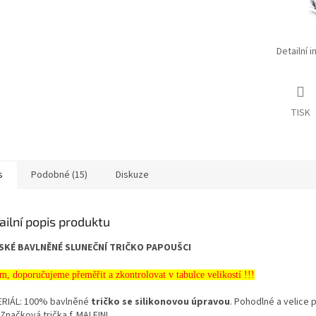
Detailní 
TISK
s
Podobné (15)
Diskuze
ailní popis produktu
SKÉ BAVLNĚNÉ SLUNEČNÍ TRIČKO PAPOUŠCI
m, doporučujeme přeměřit a zkontrolovat v tabulce velikostí !!!
RIÁL: 100% bavlněné
tričko se silikonovou úpravou
. Pohodlné a velice 
 Značková trička f. MALFINI.