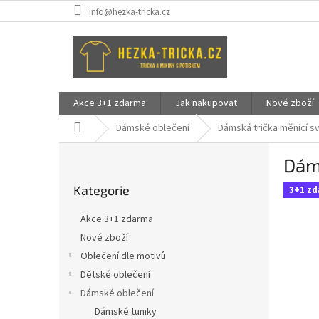
Přejít
info@hezka-tricka.cz
na
obsah
Akce 3+1 zdarma
Jak nakupovat
Nové zboží
Domů
Dámské oblečení
Dámská trička měnící s
P
Dáms
o
Přeskočit
s
Kategorie
kategorie
3+1 z
t
r
Akce 3+1 zdarma
a
Nové zboží
n
Oblečení dle motivů
n
í
Dětské oblečení
p
Dámské oblečení
a
Dámské tuniky