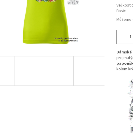
Velikost 
Basic
Můžeme d
Dámské 
projmutý
papouš
kolem krk