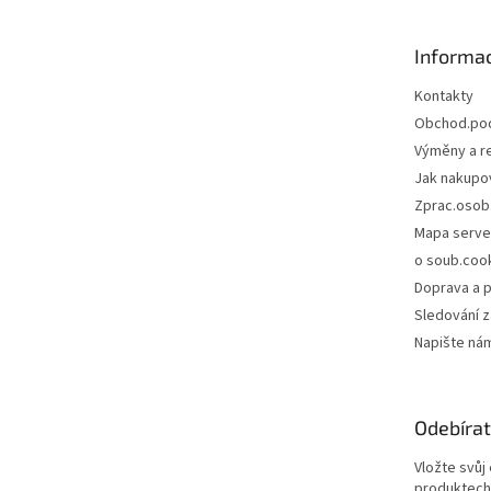
a
t
Informac
í
Kontakty
Obchod.po
Výměny a r
Jak nakupo
Zprac.osob
Mapa serve
o soub.coo
Doprava a p
Sledování z
Napište ná
Odebírat
Vložte svůj
produktech