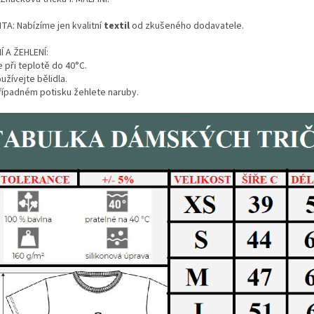
TA: Nabízíme jen kvalitní
textil
od zkušeného dodavatele.
Í A ŽEHLENÍ:
 při teplotě do 40°C.
žívejte bělidla.
případném potisku žehlete naruby.