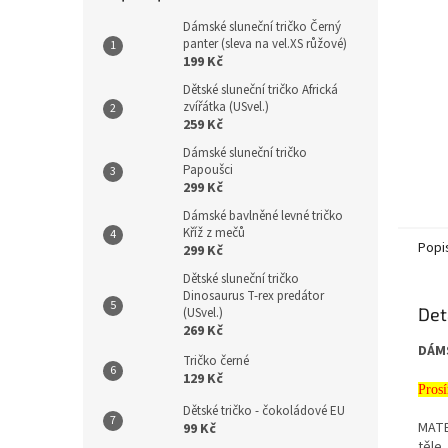
Dámské sluneční tričko Černý
panter (sleva na vel.XS růžové)
199 Kč
Dětské sluneční tričko Africká
zvířátka (USvel.)
259 Kč
Dámské sluneční tričko
Papoušci
299 Kč
Dámské bavlněné levné tričko
Kříž z mečů
Popi
299 Kč
Dětské sluneční tričko
Dinosaurus T-rex predátor
Det
(USvel.)
269 Kč
DÁM
Tričko černé
129 Kč
Prosí
Dětské tričko - čokoládové EU
MATE
99 Kč
těle.