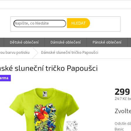
HLEDAT
Dětské oblečení
Dámské oblečení
Pánské oblečení
vou barvu potisku
Dámské sluneční tričko Papoušci
ké sluneční tričko Papoušci
darma
299
247 Kč b
Měrná
Zvolt
cena:
Odstín d
Basic