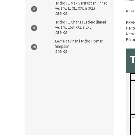
Tričko F1 Max Verstappen (ihned
vel.146, L, XL, XXL a 3XL)
KVALI
459 Kč
Tričko F1 Charles Leclerc (ihned
PRAN
vel.146, 158, XXL a 3XL)
Perte
459 Kč
Nepou
Při 
Levné bavlněné tričko Homer
Simpson
249 Kč