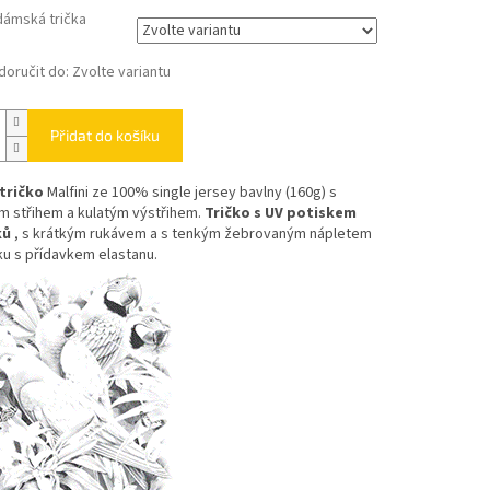
dámská trička
oručit do:
Zvolte variantu
Přidat do košíku
tričko
Malfini ze 100% single jersey bavlny (160g) s
m střihem a kulatým výstřihem.
Tričko s UV potiskem
ků
, s krátkým rukávem a s tenkým žebrovaným nápletem
u s přídavkem elastanu.