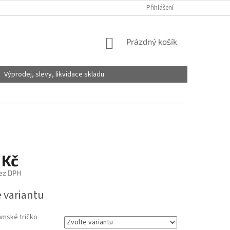
Přihlášení
NÁKUPNÍ
Prázdný košík
KOŠÍK
Výprodej, slevy, likvidace skladu
 Kč
ez DPH
e variantu
ámské tričko