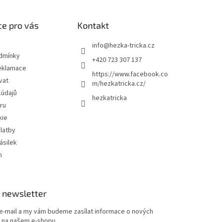
e pro vás
Kontakt
info
@
hezka-tricka.cz
dmínky
+420 723 307 137
eklamace
https://www.facebook.co
vat
m/hezkatricka.cz/
.údajů
hezkatricka
ru
kie
latby
ásilek
m
 newsletter
 e-mail a my vám budeme zasílat informace o nových
 na našem e-shopu.