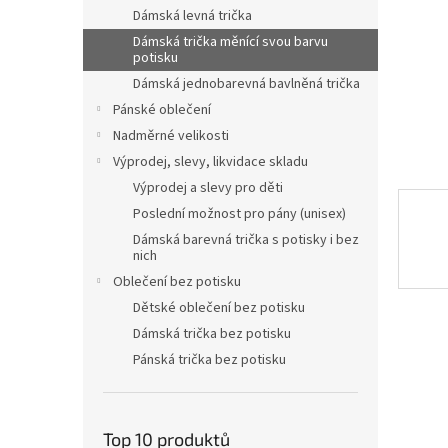
n
Dámská levná trička
e
Dámská trička měnící svou barvu
l
potisku
Dámská jednobarevná bavlněná trička
Pánské oblečení
Nadměrné velikosti
Výprodej, slevy, likvidace skladu
Výprodej a slevy pro děti
Poslední možnost pro pány (unisex)
Dámská barevná trička s potisky i bez
nich
Oblečení bez potisku
Dětské oblečení bez potisku
Dámská trička bez potisku
Pánská trička bez potisku
Top 10 produktů