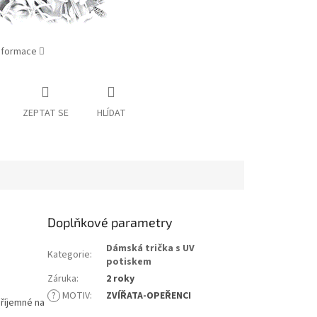
informace
ZEPTAT SE
HLÍDAT
Doplňkové parametry
Dámská trička s UV
Kategorie
:
potiskem
Záruka
:
2 roky
?
MOTIV
:
ZVÍŘATA-OPEŘENCI
příjemné na