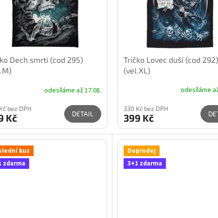
Tričko Lovec duší (cod 292
čko Dech smrti (cod 295)
(vel.XL)
l.M)
odesíláme až
odesíláme až 17.08.
330 Kč bez DPH
Kč bez DPH
DE
DETAIL
399 Kč
9 Kč
slední kus
Doprodej
1 zdarma
3+1 zdarma