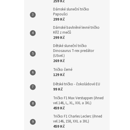
259 Kč
Dámské sluneční tričko
Papoušci
299 Kč
Dámské bavlněné levné tričko
Kříž z mečů
299 Kč
Dětské sluneční tričko
Dinosaurus T-rex predátor
(USvel.)
269 Kč
Tričko černé
129 Kč
Dětské tričko - čokoládové EU
99 Kč
Tričko F1 Max Verstappen (ihned
vel.146, L, XL, XXL a 3XL)
459 Kč
Tričko F1 Charles Leclerc (ihned
vel.146, 158, XXL a 3XL)
459 Kč