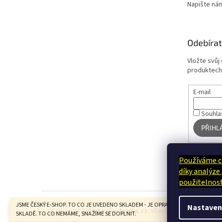
Napište ná
Odebírat
Vložte svůj
produktech
E-mail
Souhla
PŘIHL
Používáme c
díky analýze
použitelnost
JSME ČESKÝ E-SHOP. TO CO JE UVEDENO SKLADEM - JE OPRAVDU U NÁS FYZICKY N
Nastaven
Copyright 2026
hezka-tricka.cz
. Všechna práva vyhrazen
SKLADĚ. TO CO NEMÁME, SNAŽÍME SE DOPLNIT.