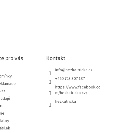
e pro vás
Kontakt
info
@
hezka-tricka.cz
dmínky
+420 723 307 137
eklamace
https://www.facebook.co
vat
m/hezkatricka.cz/
.údajů
hezkatricka
ru
kie
latby
ásilek