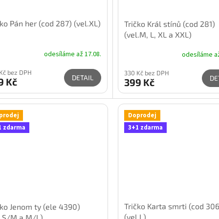
čko Pán her (cod 287) (vel.XL)
Tričko Král stínů (cod 281)
(vel.M, L, XL a XXL)
odesíláme až 17.08.
odesíláme až
Kč bez DPH
330 Kč bez DPH
DETAIL
DE
9 Kč
399 Kč
prodej
Doprodej
1 zdarma
3+1 zdarma
Tričko Karta smrti (cod 306
čko Jenom ty (ele 4390)
(vel.L)
l.S/M a M/L)