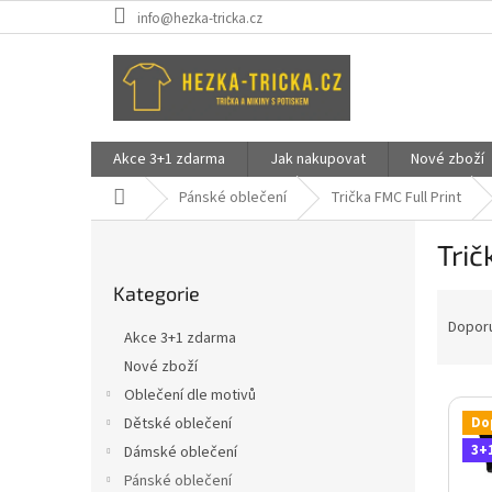
Přejít
info@hezka-tricka.cz
na
obsah
Akce 3+1 zdarma
Jak nakupovat
Nové zboží
Domů
Pánské oblečení
Trička FMC Full Print
P
Trič
o
Přeskočit
s
Kategorie
kategorie
Ř
t
a
r
Dopor
Akce 3+1 zdarma
z
a
Nové zboží
e
n
V
n
Oblečení dle motivů
n
ý
í
í
Do
Dětské oblečení
p
p
p
3+
Dámské oblečení
i
r
a
Pánské oblečení