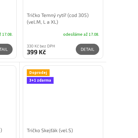
Tričko Temný rytíř (cod 305)
(vel.M, L a XL)
 17.08.
odesíláme až 17.08.
330 Kč bez DPH
TAIL
DETAIL
399 Kč
Doprodej
3+1 zdarma
)
Tričko Skejťák (vel.S)