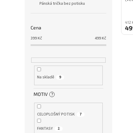
Pánská trička bez potisku
412 
49
Cena
399
Kč
499
Kč
Na skladě
9
MOTIV
?
CELOPLOŠNÝ POTISK
7
FANTASY
2