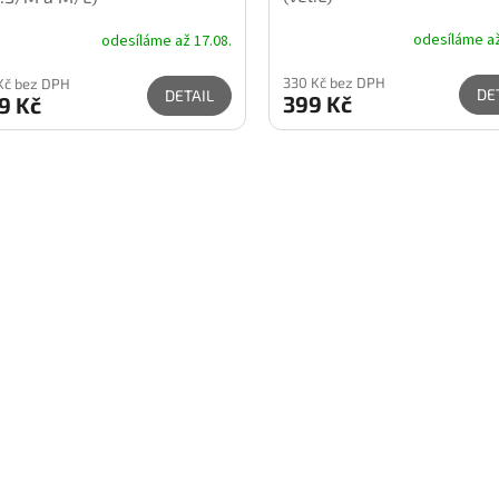
odesíláme až
odesíláme až 17.08.
330 Kč bez DPH
Kč bez DPH
DE
DETAIL
399 Kč
9 Kč
O
v
l
á
d
a
c
í
p
r
v
k
y
v
ý
p