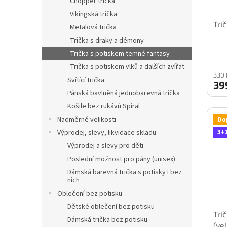
Chopper trička
Vikingská trička
Tri
Metalová trička
Trička s draky a démony
Trička s potiskem temné fantasy
Trička s potiskem vlků a dalších zvířat
330 
Svítící trička
39
Pánská bavlněná jednobarevná trička
Košile bez rukávů Spiral
Nadměrné velikosti
Do
Výprodej, slevy, likvidace skladu
3+
Výprodej a slevy pro děti
Poslední možnost pro pány (unisex)
Dámská barevná trička s potisky i bez
nich
Oblečení bez potisku
Dětské oblečení bez potisku
Tri
Dámská trička bez potisku
(ve