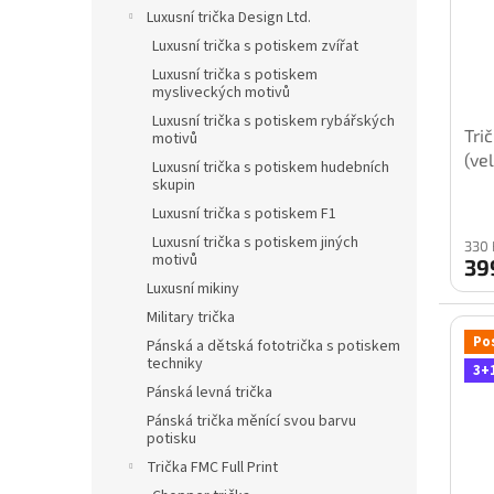
s
o
n
Luxusní trička Design Ltd.
p
d
e
Luxusní trička s potiskem zvířat
r
u
l
o
k
Luxusní trička s potiskem
mysliveckých motivů
d
t
u
ů
Luxusní trička s potiskem rybářských
Tri
motivů
k
(ve
Luxusní trička s potiskem hudebních
t
skupin
ů
Luxusní trička s potiskem F1
Luxusní trička s potiskem jiných
330 
motivů
39
Luxusní mikiny
Military trička
Po
Pánská a dětská fototrička s potiskem
techniky
3+
Pánská levná trička
Pánská trička měnící svou barvu
potisku
Trička FMC Full Print