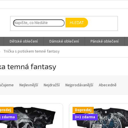
HLEDAT
Dětské oblečení
Dámské oblečení
Pánské oblečení
Trička s potiskem temné fantasy
ka temná fantasy
učujeme
Nejlevnější
Nejdražší
Nejprodávanější
Abecedně
prodej
Doprodej
1 zdarma
3+1 zdarma