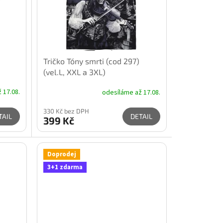
)
Tričko Tóny smrti (cod 297)
(vel.L, XXL a 3XL)
 17.08.
odesíláme až 17.08.
330 Kč bez DPH
TAIL
DETAIL
399 Kč
Doprodej
3+1 zdarma