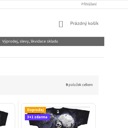
Přihlášení
NÁKUPNÍ
Prázdný košík
KOŠÍK
Výprodej, slevy, likvidace skladu
9
položek celkem
Doprodej
3+1 zdarma