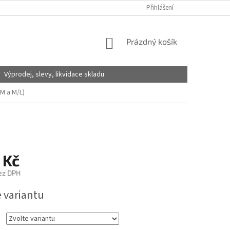
Přihlášení
NÁKUPNÍ
Prázdný košík
KOŠÍK
Výprodej, slevy, likvidace skladu
/M a M/L)
 Kč
ez DPH
e variantu