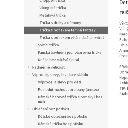
Chopper trička
Det
Vikingská trička
TRI
Metalová trička
Trička s draky a démony
VÝRO
Volný
Trička s potiskem temné fantasy
Nero
Trička s potiskem vlků a dalších zvířat
Fotog
Svítící trička
Oble
Ameri
Pánská bavlněná jednobarevná trička
Pros
Košile bez rukávů Spiral
PRAN
Nadměrné velikosti
Obra
Výprodej, slevy, likvidace skladu
Nepou
Výprodej a slevy pro děti
Žehle
TIP-
Poslední možnost pro pány (unisex)
Stabi
Dámská barevná trička s potisky i bez
nich
Oblečení bez potisku
Dětské oblečení bez potisku
Dámská trička bez potisku