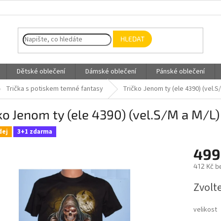
HLEDAT
Dětské oblečení
Dámské oblečení
Pánské oblečení
Trička s potiskem temné fantasy
Tričko Jenom ty (ele 4390) (vel.S
ko Jenom ty (ele 4390) (vel.S/M a M/L)
dej
3+1 zdarma
499
412 Kč b
Měrná
Zvolt
cena:
velikost