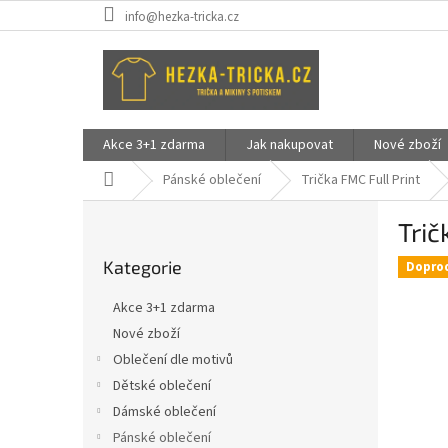
Přejít
info@hezka-tricka.cz
na
obsah
Akce 3+1 zdarma
Jak nakupovat
Nové zboží
Domů
Pánské oblečení
Trička FMC Full Print
P
Trič
o
Přeskočit
s
Kategorie
kategorie
Dopro
t
r
Akce 3+1 zdarma
a
Nové zboží
n
Oblečení dle motivů
n
í
Dětské oblečení
p
Dámské oblečení
a
Pánské oblečení