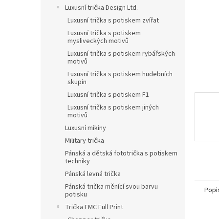
n
Luxusní trička Design Ltd.
e
Luxusní trička s potiskem zvířat
l
Luxusní trička s potiskem
mysliveckých motivů
Luxusní trička s potiskem rybářských
motivů
Luxusní trička s potiskem hudebních
skupin
Luxusní trička s potiskem F1
Luxusní trička s potiskem jiných
motivů
Luxusní mikiny
Military trička
Pánská a dětská fototrička s potiskem
techniky
Pánská levná trička
Pánská trička měnící svou barvu
Popi
potisku
Trička FMC Full Print