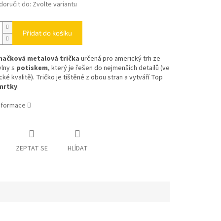
oručit do:
Zvolte variantu
Přidat do košíku
načková metalová trička
určená pro americký trh ze
lny s
potiskem
, který je řešen do nejmenších detailů (ve
cké kvalitě). Tričko je tištěné z obou stran a vytváří Top
mrtky
.
informace
ZEPTAT SE
HLÍDAT