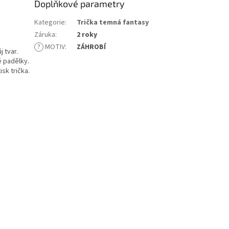
Doplňkové parametry
Kategorie
:
Trička temná fantasy
Záruka
:
2 roky
?
MOTIV
:
ZÁHROBÍ
 tvar.
é padělky.
sk trička.