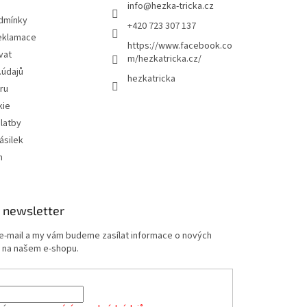
info
@
hezka-tricka.cz
dmínky
+420 723 307 137
eklamace
https://www.facebook.co
vat
m/hezkatricka.cz/
.údajů
hezkatricka
ru
kie
latby
ásilek
m
 newsletter
 e-mail a my vám budeme zasílat informace o nových
 na našem e-shopu.