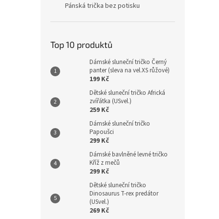
Pánská trička bez potisku
Top 10 produktů
Dámské sluneční tričko Černý
panter (sleva na vel.XS růžové)
199 Kč
Dětské sluneční tričko Africká
zvířátka (USvel.)
259 Kč
Dámské sluneční tričko
Papoušci
299 Kč
Dámské bavlněné levné tričko
Kříž z mečů
299 Kč
Dětské sluneční tričko
Dinosaurus T-rex predátor
(USvel.)
269 Kč