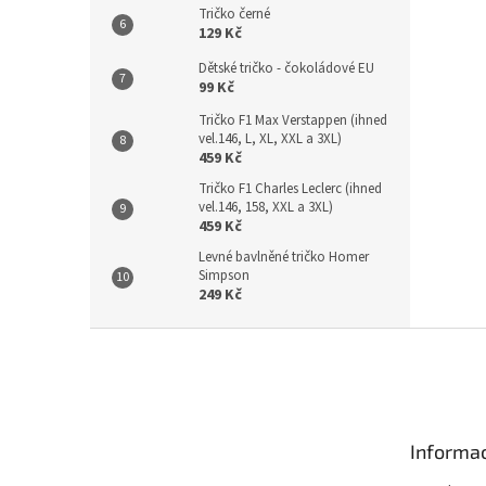
Tričko černé
129 Kč
Dětské tričko - čokoládové EU
99 Kč
Tričko F1 Max Verstappen (ihned
vel.146, L, XL, XXL a 3XL)
459 Kč
Tričko F1 Charles Leclerc (ihned
vel.146, 158, XXL a 3XL)
459 Kč
Levné bavlněné tričko Homer
Simpson
249 Kč
Z
á
p
a
t
Informac
í