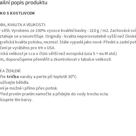
ailní popis produktu
ČKO S KOSTLIVCEM
BA, KVALITA A VELIKOSTI:
 střih. Vyrobeno ze 100% vysoce kvalitní bavlny - 210 g / m2. Zachovává svůj
ztahuje se a nesmršťuje. Originály - kvalita neporovnatelně vyšší než čínsk
rafická kvalita potisku, nezmizí. Stále vypadá jako nové. Přední a zadní poti
čení je vyráběno pro trh v USA.
cká velikost je cca o číslo větší než evropská (usa S = eu M atd.)
ím, doporučujeme přeměřit a zkontrolovat v tabulce velikostí.
Í A ŽEHLENÍ:
ťte
tričko
naruby a perte při teplotě 30°C.
žívejte bělidla.
ní je možné i přímo přes potisk.
 Před prvním praním namočte a přidejte do vody trochu octa.
lizujete tím barvy.