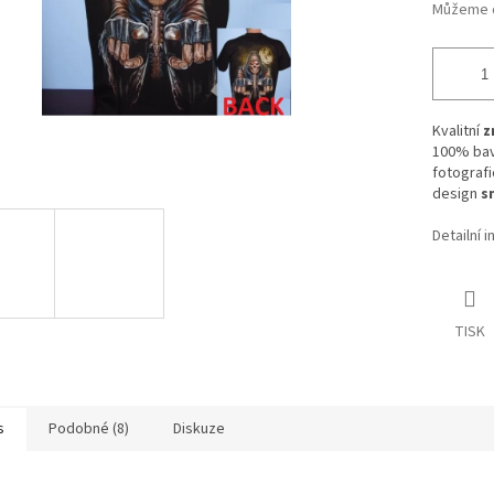
Můžeme d
Kvalitní
z
100% bav
fotografi
design
s
Detailní 
TISK
s
Podobné (8)
Diskuze