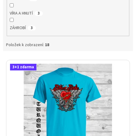
VÍRA A HNUTÍ
3
ZÁHROBÍ
3
Položek k zobrazení:
18
V
ý
3+1 zdarma
p
i
s
p
r
o
d
u
k
t