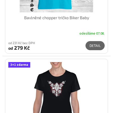
ů
Bavlněné chopper tričko Biker Baby
odesíláme 07.08.
od 231 Kč bez DPH
DETAIL
279 Kč
od
3+1 zdarma