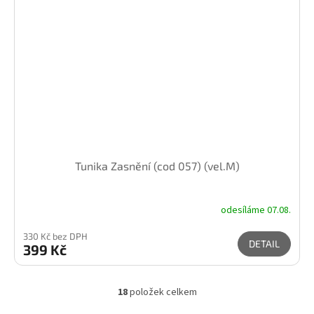
Tunika Zasnění (cod 057) (vel.M)
odesíláme 07.08.
330 Kč bez DPH
DETAIL
399 Kč
18
položek celkem
O
v