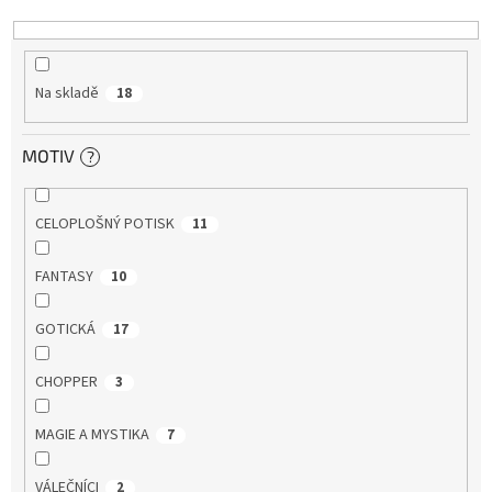
k
t
ů
Na skladě
18
MOTIV
?
CELOPLOŠNÝ POTISK
11
FANTASY
10
GOTICKÁ
17
CHOPPER
3
MAGIE A MYSTIKA
7
VÁLEČNÍCI
2