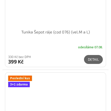
Tunika Šepot ráje (cod 076) (vel.M a L)
odesíláme 07.08.
330 Kč bez DPH
DETAIL
399 Kč
Poslední kus
3+1 zdarma