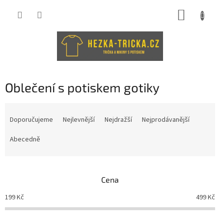
Přejít
NÁKUP
na
obsah
KOŠÍK
Oblečení s potiskem gotiky
Ř
a
Doporučujeme
Nejlevnější
Nejdražší
Nejprodávanější
z
e
Abecedně
n
í
p
Cena
r
o
199
Kč
499
Kč
d
u