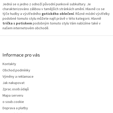
l
Jedná se o jedno z odnoží původní punkové subkultury. Je
á
charakterizováno zálibou v tamějších stránkách umění. Hlavně co se
d
týče hudby a výstředního
gotického oblečení
. Různé módní výstřelky
a
podobné tomuto stylu můžete najít právě v této kategorii. Hlavně
c
trička s potiskem
podobným tomuto stylu Vám nabízíme také v
í
našem internetovém obchodě.
p
r
Z
v
á
k
p
y
a
Informace pro vás
v
t
ý
Kontakty
í
p
Obchod.podmínky
i
s
Výměny a reklamace
u
Jak nakupovat
Zprac.osob.údajů
Mapa serveru
o soub.cookie
Doprava a platby