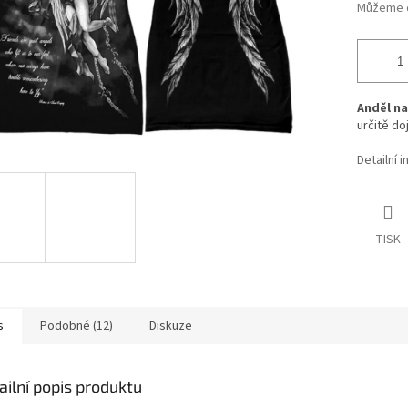
Můžeme d
Anděl na
určitě do
Detailní 
TISK
s
Podobné (12)
Diskuze
ailní popis produktu