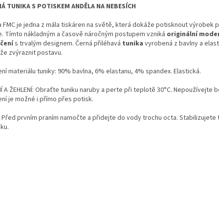
Á TUNIKA S POTISKEM ANDĚLA NA NEBESÍCH
a FMC je jedna z mála tiskáren na světě, která dokáže potisknout výrobek 
e. Tímto nákladným a časově náročným postupem vzniká
originální mode
čení
s trvalým designem. Černá přiléhavá
tunika
vyrobená z bavlny a elas
že zvýraznit postavu.
ení materiálu tuniky: 90% bavlna, 6% elastanu, 4% spandex. Elastická.
 A ŽEHLENÍ: Obraťte tuniku naruby a perte při teplotě 30°C. Nepoužívejte bě
ení je možné i přímo přes potisk.
– Před prvním praním namočte a přidejte do vody trochu octa. Stabilizujete 
ku.