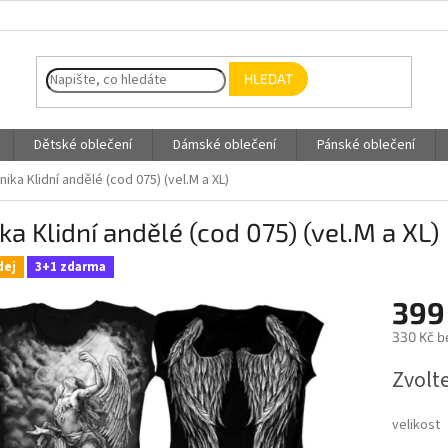
HLEDAT
Dětské oblečení
Dámské oblečení
Pánské oblečení
nika Klidní andělé (cod 075) (vel.M a XL)
ka Klidní andělé (cod 075) (vel.M a XL)
dej
3+1 zdarma
399
330 Kč b
Měrná
Zvolt
cena:
velikost