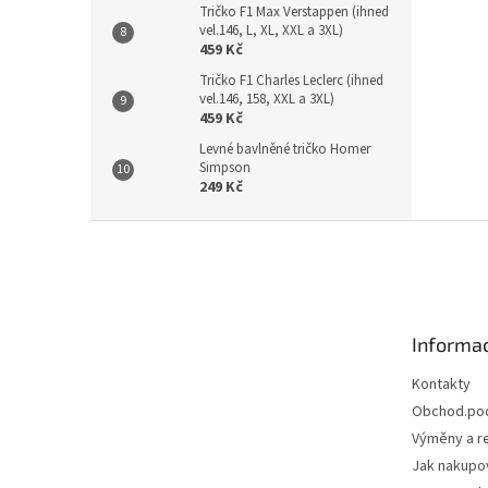
Tričko F1 Max Verstappen (ihned
vel.146, L, XL, XXL a 3XL)
459 Kč
Tričko F1 Charles Leclerc (ihned
vel.146, 158, XXL a 3XL)
459 Kč
Levné bavlněné tričko Homer
Simpson
249 Kč
Z
á
p
a
t
Informac
í
Kontakty
Obchod.po
Výměny a r
Jak nakupo