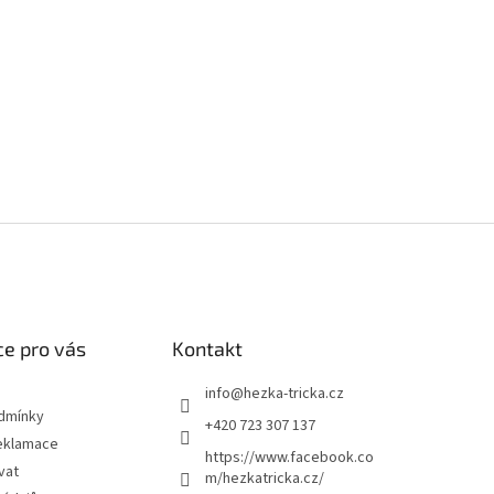
e pro vás
Kontakt
info
@
hezka-tricka.cz
dmínky
+420 723 307 137
eklamace
https://www.facebook.co
vat
m/hezkatricka.cz/