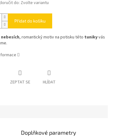
oručit do:
Zvolte variantu
Přidat do košíku
 nebesích
, romantický motiv na potisku této
tuniky
vás
jme.
informace
ZEPTAT SE
HLÍDAT
Doplňkové parametry