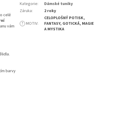
Kategorie
:
Dámské tuniky
Záruka
:
2 roky
po celé
CELOPLOŠNÝ POTISK,
rní
?
MOTIV
:
FANTASY, GOTICKÁ, MAGIE
tanu vám
A MYSTIKA
lidla.
tím barvy