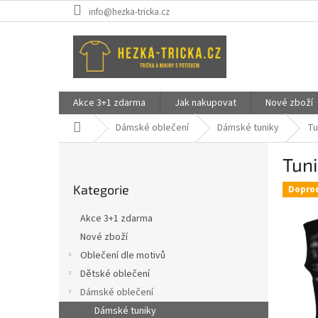
Přejít
info@hezka-tricka.cz
na
obsah
Akce 3+1 zdarma
Jak nakupovat
Nové zboží
Domů
Dámské oblečení
Dámské tuniky
Tu
P
Tuni
o
Přeskočit
s
Kategorie
kategorie
Dopro
t
r
Akce 3+1 zdarma
a
Nové zboží
n
Oblečení dle motivů
n
í
Dětské oblečení
p
Dámské oblečení
a
Dámské tuniky