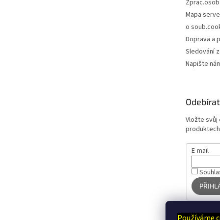
Zprac.osob
Mapa serve
o soub.coo
Doprava a p
Sledování z
Napište ná
Odebírat
Vložte svůj
produktech
E-mail
Souhla
PŘIHL
Používáme c