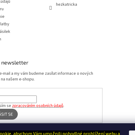
.údajů
hezkatricka
ru
kie
latby
ásilek
m
 newsletter
 e-mail a my vám budeme zasílat informace o nových
 na našem e-shopu.
sím se
zpracováním osobních údajů
.
ÁSIT SE
ookie, abychom Vám umožnili pohodlné prohlížení webu a