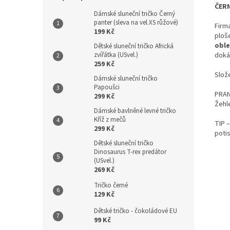
ČERN
Dámské sluneční tričko Černý
panter (sleva na vel.XS růžové)
Firm
199 Kč
ploš
oble
Dětské sluneční tričko Africká
doká
zvířátka (USvel.)
259 Kč
Slož
Dámské sluneční tričko
Papoušci
PRANÍ
299 Kč
Žehl
Dámské bavlněné levné tričko
Kříž z mečů
TIP 
299 Kč
potis
Dětské sluneční tričko
Dinosaurus T-rex predátor
(USvel.)
269 Kč
Tričko černé
129 Kč
Dětské tričko - čokoládové EU
99 Kč