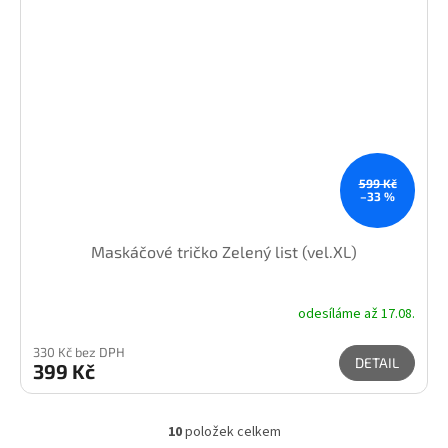
599 Kč
–33 %
Maskáčové tričko Zelený list (vel.XL)
odesíláme až 17.08.
330 Kč bez DPH
DETAIL
399 Kč
10
položek celkem
O