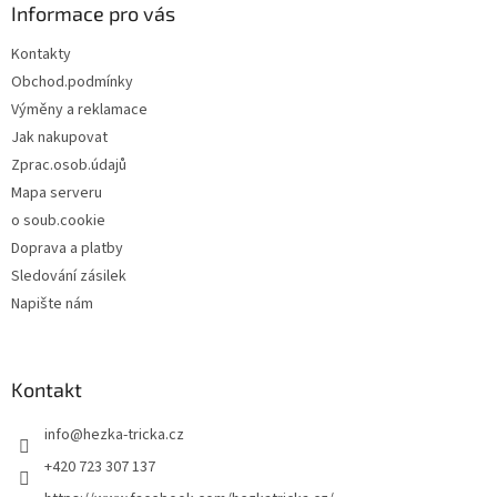
a
Informace pro vás
t
Kontakty
í
Obchod.podmínky
Výměny a reklamace
Jak nakupovat
Zprac.osob.údajů
Mapa serveru
o soub.cookie
Doprava a platby
Sledování zásilek
Napište nám
Kontakt
info
@
hezka-tricka.cz
+420 723 307 137