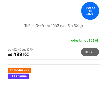
599 Kč
až
–16 %
Tričko Ostfront 1942 (vel.S a 3XL))
odesíláme až 17.08.
od 412 Kč bez DPH
DETAIL
499 Kč
od
Poslední kus
3+1 zdarma