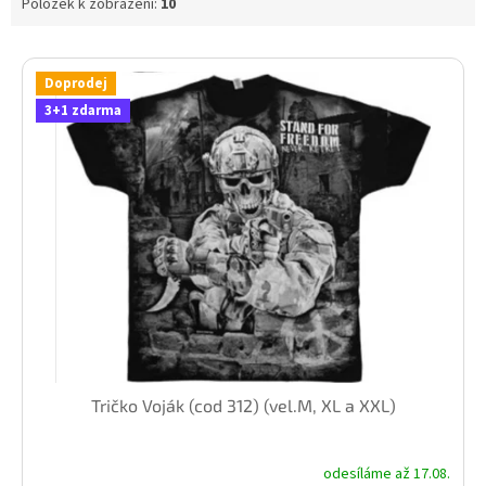
Položek k zobrazení:
10
V
ý
Doprodej
p
3+1 zdarma
i
s
p
r
o
d
u
k
t
ů
Tričko Voják (cod 312) (vel.M, XL a XXL)
odesíláme až 17.08.