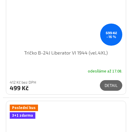
599 Kč
–16 %
Tričko B-24J Liberator VI 1944 (vel.4XL)
odesíláme až 17.08.
412 Kč bez DPH
DETAIL
499 Kč
Poslední kus
3+1 zdarma