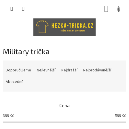
Přejít
NÁKUP
na
obsah
KOŠÍK
Military trička
Ř
a
Doporučujeme
Nejlevnější
Nejdražší
Nejprodávanější
z
e
Abecedně
n
í
p
Cena
r
o
399
Kč
599
Kč
d
u