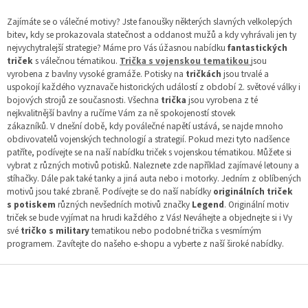
v
l
Zajímáte se o válečné motivy? Jste fanoušky některých slavných velkolepých
á
bitev, kdy se prokazovala statečnost a oddanost mužů a kdy vyhrávali jen ty
d
nejvychytralejší strategie? Máme pro Vás úžasnou nabídku
fantastických
a
triček
s válečnou tématikou.
Trička s vojenskou tematikou
jsou
c
vyrobena z bavlny vysoké gramáže. Potisky na
tričkách
jsou trvalé a
í
uspokojí každého vyznavače historických událostí z období 2. světové války i
p
bojových strojů ze současnosti. Všechna
trička
jsou vyrobena z té
r
nejkvalitnější bavlny a ručíme Vám za ně spokojeností stovek
v
zákazníků. V dnešní době, kdy poválečné napětí ustává, se najde mnoho
k
obdivovatelů vojenských technologií a strategií. Pokud mezi tyto nadšence
y
patříte, podívejte se na naší nabídku triček s vojenskou tématikou. Můžete si
v
vybrat z různých motivů potisků. Naleznete zde například zajímavé letouny a
ý
stíhačky. Dále pak také tanky a jiná auta nebo i motorky. Jedním z oblíbených
p
motivů jsou také zbraně. Podívejte se do naší nabídky
originálních triček
i
s potiskem
různých nevšedních motivů značky
Legend
. Originální motiv
s
triček se bude vyjímat na hrudi každého z Vás! Neváhejte a objednejte si i Vy
u
své
tričko s military
tematikou nebo podobné trička s vesmírným
programem. Zavítejte do našeho e-shopu a vyberte z naší široké nabídky.
Z
á
p