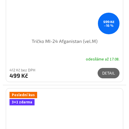
599 Kč
–16 %
Tričko MI-24 Afganistan (vel.M)
odesíláme až 17.08.
412 Kč bez DPH
DETAIL
499 Kč
Poslední kus
3+1 zdarma