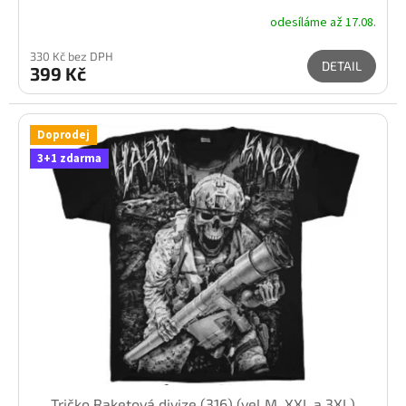
odesíláme až 17.08.
330 Kč bez DPH
DETAIL
399 Kč
Doprodej
3+1 zdarma
Tričko Raketová divize (316) (vel.M, XXL a 3XL)