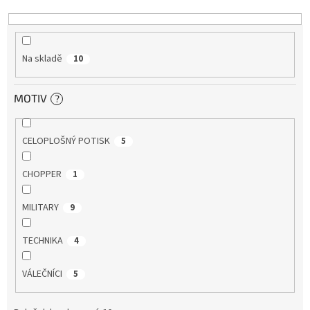
k
t
ů
Na skladě
10
MOTIV
?
CELOPLOŠNÝ POTISK
5
CHOPPER
1
MILITARY
9
TECHNIKA
4
VÁLEČNÍCI
5