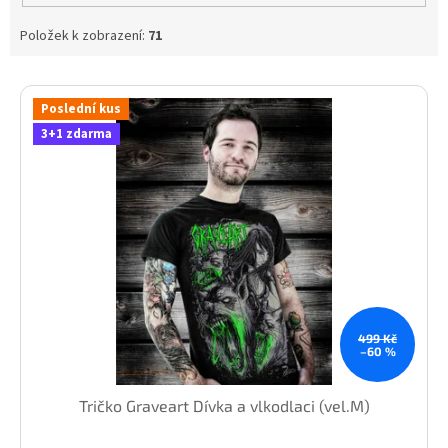
Položek k zobrazení:
71
V
ý
Poslední kus
p
3+1 zdarma
i
s
p
r
o
d
u
k
t
499 Kč
ů
–60 %
Tričko Graveart Dívka a vlkodlaci (vel.M)