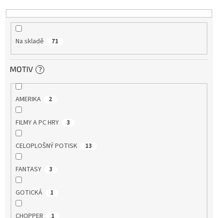
k
t
ů
Na skladě
71
MOTIV
?
AMERIKA
2
FILMY A PC HRY
3
CELOPLOŠNÝ POTISK
13
FANTASY
3
GOTICKÁ
1
CHOPPER
1