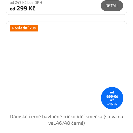
od 247 Kč bez DPH
DETAIL
299 Kč
od
Poslední kus
od
299 Kč
až
–16 %
Dámské černé bavlněné tričko Vlčí smečka (sleva na
vel.46/48 černé)