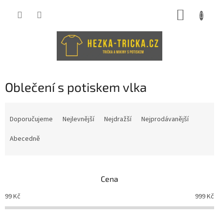
Přejít
NÁKUP
na
obsah
KOŠÍK
Oblečení s potiskem vlka
Ř
a
Doporučujeme
Nejlevnější
Nejdražší
Nejprodávanější
z
e
Abecedně
n
í
p
Cena
r
o
99
Kč
999
Kč
d
u