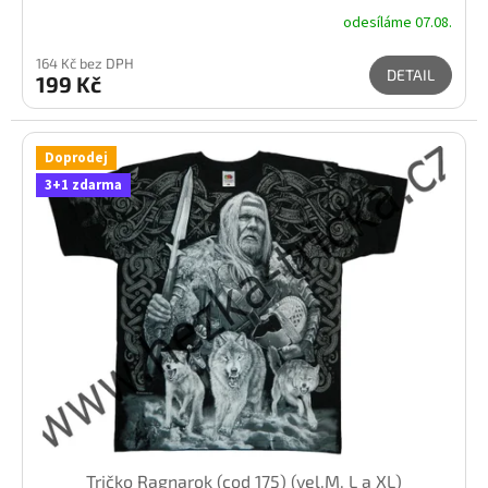
odesíláme 07.08.
164 Kč bez DPH
DETAIL
199 Kč
Doprodej
3+1 zdarma
Tričko Ragnarok (cod 175) (vel.M, L a XL)