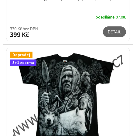
odesíláme 07.08.
330 Kč bez DPH
DETAIL
399 Kč
Doprodej
3+1 zdarma