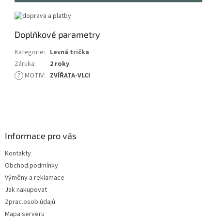
Doplňkové parametry
Kategorie
:
Levná trička
Záruka
:
2 roky
?
MOTIV
:
ZVÍŘATA-VLCI
Z
á
p
a
Informace pro vás
t
Kontakty
í
Obchod.podmínky
Výměny a reklamace
Jak nakupovat
Zprac.osob.údajů
Mapa serveru