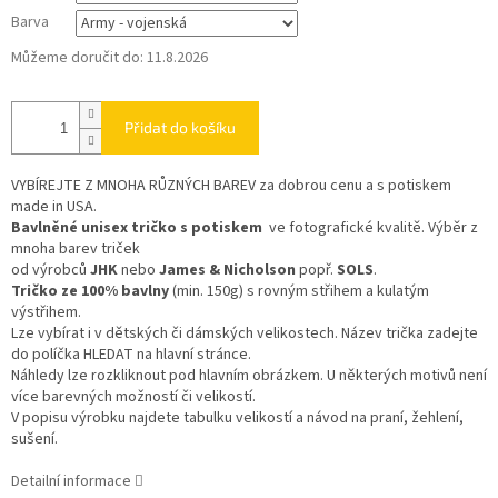
Barva
Můžeme doručit do:
11.8.2026
Přidat do košíku
VYBÍREJTE Z MNOHA RŮZNÝCH BAREV
za dobrou cenu a s potiskem
made in USA.
Bavlněné unisex tričko s potiskem
ve fotografické kvalitě. Výběr z
mnoha barev triček
od výrobců
JHK
nebo
James & Nicholson
popř.
SOLS
.
Tričko ze 100% bavlny
(min. 150g) s rovným střihem a kulatým
výstřihem.
Lze vybírat i v dětských či dámských velikostech. Název trička zadejte
do políčka HLEDAT na hlavní stránce.
Náhledy lze rozkliknout pod hlavním obrázkem. U některých motivů není
více barevných možností či velikostí.
V popisu výrobku najdete tabulku velikostí a návod na praní, žehlení,
sušení.
Detailní informace