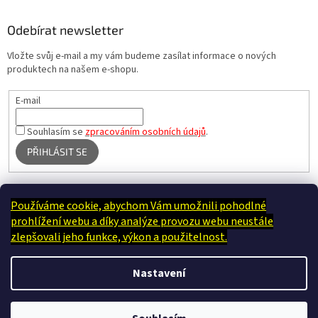
Odebírat newsletter
Vložte svůj e-mail a my vám budeme zasílat informace o nových
produktech na našem e-shopu.
E-mail
Souhlasím se
zpracováním osobních údajů
.
PŘIHLÁSIT SE
Používáme cookie, abychom Vám umožnili pohodlné
Terapie Kamínek - Dotek, který utiší tělo i duši
prohlížení webu a díky analýze provozu webu neustále
zlepšovali jeho funkce, výkon a použitelnost.
Nastavení
Vytvořil Shoptet
JSME ČESKÝ E-SHOP. TO CO JE UVEDENO SKLADEM - JE OPRAVDU U NÁS