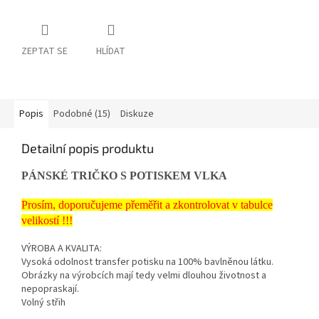
ZEPTAT SE
HLÍDAT
Popis
Podobné (15)
Diskuze
Detailní popis produktu
PÁNSKÉ TRIČKO S POTISKEM VLKA
Prosím, doporučujeme přeměřit a zkontrolovat v tabulce
velikostí !!!
VÝROBA A KVALITA:
Vysoká odolnost transfer potisku na 100% bavlněnou látku.
Obrázky na výrobcích mají tedy velmi dlouhou životnost a
nepopraskají.
Volný střih