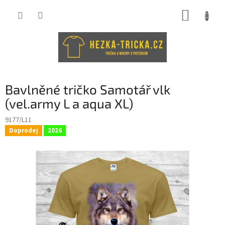
Přejít
NÁKUP
na
obsah
KOŠÍK
Bavlněné tričko Samotář vlk
(vel.army L a aqua XL)
9177/L11
Doprodej
2026