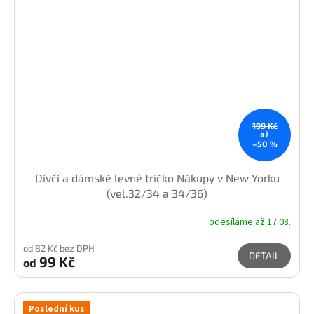
199 Kč
až
–50 %
Dívčí a dámské levné tričko Nákupy v New Yorku
(vel.32/34 a 34/36)
odesíláme až 17.08.
od 82 Kč bez DPH
DETAIL
99 Kč
od
Poslední kus