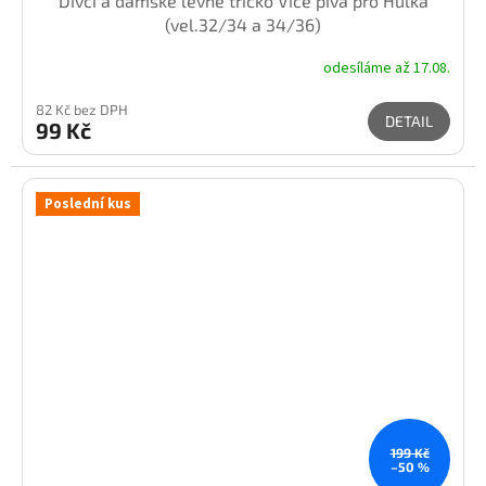
Dívčí a dámské levné tričko Více piva pro Hulka
(vel.32/34 a 34/36)
odesíláme až 17.08.
82 Kč bez DPH
DETAIL
99 Kč
Poslední kus
199 Kč
–50 %