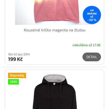
od
349 Kč
až
–50 %
Kouzelné tričko magenta na žlutou
odesíláme až 17.08.
164 Kč bez DPH
DETAIL
199 Kč
Doprodej
2026