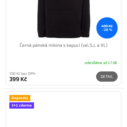
499 Kč
–20 %
Černá pánská mikina s kapucí (vel.S,L a XL)
odesíláme až 17.08.
330 Kč bez DPH
DETAIL
399 Kč
Doprodej
3+1 zdarma