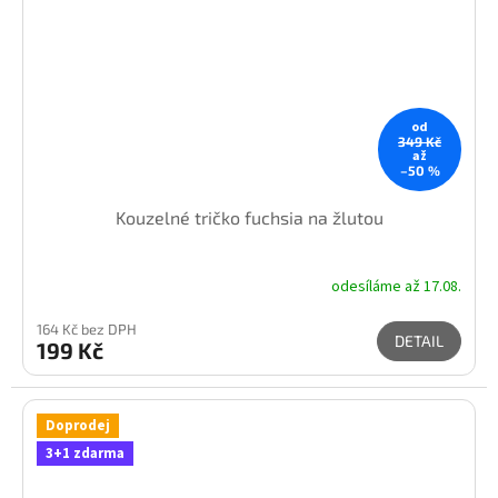
od
349 Kč
až
–50 %
Kouzelné tričko fuchsia na žlutou
odesíláme až 17.08.
164 Kč bez DPH
DETAIL
199 Kč
Doprodej
3+1 zdarma