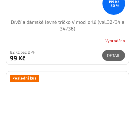
199 Kč
–50 %
Dívčí a dámské levné tričko V moci orlů (vel.32/34 a
34/36)
Vyprodáno
82 Kč bez DPH
DETAIL
99 Kč
Poslední kus