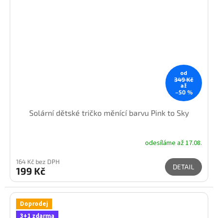
od
349 Kč
až
–50 %
Solární dětské tričko měnící barvu Pink to Sky
odesíláme až 17.08.
164 Kč bez DPH
DETAIL
199 Kč
Doprodej
3+1 zdarma