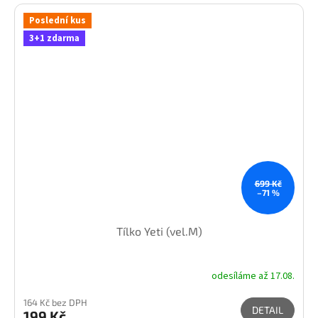
Poslední kus
3+1 zdarma
699 Kč
–71 %
Tílko Yeti (vel.M)
odesíláme až 17.08.
164 Kč bez DPH
DETAIL
199 Kč