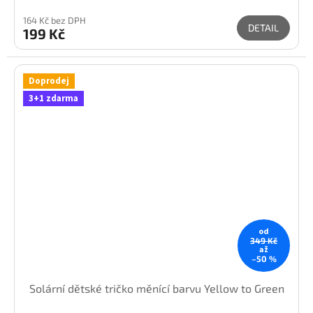
164 Kč bez DPH
DETAIL
199 Kč
Doprodej
3+1 zdarma
od
349 Kč
až
–50 %
Solární dětské tričko měnící barvu Yellow to Green