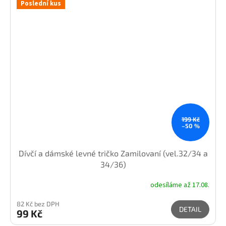
Poslední kus
199 Kč
–50 %
Dívčí a dámské levné tričko Zamilovaní (vel.32/34 a
34/36)
odesíláme až 17.08.
82 Kč bez DPH
DETAIL
99 Kč