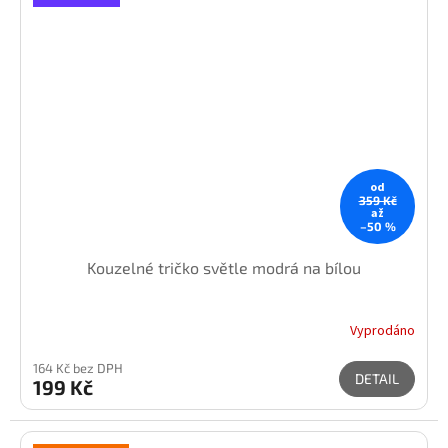
od
359 Kč
až
–50 %
Kouzelné tričko světle modrá na bílou
Vyprodáno
164 Kč bez DPH
DETAIL
199 Kč