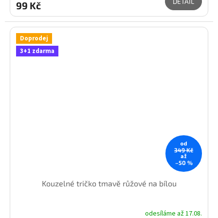
DETAIL
99 Kč
Doprodej
3+1 zdarma
od
349 Kč
až
–50 %
Kouzelné tričko tmavě růžové na bílou
odesíláme až 17.08.