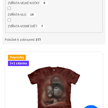
ZVÍŘATA-VELKÉ KOČKY
9
ZVÍŘATA-VLCI
19
ZVÍŘATA-VODNÍ SVĚT
7
Položek k zobrazení:
377
V
ý
Doprodej
p
3+1 zdarma
i
s
p
r
o
d
u
k