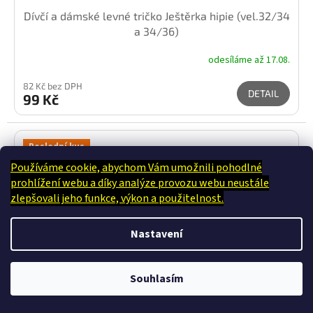
Dívčí a dámské levné tričko Ještěrka hipie (vel.32/34
a 34/36)
odesíláme až 17.08.
82 Kč bez DPH
DETAIL
99 Kč
Poslední kus
Používáme cookie, abychom Vám umožnili pohodlné
prohlížení webu a díky analýze provozu webu neustále
zlepšovali jeho funkce, výkon a použitelnost.
Nastavení
JSME ČESKÝ E-SHOP. TO CO JE UVEDENO SKLADEM - JE OPRAVDU U NÁS
Souhlasím
FYZICKY NA SKLADĚ. TO CO NEMÁME, SNAŽÍME SE DOPLNIT.
199 Kč