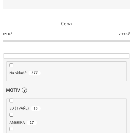
n
í
p
Cena
r
o
69
Kč
799
Kč
d
u
k
t
ů
Na skladě
377
MOTIV
?
3D (TVÁŘE)
15
AMERIKA
17