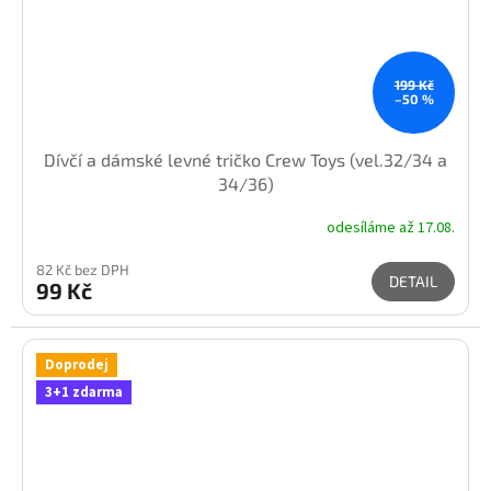
199 Kč
–50 %
Dívčí a dámské levné tričko Crew Toys (vel.32/34 a
34/36)
odesíláme až 17.08.
82 Kč bez DPH
DETAIL
99 Kč
Doprodej
3+1 zdarma