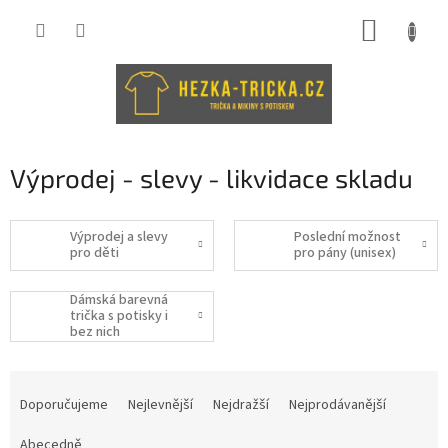
Přejít
NÁKUP
na
obsah
KOŠÍK
Výprodej - slevy - likvidace skladu
Výprodej a slevy
Poslední možnost
pro děti
pro pány (unisex)
Dámská barevná
trička s potisky i
bez nich
Ř
a
Doporučujeme
Nejlevnější
Nejdražší
Nejprodávanější
z
e
Abecedně