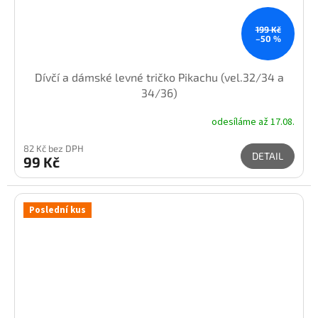
199 Kč
–50 %
Dívčí a dámské levné tričko Pikachu (vel.32/34 a
34/36)
odesíláme až 17.08.
82 Kč bez DPH
DETAIL
99 Kč
Poslední kus