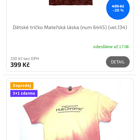
t
499 Kč
ů
–20 %
Dětské tričko Mateřská láska (num 6445) (vel.134)
odesíláme až 17.08.
330 Kč bez DPH
DETAIL
399 Kč
Doprodej
3+1 zdarma