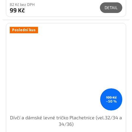
82 Kč bez DPH
DETAIL
99 Kč
Poslední kus
199 Kč
–50 %
Dívčí a dámské levné tričko Plachetnice (vel.32/34 a
34/36)