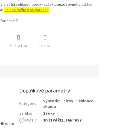
vy a větší velikosti triček (avšak pouze rovného střihu)
a:
unisex trička v 55 barvách
informace
ZEPTAT SE
HLÍDAT
Doplňkové parametry
Výprodej - slevy - likvidace
Kategorie
:
skladu
Záruka
:
2 roky
?
MOTIV
:
3D (TVÁŘE), FANTASY
 JHK nebo