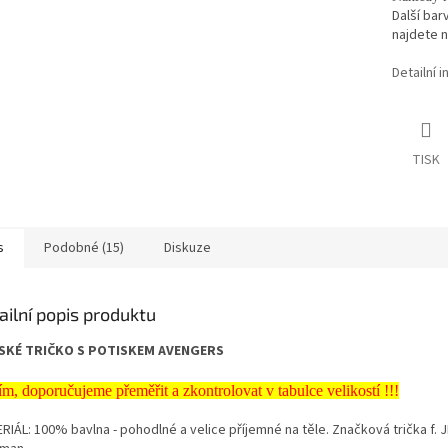
Další bar
najdete n
Detailní 
TISK
s
Podobné (15)
Diskuze
ailní popis produktu
SKÉ TRIČKO S POTISKEM AVENGERS
ím, doporučujeme přeměřit a zkontrolovat v tabulce velikostí !!!
RIÁL: 100% bavlna - pohodlné a velice příjemné na těle. Značková trička f.