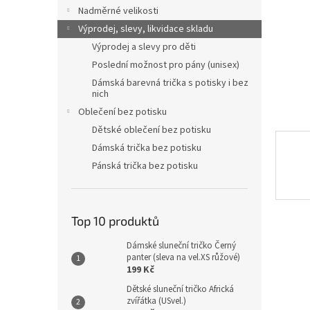
n
Nadměrné velikosti
e
Výprodej, slevy, likvidace skladu
l
Výprodej a slevy pro děti
Poslední možnost pro pány (unisex)
Dámská barevná trička s potisky i bez
nich
Oblečení bez potisku
Dětské oblečení bez potisku
Dámská trička bez potisku
Pánská trička bez potisku
Top 10 produktů
Dámské sluneční tričko Černý
panter (sleva na vel.XS růžové)
199 Kč
Dětské sluneční tričko Africká
zvířátka (USvel.)