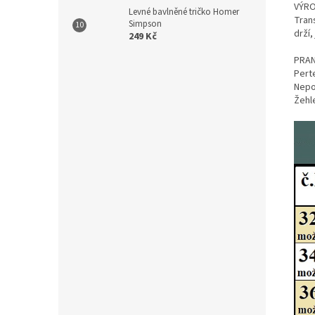
VÝRO
Levné bavlněné tričko Homer
Tran
Simpson
drží,
249 Kč
PRAN
Perte
Nepou
Žehl