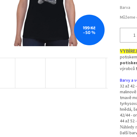
Barva
Můžeme d
199 Kč
–50 %
VYBÍRE
potiskem 
potiskem
výrobců
Barvy a ve
32 až 42 
malinově 
tmavě mo
tyrkysová
hnědá, š
42/44 - 
44 až 52 
Náhledy r
Další bar