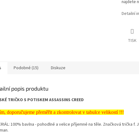
najdete n
Detailní 
TISK
s
Podobné (15)
Diskuze
ailní popis produktu
KÉ TRIČKO S POTISKEM ASSASSINS CREED
ím, doporučujeme přeměřit a zkontrolovat v tabulce velikostí !!!
RIÁL: 100% bavlna - pohodlné a velice příjemné na těle. Značková trička f.
man.