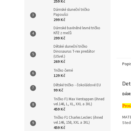
259 Kč
Dámské sluneční tričko
Papoušci
299 Kč
Dámské bavlněné levné tričko
Kříž z mečů
299 Kč
Dětské sluneční tričko
Dinosaurus T-rex predátor
(USvel.)
269 Kč
Popi
Tričko černé
129 Kč
Det
Dětské tričko - čokoládové EU
99 Kč
DÁMS
Tričko F1 Max Verstappen (ihned
vel.146, L, XL, XXL a 3XL)
Pros
459 Kč
MATE
Tričko F1 Charles Leclerc (ihned
vel.146, 158, XXL a 3XL)
Sted
459 Kč