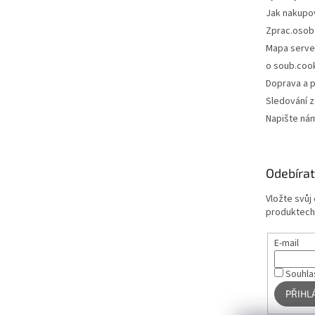
Jak nakupo
Zprac.osob
Mapa serve
o soub.coo
Doprava a p
Sledování z
Napište ná
Odebírat
Vložte svůj
produktech
E-mail
Souhla
PŘIHL