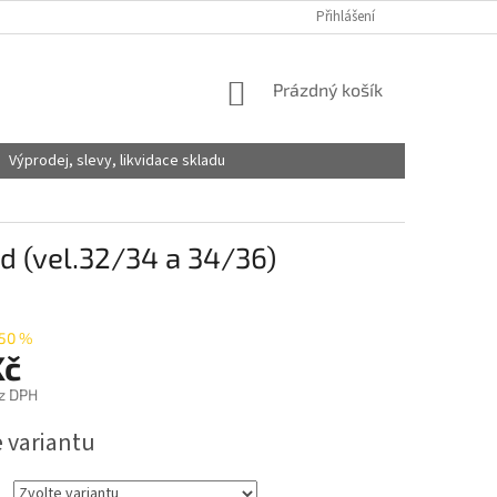
Přihlášení
NÁKUPNÍ
Prázdný košík
KOŠÍK
Výprodej, slevy, likvidace skladu
d (vel.32/34 a 34/36)
50 %
Kč
z DPH
e variantu