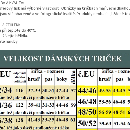
BA A KVALITA:
sferový tisk má výborné vlastnosti. Obrázky na
tričkách
mají velmi dlouhou
 jsou stálobarevné a ve fotografické kvalitě. Produkty neobsahují žádné tox
Í A ŽEHLENÍ:
 při teplotě do 40°C.
žívejte bělidla.
ete naruby.