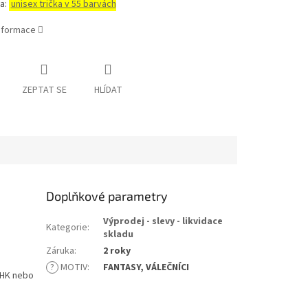
a:
unisex trička v 55 barvách
informace
ZEPTAT SE
HLÍDAT
Doplňkové parametry
Výprodej - slevy - likvidace
Kategorie
:
skladu
Záruka
:
2 roky
?
MOTIV
:
FANTASY, VÁLEČNÍCI
 JHK nebo