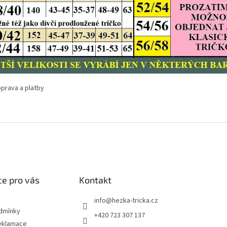
e pro vás
Kontakt
info
@
hezka-tricka.cz
dmínky
+420 723 307 137
eklamace