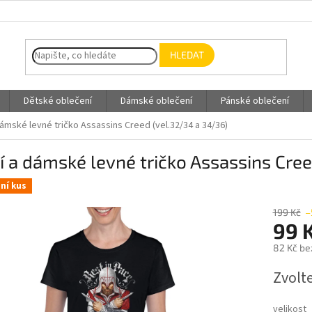
HLEDAT
Dětské oblečení
Dámské oblečení
Pánské oblečení
dámské levné tričko Assassins Creed (vel.32/34 a 34/36)
í a dámské levné tričko Assassins Cree
ní kus
199 Kč
–
99 
82 Kč be
Měrná
Zvolt
cena:
velikost