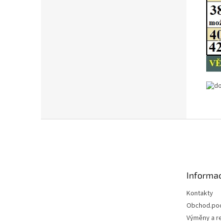
Z
á
p
a
t
Informac
í
Kontakty
Obchod.po
Výměny a r