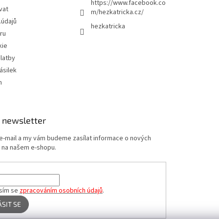
https://www.facebook.co
vat
m/hezkatricka.cz/
.údajů
hezkatricka
ru
kie
latby
ásilek
m
 newsletter
 e-mail a my vám budeme zasílat informace o nových
 na našem e-shopu.
sím se
zpracováním osobních údajů
.
ÁSIT SE