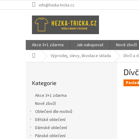
Přejít
info@hezka-tricka.cz
na
obsah
Akce 3+1 zdarma
Jak nakupovat
Nové zboží
Domů
Výprodej, slevy, likvidace skladu
Dívčí a 
P
Dívč
o
Přeskočit
s
Kategorie
kategorie
Posled
t
r
Akce 3+1 zdarma
a
Nové zboží
n
Oblečení dle motivů
n
í
Dětské oblečení
p
Dámské oblečení
a
Pánské oblečení