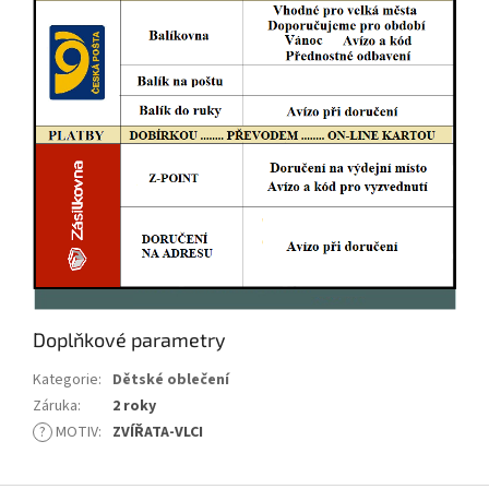
Doplňkové parametry
Kategorie
:
Dětské oblečení
Záruka
:
2 roky
?
MOTIV
:
ZVÍŘATA-VLCI