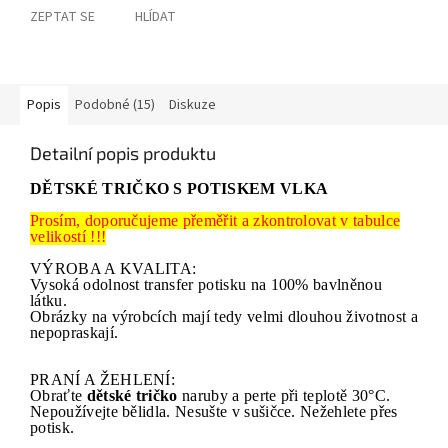
ZEPTAT SE
HLÍDAT
Popis
Podobné (15)
Diskuze
Detailní popis produktu
DĚTSKÉ TRIČKO S POTISKEM VLKA
Prosím, doporučujeme přeměřit a zkontrolovat v tabulce
velikostí !!!
VÝROBA A KVALITA:
Vysoká odolnost transfer potisku na 100% bavlněnou
látku.
Obrázky na výrobcích mají tedy velmi dlouhou životnost a
nepopraskají.
PRANÍ A ŽEHLENÍ:
Obraťte
dětské tričko
naruby a perte při teplotě 30°C.
Nepoužívejte bělidla. Nesušte v sušičce. Nežehlete přes
potisk.