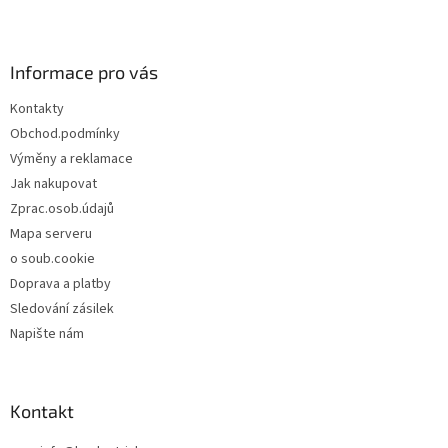
Z
á
p
a
Informace pro vás
t
Kontakty
í
Obchod.podmínky
Výměny a reklamace
Jak nakupovat
Zprac.osob.údajů
Mapa serveru
o soub.cookie
Doprava a platby
Sledování zásilek
Napište nám
Kontakt