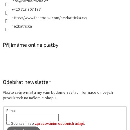
info
@
hezka-tricka.cz
+420 723 307 137
https://www.facebook.com/hezkatricka.cz/
hezkatricka
Přijímáme online platby
Odebírat newsletter
Vložte svůj e-mail a my vám budeme zasílat informace o nových
produktech na našem e-shopu.
E-mail
Souhlasím se
zpracováním osobních údajů
.