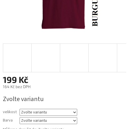
199 Kč
164 Kč bez DPH
Měrná
Zvolte variantu
cena:
velikost
Barva