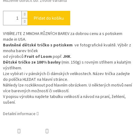
Můžeme doručit do:
Zvolte variantu
Přidat do košíku
VYBÍREJTE Z MNOHA RŮZNÝCH BAREV
za dobrou cenu a s potiskem
made in USA.
Bavlněné dětské tričko s potiskem
ve fotografické kvalitě. Výběr z
mnoha barev triček
od výrobců
Fruit of Loom
popř.
JHK
.
Dětské tričko ze 100% bavlny
(min. 150g) s rovným střihem a kulatým
výstřihem.
Lze vybírat i v pánských či dámských velikostech. Název trička zadejte
do políčka HLEDAT na hlavní stránce.
Náhledy lze rozkliknout pod hlavním obrázkem. U některých motivů není
více barevných možností či velikostí.
V popisu výrobku najdete tabulku velikostí a návod na praní, žehlení,
sušení.
Detailní informace