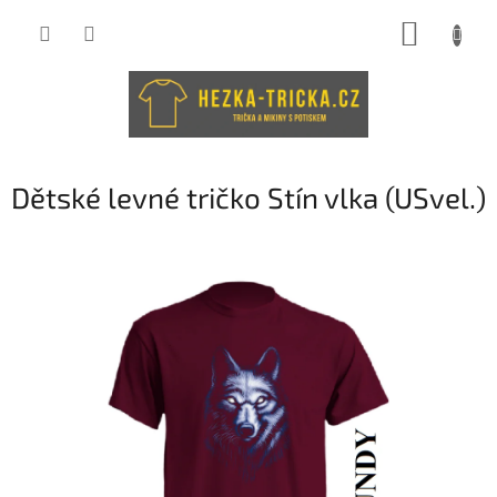
Přejít
NÁKUP
na
obsah
KOŠÍK
Dětské levné tričko Stín vlka (USvel.)