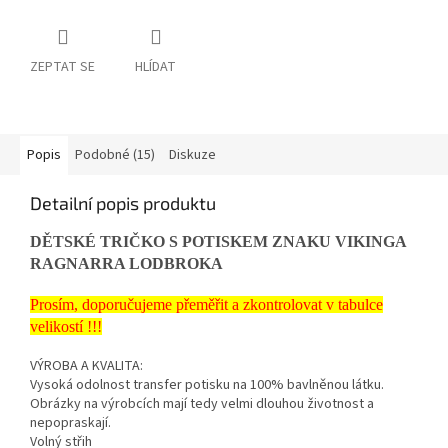
ZEPTAT SE
HLÍDAT
Popis
Podobné (15)
Diskuze
Detailní popis produktu
DĚTSKÉ TRIČKO S POTISKEM ZNAKU VIKINGA
RAGNARRA LODBROKA
Prosím, doporučujeme přeměřit a zkontrolovat v tabulce
velikostí !!!
VÝROBA A KVALITA:
Vysoká odolnost transfer potisku na 100% bavlněnou látku.
Obrázky na výrobcích mají tedy velmi dlouhou životnost a
nepopraskají.
Volný střih