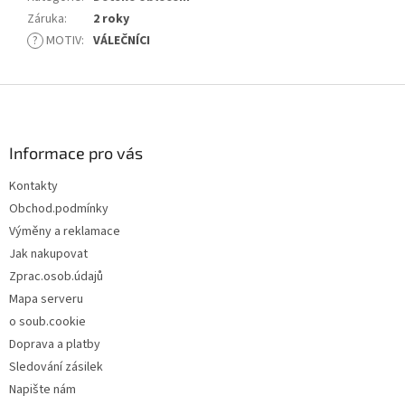
Záruka
:
2 roky
?
MOTIV
:
VÁLEČNÍCI
Z
á
p
a
Informace pro vás
t
Kontakty
í
Obchod.podmínky
Výměny a reklamace
Jak nakupovat
Zprac.osob.údajů
Mapa serveru
o soub.cookie
Doprava a platby
Sledování zásilek
Napište nám