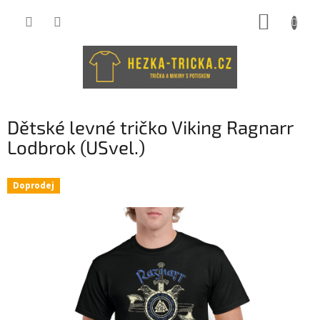
Přejít
NÁKUP
na
obsah
KOŠÍK
Dětské levné tričko Viking Ragnarr
Lodbrok (USvel.)
Doprodej