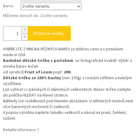
Barva
Můžeme doručit do:
Zvolte variantu
Přidat do košíku
VYBÍREJTE Z MNOHA RŮZNÝCH BAREV
za dobrou cenu a s potiskem
made in USA.
Bavlněné dětské tričko s potiskem
ve fotografické kvalitě. Výběr z
mnoha barev triček
od výrobců
Fruit of Loom
popř.
JHK
.
Dětské tričko ze 100% bavlny
(min. 150g) s rovným střihem a kulatým
výstřihem.
Lze vybírat i v pánských či dámských velikostech. Název trička zadejte
do políčka HLEDAT na hlavní stránce.
Náhledy lze rozkliknout pod hlavním obrázkem. U některých motivů není
více barevných možností či velikostí.
V popisu výrobku najdete tabulku velikostí a návod na praní, žehlení,
sušení.
Detailní informace