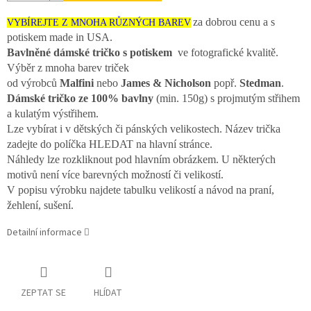
za dobrou cenu a s
VYBÍREJTE Z MNOHA RŮZNÝCH BAREV
potiskem made in USA.
Bavlněné dámské tričko s potiskem
ve fotografické kvalitě.
Výběr z mnoha barev triček
od výrobců
Malfini
nebo
James & Nicholson
popř.
Stedman
.
Dámské tričko ze 100% bavlny
(min. 150g) s projmutým střihem
a kulatým výstřihem.
Lze vybírat i v dětských či pánských velikostech. Název trička
zadejte do políčka HLEDAT na hlavní stránce.
Náhledy lze rozkliknout pod hlavním obrázkem. U některých
motivů není více barevných možností či velikostí.
V popisu výrobku najdete tabulku velikostí a návod na praní,
žehlení, sušení.
Detailní informace
ZEPTAT SE
HLÍDAT