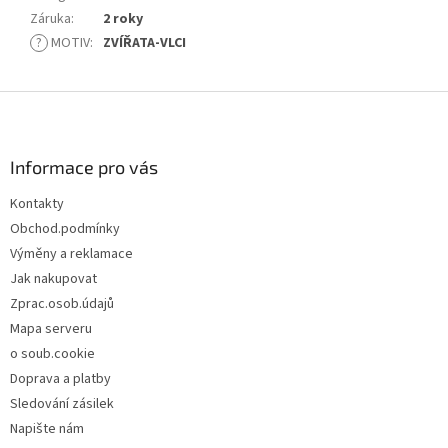
Záruka
:
2 roky
?
MOTIV
:
ZVÍŘATA-VLCI
Z
á
p
a
Informace pro vás
t
Kontakty
í
Obchod.podmínky
Výměny a reklamace
Jak nakupovat
Zprac.osob.údajů
Mapa serveru
o soub.cookie
Doprava a platby
Sledování zásilek
Napište nám