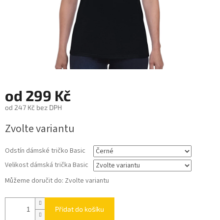
od
299 Kč
od
247 Kč
bez DPH
Měrná
Zvolte variantu
cena:
Odstín dámské tričko Basic
Velikost dámská trička Basic
Můžeme doručit do:
Zvolte variantu
Přidat do košíku