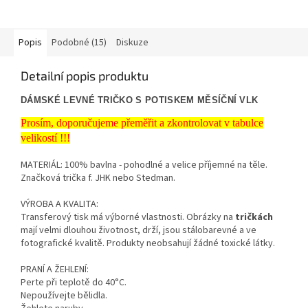
Popis
Podobné (15)
Diskuze
Detailní popis produktu
DÁMSKÉ LEVNÉ TRIČKO S POTISKEM MĚSÍČNÍ VLK
Prosím, doporučujeme přeměřit a zkontrolovat v tabulce
velikostí !!!
MATERIÁL: 100% bavlna - pohodlné a velice příjemné na těle.
Značková trička f. JHK nebo Stedman.
VÝROBA A KVALITA:
Transferový tisk má výborné vlastnosti. Obrázky na
tričkách
mají velmi dlouhou životnost, drží, jsou stálobarevné a ve
fotografické kvalitě. Produkty neobsahují žádné toxické látky.
PRANÍ A ŽEHLENÍ:
Perte při teplotě do 40°C.
Nepoužívejte bělidla.