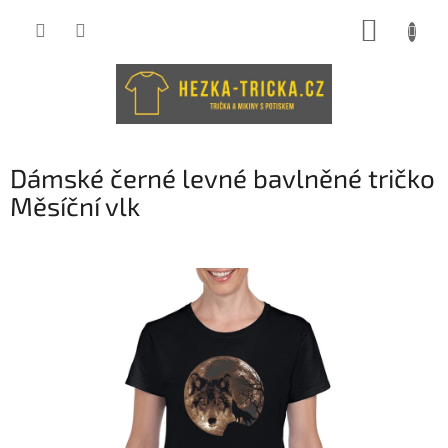
Přejít
NÁKUP
na
obsah
KOŠÍK
Dámské černé levné bavlněné tričko
Měsíční vlk