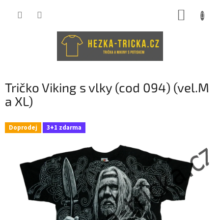
Přejít
NÁKUP
na
obsah
KOŠÍK
Tričko Viking s vlky (cod 094) (vel.M
a XL)
Doprodej
3+1 zdarma