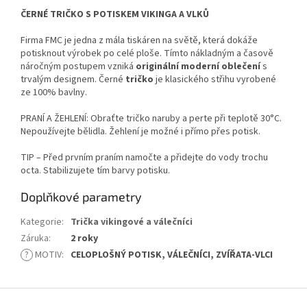
ČERNÉ TRIČKO S POTISKEM VIKINGA A VLKŮ
Firma FMC je jedna z mála tiskáren na světě, která dokáže
potisknout výrobek po celé ploše. Tímto nákladným a časově
náročným postupem vzniká
originální moderní oblečení
s
trvalým designem. Černé
tričko
je klasického střihu vyrobené
ze 100% bavlny.
PRANÍ A ŽEHLENÍ: Obraťte tričko naruby a perte při teplotě 30°C.
Nepoužívejte bělidla. Žehlení je možné i přímo přes potisk.
TIP – Před prvním praním namočte a přidejte do vody trochu
octa. Stabilizujete tím barvy potisku.
Doplňkové parametry
Kategorie
:
Trička vikingové a válečníci
Záruka
:
2 roky
?
MOTIV
:
CELOPLOŠNÝ POTISK, VÁLEČNÍCI, ZVÍŘATA-VLCI
Z