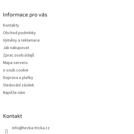
á
p
a
Informace pro vás
t
Kontakty
í
Obchod.podmínky
Výměny a reklamace
Jak nakupovat
Zprac.osob.údajů
Mapa serveru
o soub.cookie
Doprava a platby
Sledování zásilek
Napište nám
Kontakt
info
@
hezka-tricka.cz