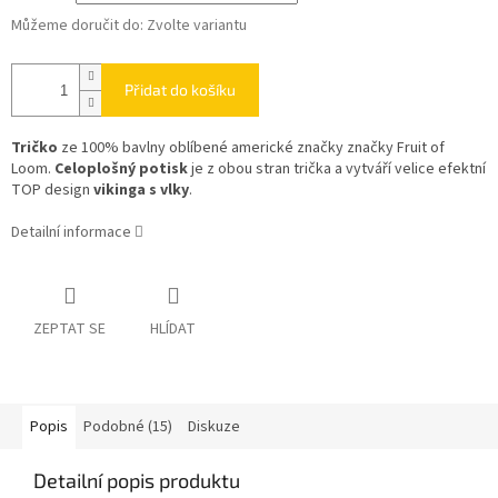
Můžeme doručit do:
Zvolte variantu
Přidat do košíku
Tričko
ze 100% bavlny oblíbené americké značky značky Fruit of
Loom.
Celoplošný potisk
je z obou stran trička a vytváří velice efektní
TOP design
vikinga s vlky
.
Detailní informace
ZEPTAT SE
HLÍDAT
Popis
Podobné (15)
Diskuze
Detailní popis produktu