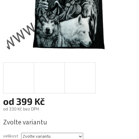
od
399 Kč
od
330 Kč
bez DPH
Měrná
Zvolte variantu
cena:
velikost