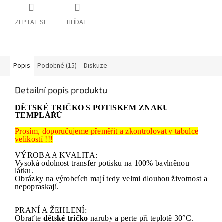
ZEPTAT SE
HLÍDAT
Popis
Podobné (15)
Diskuze
Detailní popis produktu
DĚTSKÉ TRIČKO S POTISKEM ZNAKU
TEMPLÁŘŮ
Prosím, doporučujeme přeměřit a zkontrolovat v tabulce
velikostí !!!
VÝROBA A KVALITA:
Vysoká odolnost transfer potisku na 100% bavlněnou
látku.
Obrázky na výrobcích mají tedy velmi dlouhou životnost a
nepopraskají.
PRANÍ A ŽEHLENÍ:
Obraťte
dětské tričko
naruby a perte při teplotě 30°C.