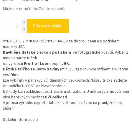
Můžeme doručit do:
Zvolte variantu
Přidat do košíku
VYBÍREJTE Z MNOHA RŮZNÝCH BAREV
za dobrou cenu a s potiskem
made in USA.
Bavlněné dětské tričko s potiskem
ve fotografické kvalitě. Výběr z
mnoha barev triček
od výrobců
Fruit of Loom
popř.
JHK
.
Dětské tričko ze 100% bavlny
(min. 150g) s rovným střihem a kulatým
výstřihem.
Lze vybírat i v pánských či dámských velikostech. Název trička zadejte
do políčka HLEDAT na hlavní stránce.
Náhledy lze rozkliknout pod hlavním obrázkem. U některých motivů není
více barevných možností či velikostí.
V popisu výrobku najdete tabulku velikostí a návod na praní, žehlení,
sušení.
Detailní informace