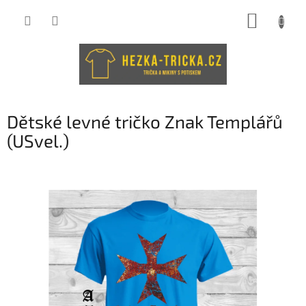
Přejít
NÁKUP
na
obsah
KOŠÍK
Dětské levné tričko Znak Templářů
(USvel.)