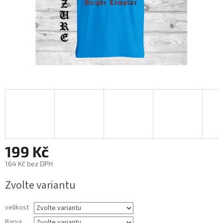
199 Kč
164 Kč bez DPH
Měrná
Zvolte variantu
cena:
velikost
Barva