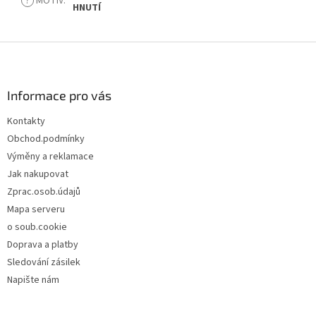
?
MOTIV
:
HNUTÍ
Z
á
p
a
Informace pro vás
t
Kontakty
í
Obchod.podmínky
Výměny a reklamace
Jak nakupovat
Zprac.osob.údajů
Mapa serveru
o soub.cookie
Doprava a platby
Sledování zásilek
Napište nám