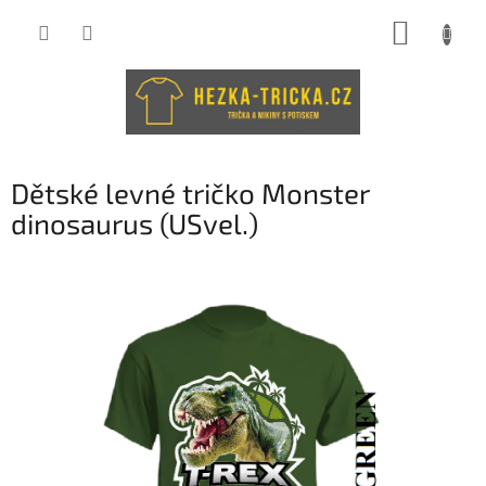
Přejít
NÁKUP
na
obsah
KOŠÍK
Dětské levné tričko Monster
dinosaurus (USvel.)