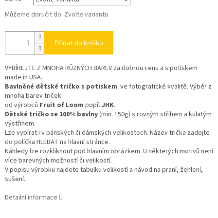
Můžeme doručit do:
Zvolte variantu
Přidat do košíku
VYBÍREJTE Z MNOHA RŮZNÝCH BAREV
za dobrou cenu a s potiskem
made in USA.
Bavlněné dětské tričko s potiskem
ve fotografické kvalitě. Výběr z
mnoha barev triček
od výrobců
Fruit of Loom
popř.
JHK
.
Dětské tričko ze 100% bavlny
(min. 150g) s rovným střihem a kulatým
výstřihem.
Lze vybírat i v pánských či dámských velikostech. Název trička zadejte
do políčka HLEDAT na hlavní stránce.
Náhledy lze rozkliknout pod hlavním obrázkem. U některých motivů není
více barevných možností či velikostí.
V popisu výrobku najdete tabulku velikostí a návod na praní, žehlení,
sušení.
Detailní informace