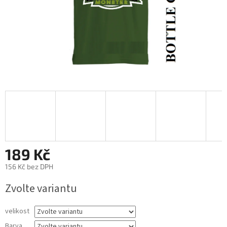
189 Kč
156 Kč bez DPH
Měrná
Zvolte variantu
cena:
velikost
Barva