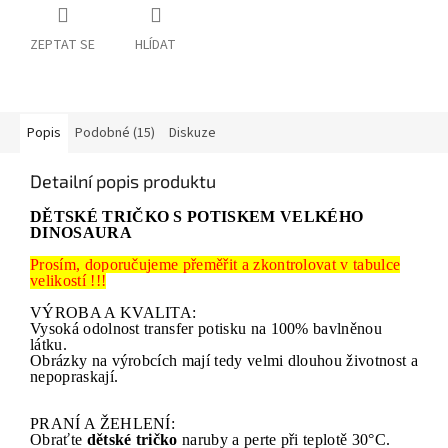
ZEPTAT SE
HLÍDAT
Popis
Podobné (15)
Diskuze
Detailní popis produktu
DĚTSKÉ TRIČKO S POTISKEM VELKÉHO
DINOSAURA
Prosím, doporučujeme přeměřit a zkontrolovat v tabulce
velikostí !!!
VÝROBA A KVALITA:
Vysoká odolnost transfer potisku na 100% bavlněnou
látku.
Obrázky na výrobcích mají tedy velmi dlouhou životnost a
nepopraskají.
PRANÍ A ŽEHLENÍ:
Obraťte
dětské tričko
naruby a perte při teplotě 30°C.