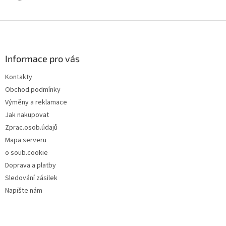
Z
á
p
a
Informace pro vás
t
Kontakty
í
Obchod.podmínky
Výměny a reklamace
Jak nakupovat
Zprac.osob.údajů
Mapa serveru
o soub.cookie
Doprava a platby
Sledování zásilek
Napište nám