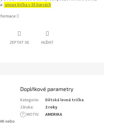
a:
unisex trička v 55 barvách
informace
ZEPTAT SE
HLÍDAT
Doplňkové parametry
Kategorie
:
Dětská levná trička
Záruka
:
2 roky
?
MOTIV
:
AMERIKA
 JHK nebo