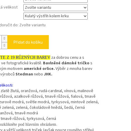
á velikost
oručit do:
Zvolte variantu
Přidat do košíku
za dobrou cenu a s
JTE Z 19 RŮZNÝCH BAREV
ve fotografické kvalitě.
Bavlněné dámské tričko
s
kým motivem
americké orlice.
Výběr z mnoha barev
 výrobců
Stedman
nebo
JHK.
likosti:
- zlatě žlutá, oranžová, rudá-cardinal, vínová, malinově
růžová, azalkově růžová, tmavě růžová, fialová, tmavě
zurově modrá, světle modrá, tyrkysová, mintově zelená,
ě zelená, zelená, čokoládově hnědá, šedá, černá
oranžová, tmavě modrá
- tmavě růžová, tyrkysová, černá
ozklikněte pod hlavním obrázkem.
vy a větší velikosti triček (avšak pouze rovného střihu)