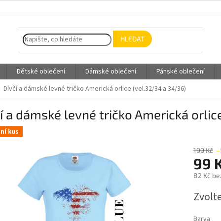
HLEDAT
Dětské oblečení
Dámské oblečení
Pánské oblečení
Dívčí a dámské levné tričko Americká orlice (vel.32/34 a 34/36)
í a dámské levné tričko Americká orlic
ní kus
199 Kč
–
99 
82 Kč be
Měrná
Zvolt
cena:
Barva