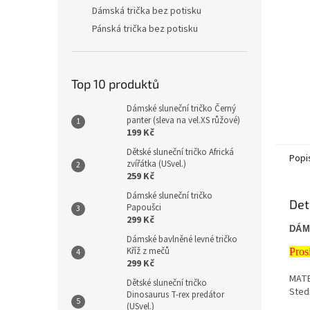
Dámská trička bez potisku
Pánská trička bez potisku
Top 10 produktů
Dámské sluneční tričko Černý
panter (sleva na vel.XS růžové)
199 Kč
Dětské sluneční tričko Africká
Popi
zvířátka (USvel.)
259 Kč
Dámské sluneční tričko
Det
Papoušci
299 Kč
DÁM
Dámské bavlněné levné tričko
Kříž z mečů
Pros
299 Kč
MATE
Dětské sluneční tričko
Sted
Dinosaurus T-rex predátor
(USvel.)