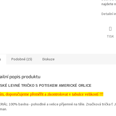
najdete n
Detailní 
TISK
s
Podobné (15)
Diskuze
ailní popis produktu
SKÉ LEVNÉ TRIČKO S POTISKEM AMERICKÉ ORLICE
ím, doporučujeme přeměřit a zkontrolovat v tabulce velikostí !!!
RIÁL: 100% bavlna - pohodlné a velice příjemné na těle. Značková trička f.
man.