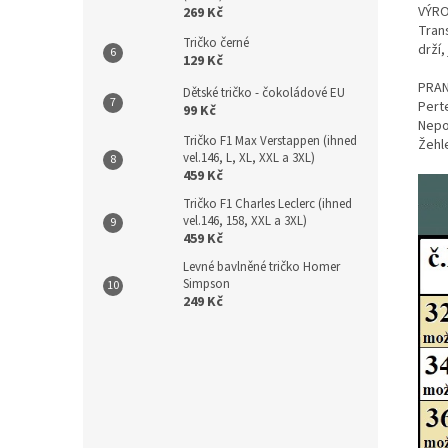
VÝRO
269 Kč
Tran
Tričko černé
drží,
129 Kč
PRAN
Dětské tričko - čokoládové EU
Perte
99 Kč
Nepou
Tričko F1 Max Verstappen (ihned
Žehl
vel.146, L, XL, XXL a 3XL)
459 Kč
Tričko F1 Charles Leclerc (ihned
vel.146, 158, XXL a 3XL)
459 Kč
Levné bavlněné tričko Homer
Simpson
249 Kč