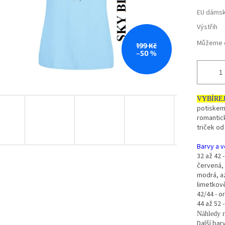
EU dámsk
Výstřih
Můžeme d
199 Kč
–50 %
VYBÍRE
potiskem 
romantic
triček od
Barvy a ve
32 až 42 
červená, 
modrá, a
limetkov
42/44 - 
44 až 52 
Náhledy r
Další bar