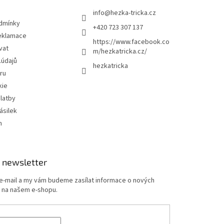
info
@
hezka-tricka.cz
dmínky
+420 723 307 137
eklamace
https://www.facebook.co
vat
m/hezkatricka.cz/
.údajů
hezkatricka
ru
kie
latby
ásilek
m
 newsletter
 e-mail a my vám budeme zasílat informace o nových
 na našem e-shopu.