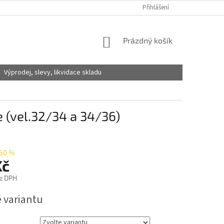
Přihlášení
NÁKUPNÍ
Prázdný košík
KOŠÍK
Výprodej, slevy, likvidace skladu
e (vel.32/34 a 34/36)
50 %
Kč
z DPH
e variantu