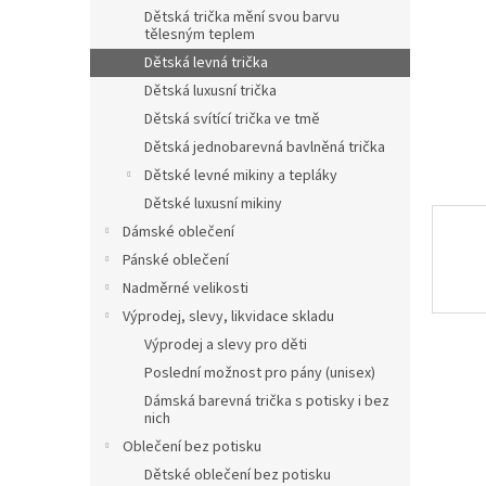
n
Dětská trička mění svou barvu
e
tělesným teplem
l
Dětská levná trička
Dětská luxusní trička
Dětská svítící trička ve tmě
Dětská jednobarevná bavlněná trička
Dětské levné mikiny a tepláky
Dětské luxusní mikiny
Dámské oblečení
Pánské oblečení
Nadměrné velikosti
Výprodej, slevy, likvidace skladu
Výprodej a slevy pro děti
Poslední možnost pro pány (unisex)
Dámská barevná trička s potisky i bez
nich
Oblečení bez potisku
Dětské oblečení bez potisku