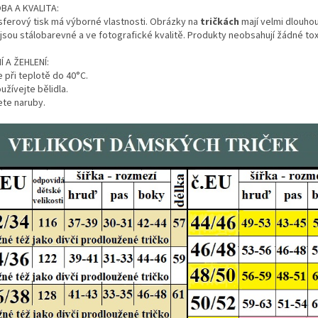
BA A KVALITA:
sferový tisk má výborné vlastnosti. Obrázky na
tričkách
mají velmi dlouhou
 jsou stálobarevné a ve fotografické kvalitě. Produkty neobsahují žádné tox
Í A ŽEHLENÍ:
 při teplotě do 40°C.
žívejte bělidla.
ete naruby.