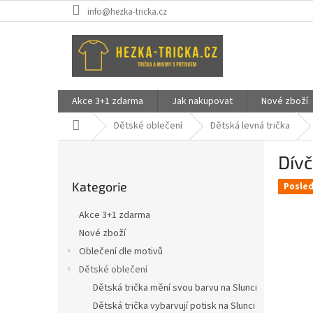
Přejít
info@hezka-tricka.cz
na
obsah
Akce 3+1 zdarma
Jak nakupovat
Nové zboží
Domů
Dětské oblečení
Dětská levná trička
P
Dívč
o
Přeskočit
s
Kategorie
kategorie
Posled
t
r
Akce 3+1 zdarma
a
Nové zboží
n
Oblečení dle motivů
n
í
Dětské oblečení
p
Dětská trička mění svou barvu na Slunci
a
Dětská trička vybarvují potisk na Slunci