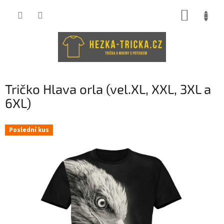
Přejít
NÁKUP
na
obsah
KOŠÍK
Tričko Hlava orla (vel.XL, XXL, 3XL a
6XL)
Poslední kus