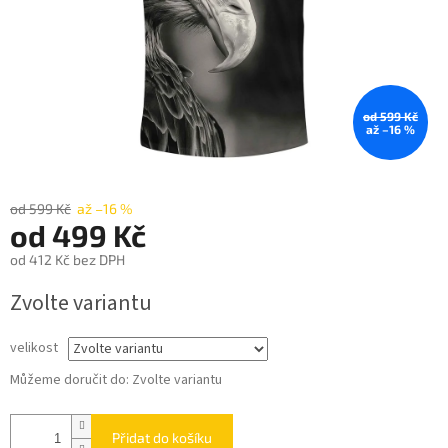
od 599 Kč
až –16 %
od 599 Kč
až –16 %
od
499 Kč
od
412 Kč
bez DPH
Měrná
Zvolte variantu
cena:
velikost
Můžeme doručit do:
Zvolte variantu
Přidat do košíku