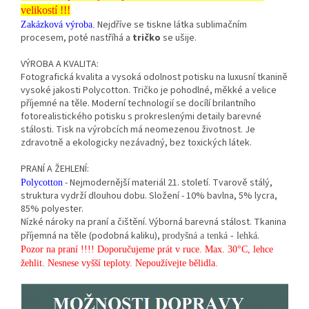
velikostí !!!
Nejdříve se tiskne látka sublimačním
Zakázková výroba.
procesem, poté nastříhá a
tričko
se ušije.
VÝROBA A KVALITA:
Fotografická kvalita a vysoká odolnost potisku na luxusní tkanině
vysoké jakosti Polycotton. Tričko je pohodlné, měkké a velice
příjemné na těle. Moderní technologií se docílí brilantního
fotorealistického potisku s prokreslenými detaily barevné
stálosti. Tisk na výrobcích má neomezenou životnost. Je
zdravotně a ekologicky nezávadný, bez toxických látek.
PRANÍ A ŽEHLENÍ:
- Nejmodernější materiál 21. století. Tvarově stálý,
Polycotton
struktura vydrží dlouhou dobu. Složení - 10% bavlna, 5% lycra,
85% polyester.
Nízké nároky na praní a čištění. Výborná barevná stálost. Tkanina
příjemná na těle (podobná kaliku),
.
prodyšná a tenká - lehká
Pozor na praní !!!! Doporučujeme prát v ruce. Max. 30°C, lehce
žehlit. Nesnese vyšší teploty. Nepoužívejte bělidla.