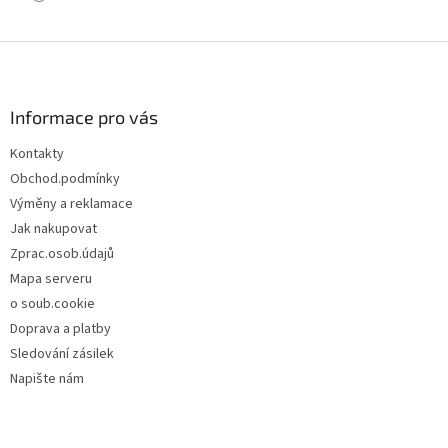
Z
á
p
a
Informace pro vás
t
Kontakty
í
Obchod.podmínky
Výměny a reklamace
Jak nakupovat
Zprac.osob.údajů
Mapa serveru
o soub.cookie
Doprava a platby
Sledování zásilek
Napište nám