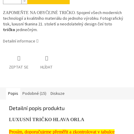
. Spojení všech moderních
ZAPOMEŇTE NA OBYČEJNÉ TRIČKO
technologií a kvalitního materiálu do jednoho výrobku. Fotografický
tisk, luxusní tkanina 21. století a neodolatelný design činí toto
tričko
jedinečným.
Detailní informace
ZEPTAT SE
HLÍDAT
Popis
Podobné (15)
Diskuze
Detailní popis produktu
LUXUSNÍ TRIČKO HLAVA ORLA
Prosím, doporučujeme přeměřit a zkontrolovat v tabulce