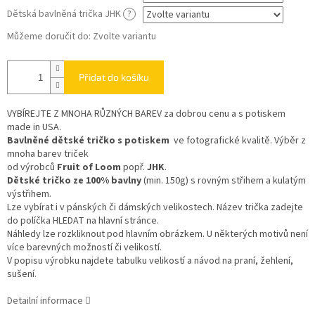
Dětská bavlněná trička JHK
?
Můžeme doručit do:
Zvolte variantu
Přidat do košíku
VYBÍREJTE Z MNOHA RŮZNÝCH BAREV
za dobrou cenu a s potiskem
made in USA.
Bavlněné dětské tričko s potiskem
ve fotografické kvalitě. Výběr z
mnoha barev triček
od výrobců
Fruit of Loom
popř.
JHK
.
Dětské tričko ze 100% bavlny
(min. 150g) s rovným střihem a kulatým
výstřihem.
Lze vybírat i v pánských či dámských velikostech. Název trička zadejte
do políčka HLEDAT na hlavní stránce.
Náhledy lze rozkliknout pod hlavním obrázkem. U některých motivů není
více barevných možností či velikostí.
V popisu výrobku najdete tabulku velikostí a návod na praní, žehlení,
sušení.
Detailní informace