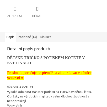
ZEPTAT SE
HLÍDAT
Popis
Podobné (15)
Diskuze
Detailní popis produktu
DĚTSKÉ TRIČKO S POTISKEM KOTĚTE V
KVĚTINÁCH
Prosím, doporučujeme přeměřit a zkontrolovat v tabulce
velikostí !!!
VÝROBA A KVALITA:
Vysoká odolnost transfer potisku na 100% bavlněnou látku.
Obrázky na výrobcích mají tedy velmi dlouhou životnost a
nepopraskají.
Volný střih