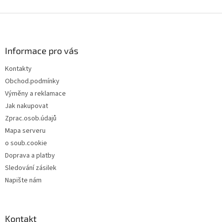
Z
á
p
a
Informace pro vás
t
Kontakty
í
Obchod.podmínky
Výměny a reklamace
Jak nakupovat
Zprac.osob.údajů
Mapa serveru
o soub.cookie
Doprava a platby
Sledování zásilek
Napište nám
Kontakt