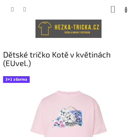
Přejít
NÁKUP
na
obsah
KOŠÍK
Dětské tričko Kotě v květinách
(EUvel.)
3+1 zdarma