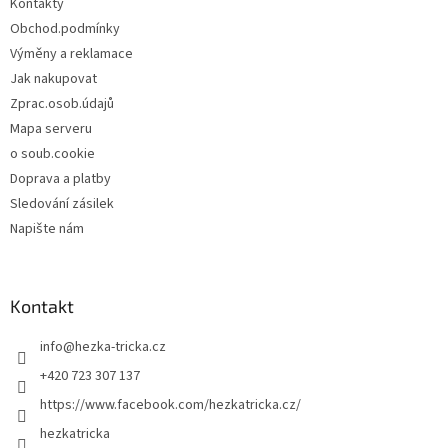
Kontakty
í
Obchod.podmínky
Výměny a reklamace
Jak nakupovat
Zprac.osob.údajů
Mapa serveru
o soub.cookie
Doprava a platby
Sledování zásilek
Napište nám
Kontakt
info
@
hezka-tricka.cz
+420 723 307 137
https://www.facebook.com/hezkatricka.cz/
hezkatricka