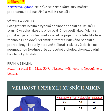
velikostí !!!
Nejdříve se tiskne látka sublimačním
Zakázková výroba.
procesem, poté nastříhá a
mikina
se ušije.
VÝROBA A KVALITA:
Fotografická kvalita a vysoká odolnost potisku na luxusní PE
tkanině vysoké jakosti s bílou bavlněnou podšívkou. Mikina s
potiskem je pohodlná, měkká a velice příjemná na těle. Moderní
technologií se docílí brilantního fotorealistického potisku s
prokreslenými detaily barevné stálosti. Tisk na výrobcích má
neomezenou životnost. Je zdravotně a ekologicky nezávadný,
bez toxických látek.
PRANÍ A ŽEHLENÍ:
Pozor na praní !!!! Max. 30°C. Nesnese vyšší teploty. Nepoužívejte
bělidla.