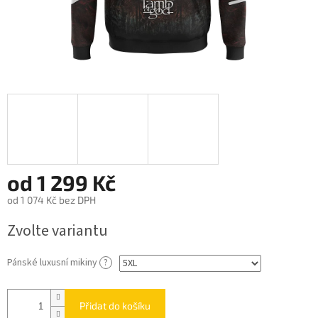
od
1 299 Kč
od
1 074 Kč
bez DPH
Měrná
Zvolte variantu
cena:
Pánské luxusní mikiny
?
Přidat do košíku