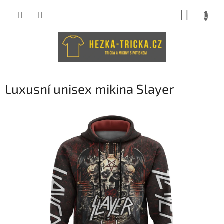
Přejít
NÁKUP
na
obsah
KOŠÍK
Luxusní unisex mikina Slayer