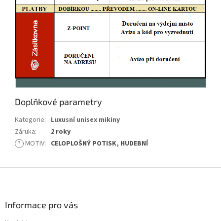
Doplňkové parametry
Kategorie
:
Luxusní unisex mikiny
Záruka
:
2 roky
?
MOTIV
:
CELOPLOŠNÝ POTISK, HUDEBNÍ
Z
á
p
a
Informace pro vás
t