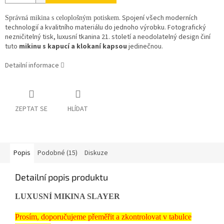
. Spojení všech moderních
Správná mikina s celoplošným potiskem
technologií a kvalitního materiálu do jednoho výrobku. Fotografický
nezničitelný tisk, luxusní tkanina 21. století a neodolatelný design činí
tuto
mikinu s kapucí a klokaní kapsou
jedinečnou.
Detailní informace
ZEPTAT SE
HLÍDAT
Popis
Podobné (15)
Diskuze
Detailní popis produktu
LUXUSNÍ MIKINA SLAYER
Prosím, doporučujeme přeměřit a zkontrolovat v tabulce