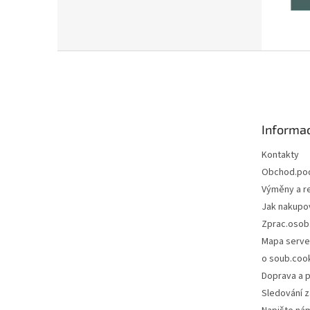
Z
á
p
a
t
Informac
í
Kontakty
Obchod.po
Výměny a r
Jak nakupo
Zprac.osob
Mapa serve
o soub.coo
Doprava a p
Sledování z