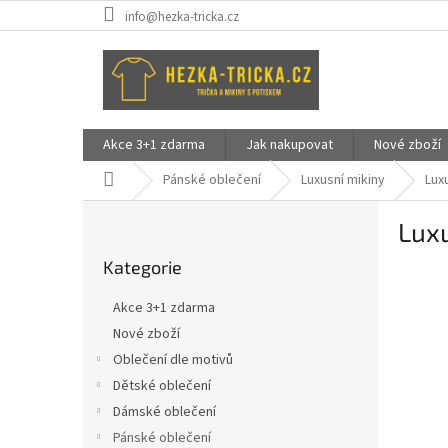
Přejít
info@hezka-tricka.cz
na
obsah
Akce 3+1 zdarma
Jak nakupovat
Nové zboží
Domů
Pánské oblečení
Luxusní mikiny
Lux
P
Luxu
o
Přeskočit
s
Kategorie
kategorie
t
r
Akce 3+1 zdarma
a
Nové zboží
n
Oblečení dle motivů
n
í
Dětské oblečení
p
Dámské oblečení
a
Pánské oblečení