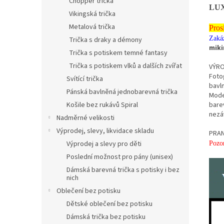
Chopper trička
LUX
Vikingská trička
Metalová trička
Pros
Zaká
Trička s draky a démony
miki
Trička s potiskem temné fantasy
Trička s potiskem vlků a dalších zvířat
VÝRO
Fotog
Svítící trička
bavl
Pánská bavlněná jednobarevná trička
Moder
Košile bez rukávů Spiral
bare
nezá
Nadměrné velikosti
Výprodej, slevy, likvidace skladu
PRAN
Výprodej a slevy pro děti
Pozor
Poslední možnost pro pány (unisex)
Dámská barevná trička s potisky i bez
nich
Oblečení bez potisku
Dětské oblečení bez potisku
Dámská trička bez potisku