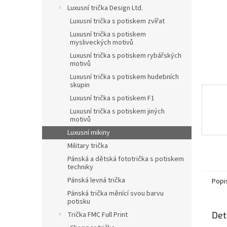
n
Luxusní trička Design Ltd.
e
Luxusní trička s potiskem zvířat
l
Luxusní trička s potiskem
mysliveckých motivů
Luxusní trička s potiskem rybářských
motivů
Luxusní trička s potiskem hudebních
skupin
Luxusní trička s potiskem F1
Luxusní trička s potiskem jiných
motivů
Luxusní mikiny
Military trička
Pánská a dětská fototrička s potiskem
techniky
Pánská levná trička
Popi
Pánská trička měnící svou barvu
potisku
Det
Trička FMC Full Print