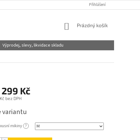
Přihlášení
NÁKUPNÍ
Prázdný košík
KOŠÍK
Výprodej, slevy, likvidace skladu
 299 Kč
 Kč
bez DPH
e variantu
xusní mikiny
?