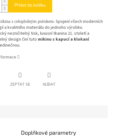
Přidat do košíku
. Spojení všech moderních
ikina s celoplošným potiskem
ií a kvalitního materiálu do jednoho výrobku.
ký nezničitelný tisk, luxusní tkanina 21. století a
lný design činí tuto
mikinu s kapucí a klokaní
jedinečnou.
informace
ZEPTAT SE
HLÍDAT
Doplňkové parametry