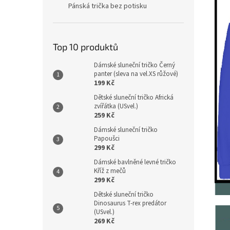
Pánská trička bez potisku
Top 10 produktů
Dámské sluneční tričko Černý
panter (sleva na vel.XS růžové)
199 Kč
Dětské sluneční tričko Africká
zvířátka (USvel.)
259 Kč
Dámské sluneční tričko
Papoušci
299 Kč
Dámské bavlněné levné tričko
Kříž z mečů
299 Kč
Dětské sluneční tričko
Dinosaurus T-rex predátor
(USvel.)
269 Kč