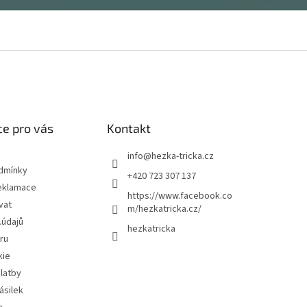
e pro vás
Kontakt
info
@
hezka-tricka.cz
dmínky
+420 723 307 137
eklamace
https://www.facebook.co
vat
m/hezkatricka.cz/
.údajů
hezkatricka
ru
kie
latby
ásilek