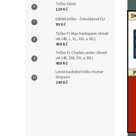
Tričko černé
129 Kč
Dětské tričko - čokoládové EU
99 Kč
Tričko F1 Max Verstappen (ihned
vel.146, L, XL, XXL a 3XL)
459 Kč
Tričko F1 Charles Leclerc (ihned
vel.146, 158, XXL a 3XL)
459 Kč
Levné bavlněné tričko Homer
Simpson
249 Kč