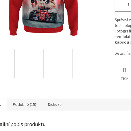
Správná m
technolog
Fotografic
neodolate
kapsou
Detailní 
TISK
s
Podobné (15)
Diskuze
ailní popis produktu