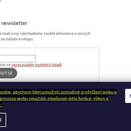
m
 newsletter
 e-mail a my vám budeme zasílat informace o nových
 na našem e-shopu.
sím se
zpracováním osobních údajů
.
ÁSIT SE
ookie, abychom Vám umožnili pohodlné prohlížení webu a
Terapie Kamínek - Dotek, který utiší tělo i duši
 provozu webu neustále zlepšovali jeho funkce, výkon a
.
A
í
a.