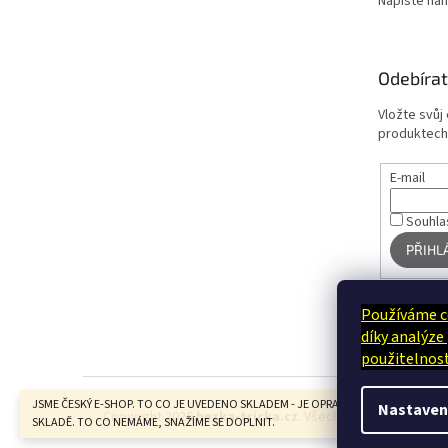
Napište ná
Odebírat
Vložte svůj
produktech
E-mail
Souhla
PŘIHL
Používáme c
díky analýze
použitelnost
JSME ČESKÝ E-SHOP. TO CO JE UVEDENO SKLADEM - JE OPRAVDU U NÁS FYZICKY N
Nastaven
Copyright 2026
hezka-tricka.cz
. Všechna práva vyhrazen
SKLADĚ. TO CO NEMÁME, SNAŽÍME SE DOPLNIT.