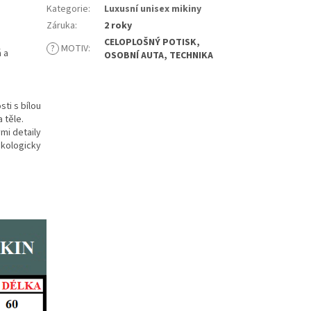
Kategorie
:
Luxusní unisex mikiny
Záruka
:
2 roky
CELOPLOŠNÝ POTISK,
?
MOTIV
:
 a
OSOBNÍ AUTA, TECHNIKA
ti s bílou
 těle.
mi detaily
ekologicky