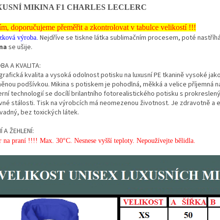
USNÍ MIKINA F1 CHARLES LECLERC
ím, doporučujeme přeměřit a zkontrolovat v tabulce velikostí !!!
Nejdříve se tiskne látka sublimačním procesem, poté nastříhá
zková výroba.
na
se ušije.
BA A KVALITA:
rafická kvalita a vysoká odolnost potisku na luxusní PE tkanině vysoké jakos
něnou podšívkou. Mikina s potiskem je pohodlná, měkká a velice příjemná na
ní technologií se docílí brilantního fotorealistického potisku s prokreslený
vné stálosti. Tisk na výrobcích má neomezenou životnost. Je zdravotně a 
vadný, bez toxických látek.
Í A ŽEHLENÍ:
 na praní !!!! Max. 30°C. Nesnese vyšší teploty. Nepoužívejte bělidla.