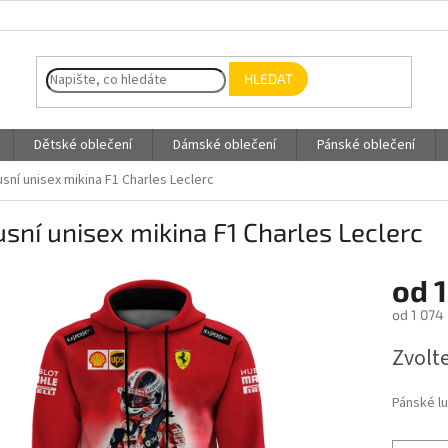
HLEDAT
Dětské oblečení
Dámské oblečení
Pánské oblečení
usní unisex mikina F1 Charles Leclerc
sní unisex mikina F1 Charles Leclerc
od
1
od
1 074
Měrná
Zvolt
cena:
Pánské lu