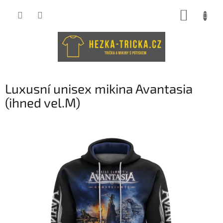
Přejít
NÁKUP
na
obsah
KOŠÍK
Luxusní unisex mikina Avantasia
(ihned vel.M)