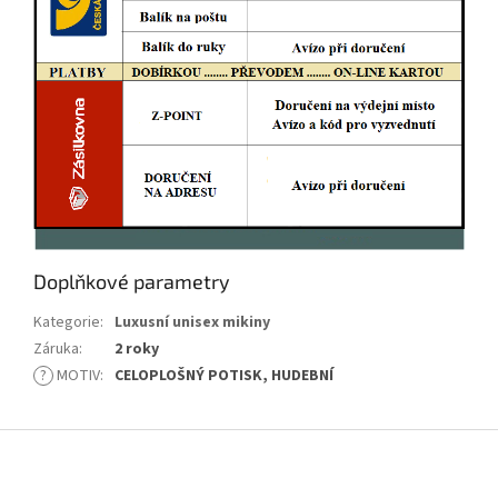
Doplňkové parametry
Kategorie
:
Luxusní unisex mikiny
Záruka
:
2 roky
?
MOTIV
:
CELOPLOŠNÝ POTISK, HUDEBNÍ
Z
á
p