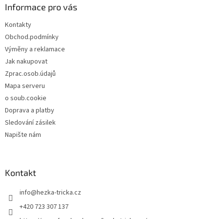
a
Informace pro vás
t
Kontakty
í
Obchod.podmínky
Výměny a reklamace
Jak nakupovat
Zprac.osob.údajů
Mapa serveru
o soub.cookie
Doprava a platby
Sledování zásilek
Napište nám
Kontakt
info
@
hezka-tricka.cz
+420 723 307 137