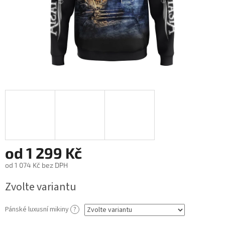
od
1 299 Kč
od
1 074 Kč
bez DPH
Měrná
Zvolte variantu
cena:
Pánské luxusní mikiny
?