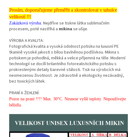
Prosím, doporučujeme přeměřit a zkontrolovat v tabulce
velikostí !!!
Nejdříve se tiskne látka sublimačním
Zakázková výroba.
procesem, poté nastříhá a
mikina
se ušije.
VÝROBA A KVALITA:
Fotografická kvalita a vysoká odolnost potisku na luxusní PE
tkanině vysoké jakosti s bílou bavlněnou podšívkou. Mikina s
potiskem je pohodlná, měkká a velice příjemná na těle. Moderní
technologií se docílí brilantního fotorealistického potisku s
prokreslenými detaily barevné stálosti. Tisk na výrobcích má
neomezenou životnost. Je zdravotně a ekologicky nezávadný,
bez toxických látek.
PRANÍ A ŽEHLENÍ:
Pozor na praní !!!! Max. 30°C. Nesnese vyšší teploty. Nepoužívejte
bělidla.