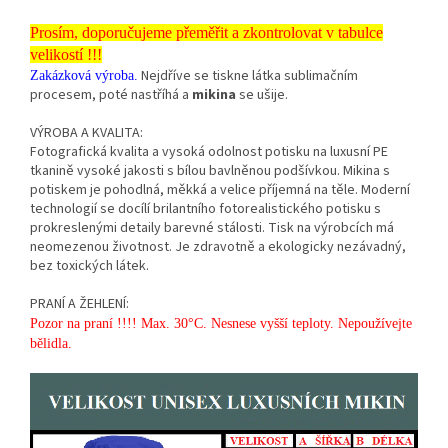
Prosím, doporučujeme přeměřit a zkontrolovat v tabulce
velikostí !!!
Nejdříve se tiskne látka sublimačním
Zakázková výroba.
procesem, poté nastříhá a
mikina
se ušije.
VÝROBA A KVALITA:
Fotografická kvalita a vysoká odolnost potisku na luxusní PE
tkanině vysoké jakosti s bílou bavlněnou podšívkou. Mikina s
potiskem je pohodlná, měkká a velice příjemná na těle. Moderní
technologií se docílí brilantního fotorealistického potisku s
prokreslenými detaily barevné stálosti. Tisk na výrobcích má
neomezenou životnost. Je zdravotně a ekologicky nezávadný,
bez toxických látek.
PRANÍ A ŽEHLENÍ:
Pozor na praní !!!! Max. 30°C. Nesnese vyšší teploty. Nepoužívejte
bělidla.