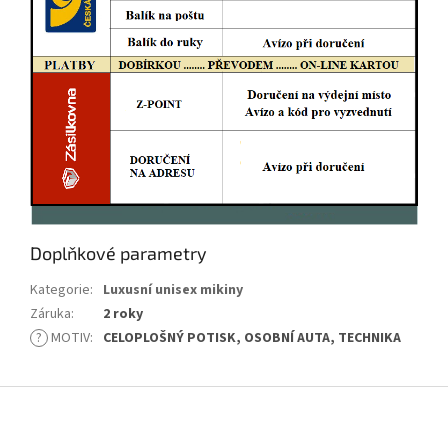
Doplňkové parametry
Kategorie
:
Luxusní unisex mikiny
Záruka
:
2 roky
?
MOTIV
:
CELOPLOŠNÝ POTISK, OSOBNÍ AUTA, TECHNIKA
Z
á
p