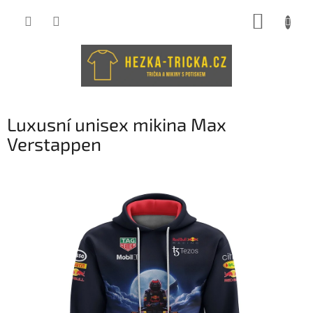
Přejít
NÁKUP
na
obsah
KOŠÍK
Luxusní unisex mikina Max
Verstappen