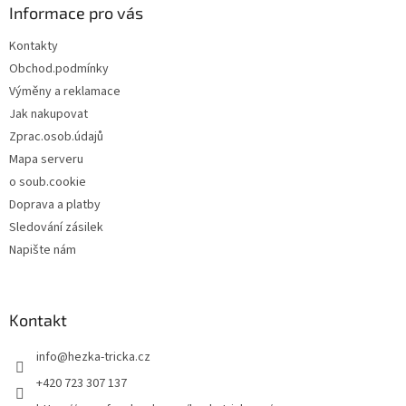
a
Informace pro vás
t
Kontakty
í
Obchod.podmínky
Výměny a reklamace
Jak nakupovat
Zprac.osob.údajů
Mapa serveru
o soub.cookie
Doprava a platby
Sledování zásilek
Napište nám
Kontakt
info
@
hezka-tricka.cz
+420 723 307 137