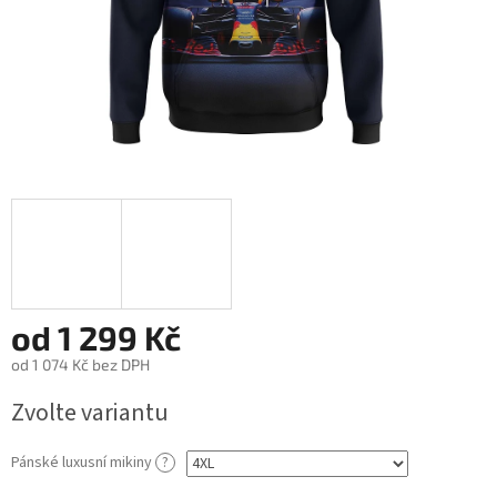
od
1 299 Kč
od
1 074 Kč
bez DPH
Měrná
Zvolte variantu
cena:
Pánské luxusní mikiny
?