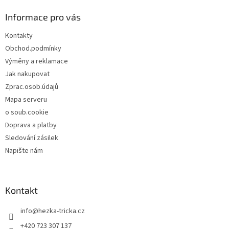
p
a
Informace pro vás
t
Kontakty
í
Obchod.podmínky
Výměny a reklamace
Jak nakupovat
Zprac.osob.údajů
Mapa serveru
o soub.cookie
Doprava a platby
Sledování zásilek
Napište nám
Kontakt
info
@
hezka-tricka.cz
+420 723 307 137