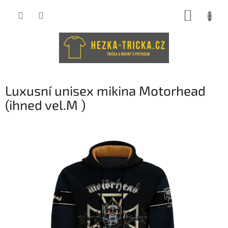
Přejít
NÁKUP
na
obsah
KOŠÍK
Luxusní unisex mikina Motorhead
(ihned vel.M )