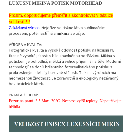
LUXUSNÍ MIKINA POTISK MOTORHEAD
Prosím, doporučujeme přeměřit a zkontrolovat v tabulce
velikostí !!!
Nejdříve se tiskne látka sublimačním
Zakázková výroba.
procesem, poté nastříhá a
mikina
se ušije.
VÝROBA A KVALITA:
Fotografická kvalita a vysoká odolnost potisku na luxusní PE
tkanině vysoké jakosti s bílou bavlněnou podšívkou. Mikina s
potiskem je pohodlná, měkká a velice příjemná na těle. Moderní
technologií se docílí brilantního fotorealistického potisku s
prokreslenými detaily barevné stálosti. Tisk na výrobcích má
neomezenou životnost. Je zdravotně a ekologicky nezávadný,
bez toxických látek.
PRANÍ A ŽEHLENÍ:
Pozor na praní !!!! Max. 30°C. Nesnese vyšší teploty. Nepoužívejte
bělidla.