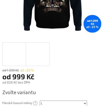
od 1 299
Kč
až –23 %
od 1 299 Kč
až –23 %
od
999 Kč
od
826 Kč
bez DPH
Měrná
Zvolte variantu
cena:
Pánské luxusní mikiny
?