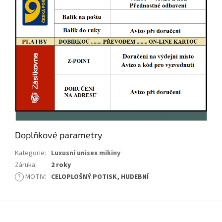
Doplňkové parametry
Kategorie
:
Luxusní unisex mikiny
Záruka
:
2 roky
?
MOTIV
:
CELOPLOŠNÝ POTISK, HUDEBNÍ
Z
á