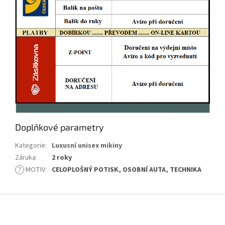
Doplňkové parametry
Kategorie
:
Luxusní unisex mikiny
Záruka
:
2 roky
?
MOTIV
:
CELOPLOŠNÝ POTISK, OSOBNÍ AUTA, TECHNIKA
Z
á
p