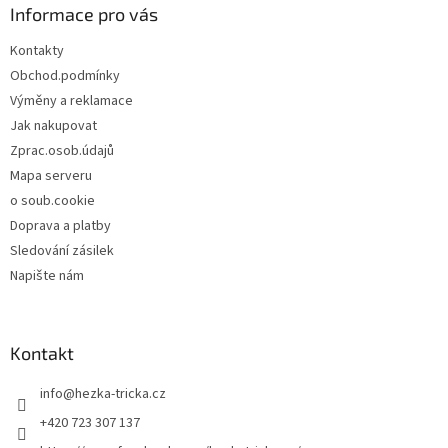
a
Informace pro vás
t
Kontakty
í
Obchod.podmínky
Výměny a reklamace
Jak nakupovat
Zprac.osob.údajů
Mapa serveru
o soub.cookie
Doprava a platby
Sledování zásilek
Napište nám
Kontakt
info
@
hezka-tricka.cz
+420 723 307 137