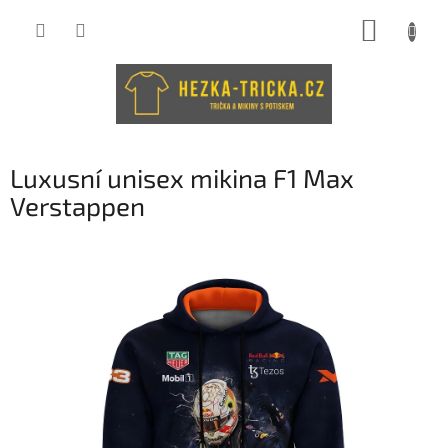
Přejít
NÁKUP
na
obsah
KOŠÍK
Luxusní unisex mikina F1 Max
Verstappen