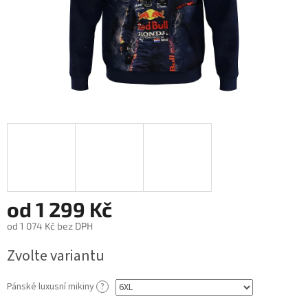
od
1 299 Kč
od
1 074 Kč
bez DPH
Měrná
Zvolte variantu
cena:
Pánské luxusní mikiny
?