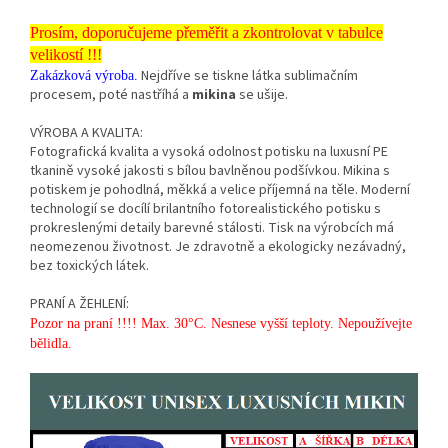
Prosím, doporučujeme přeměřit a zkontrolovat v tabulce
velikostí !!!
Nejdříve se tiskne látka sublimačním
Zakázková výroba.
procesem, poté nastříhá a
mikina
se ušije.
VÝROBA A KVALITA:
Fotografická kvalita a vysoká odolnost potisku na luxusní PE
tkanině vysoké jakosti s bílou bavlněnou podšívkou. Mikina s
potiskem je pohodlná, měkká a velice příjemná na těle. Moderní
technologií se docílí brilantního fotorealistického potisku s
prokreslenými detaily barevné stálosti. Tisk na výrobcích má
neomezenou životnost. Je zdravotně a ekologicky nezávadný,
bez toxických látek.
PRANÍ A ŽEHLENÍ:
Pozor na praní !!!! Max. 30°C. Nesnese vyšší teploty. Nepoužívejte
bělidla.