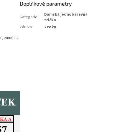
Doplňkové parametry
Dámská jednobarevná
Kategorie
:
trička
Záruka
:
2 roky
příjemné na