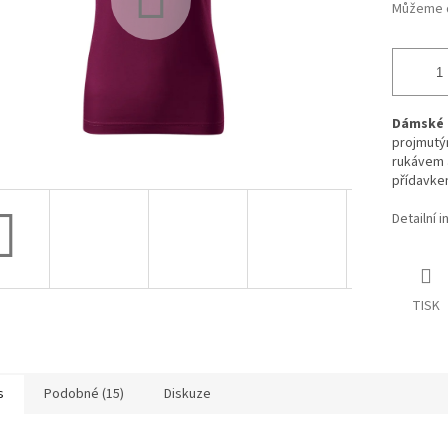
Můžeme d
Dámské 
projmutý
rukávem 
přídavke
Detailní 
TISK
s
Podobné (15)
Diskuze