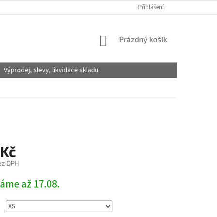
Přihlášení
NÁKUPNÍ
Prázdný košík
KOŠÍK
Výprodej, slevy, likvidace skladu
 Kč
ez DPH
láme až 17.08.