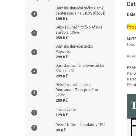
Det
Dámské sluneční tričko Černý
panter (sleva na vel.XS růžové)
DÁM
199 Kč
Pros
Dětské sluneční tričko Africká
zvířátka (USvel.)
259 Kč
MATE
těle.
Dámské sluneční tričko
Papoušci
KVALI
299 Kč
Dámské bavlněné levné tričko
PRAN
Kříž z mečů
Perte
299 Kč
Nepou
Dětské sluneční tričko
Při 
Dinosaurus T-rex predátor
(USvel.)
269 Kč
Tričko černé
129 Kč
Dětské tričko - čokoládové EU
99 Kč