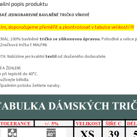
ailní popis produktu
SKÉ JEDNOBAREVNÉ BAVLNĚNÉ TRIČKO VÍNOVÉ
ím, doporučujeme přeměřit a zkontrolovat v tabulce velikostí !!!
RIÁL: 100% bavlněné
tričko se silikonovou úpravou
. Pohodlné a velice 
 Značková trička f. MALFINI.
TA: Nabízíme jen kvalitní
textil
od zkušeného dodavatele.
Í A ŽEHLENÍ:
 při teplotě do 40°C.
žívejte bělidla.
případném potisku žehlete naruby.