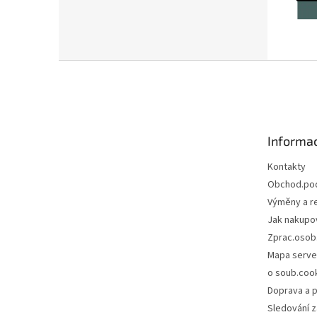
Z
á
p
a
t
Informac
í
Kontakty
Obchod.po
Výměny a r
Jak nakupo
Zprac.osob
Mapa serve
o soub.coo
Doprava a p
Sledování z