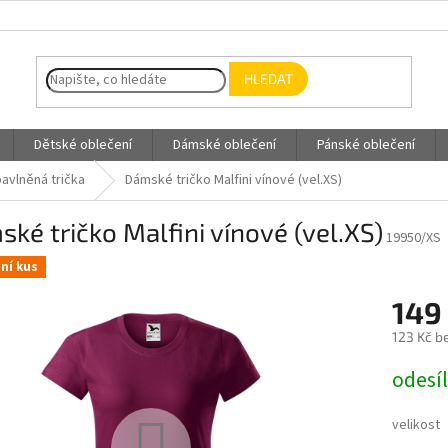
HLEDAT
Dětské oblečení
Dámské oblečení
Pánské oblečení
avlněná trička
Dámské tričko Malfini vínové (vel.XS)
ké tričko Malfini vínové (vel.XS)
19950/XS
ní kus
149
123 Kč b
Měrná
odesí
cena:
velikost