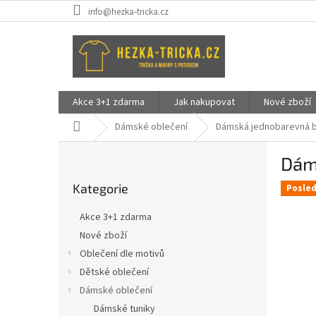
Přejít
info@hezka-tricka.cz
na
obsah
Akce 3+1 zdarma
Jak nakupovat
Nové zboží
Domů
Dámské oblečení
Dámská jednobarevná b
P
Dáms
o
Přeskočit
s
Kategorie
kategorie
Posled
t
r
Akce 3+1 zdarma
a
Nové zboží
n
Oblečení dle motivů
n
í
Dětské oblečení
p
Dámské oblečení
a
Dámské tuniky