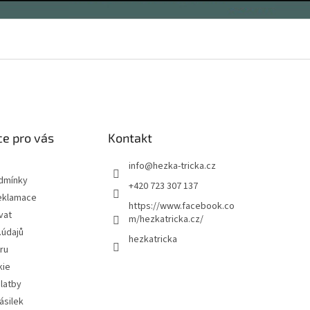
e pro vás
Kontakt
info
@
hezka-tricka.cz
dmínky
+420 723 307 137
eklamace
https://www.facebook.co
vat
m/hezkatricka.cz/
.údajů
hezkatricka
ru
kie
latby
ásilek