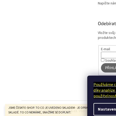
Napište ná
Odebírat
Vložte svůj
produktech
E-mail
Souhla
PŘIHL
Používáme c
díky analýze
použitelnost
JSME ČESKÝ E-SHOP. TO CO JE UVEDENO SKLADEM - JE OPRAVDU U NÁS FYZICKY N
Nastaven
Copyright 2026
hezka-tricka.cz
. Všechna práva vyhrazen
SKLADĚ. TO CO NEMÁME, SNAŽÍME SE DOPLNIT.