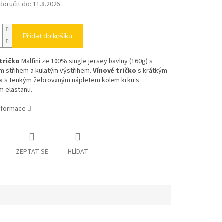
oručit do:
11.8.2026
Přidat do košíku
tričko
Malfini ze 100% single jersey bavlny (160g) s
m střihem a kulatým výstřihem.
Vínové tričko
s krátkým
a s tenkým žebrovaným nápletem kolem krku s
m elastanu.
informace
ZEPTAT SE
HLÍDAT