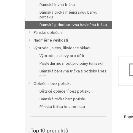
n
Dámská levná trička
e
Dámská trička měnící svou barvu
l
potisku
Dámská jednobarevná bavlněná trička
Pánské oblečení
Nadměrné velikosti
Výprodej, slevy, likvidace skladu
Výprodej a slevy pro děti
Poslední možnost pro pány (unisex)
Dámská barevná trička s potisky i bez
nich
Oblečení bez potisku
Dětské oblečení bez potisku
Dámská trička bez potisku
Pánská trička bez potisku
Popi
Top 10 produktů