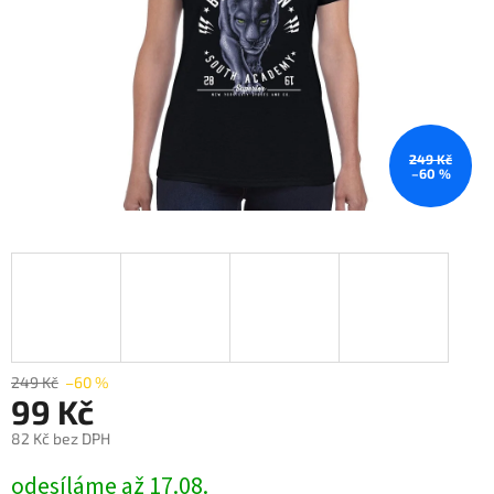
249 Kč
–60 %
249 Kč
–60 %
99 Kč
82 Kč bez DPH
Měrná
odesíláme až 17.08.
cena: