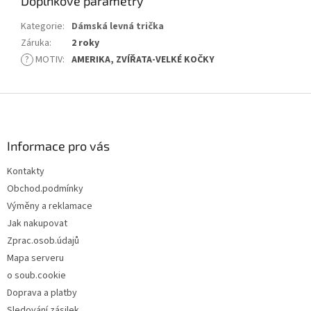
Doplňkové parametry
Kategorie
:
Dámská levná trička
Záruka
:
2 roky
?
MOTIV
:
AMERIKA, ZVÍŘATA-VELKÉ KOČKY
Z
á
p
a
Informace pro vás
t
Kontakty
í
Obchod.podmínky
Výměny a reklamace
Jak nakupovat
Zprac.osob.údajů
Mapa serveru
o soub.cookie
Doprava a platby
Sledování zásilek