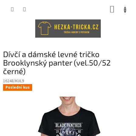
Přejít
NÁKUP
na
obsah
KOŠÍK
Dívčí a dámské levné tričko
Brooklynský panter (vel.50/52
černé)
16248/KUL9
Poslední kus