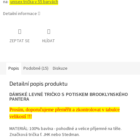
na:
unisex trička v 55 barvách
Detailní informace
ZEPTAT SE
HLÍDAT
Popis
Podobné (15)
Diskuze
Detailní popis produktu
DÁMSKÉ LEVNÉ TRIČKO S POTISKEM BROOKLYNSKÉHO
PANTERA
Prosím, doporučujeme přeměřit a zkontrolovat v tabulce
velikostí !!!
MATERIÁL: 100% bavlna - pohodlné a velice příjemné na těle.
Značková trička f. JHK nebo Stedman.