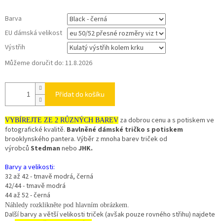
Barva
EU dámská velikost
Výstřih
Můžeme doručit do:
11.8.2026
Přidat do košíku
za dobrou cenu a s potiskem ve
VYBÍREJTE ZE 2 RŮZNÝCH BAREV
fotografické kvalitě.
Bavlněné dámské tričko s potiskem
brooklynského pantera. Výběr z mnoha barev triček od
výrobců
Stedman
nebo
JHK.
Barvy a velikosti:
32 až 42 - tmavě modrá, černá
42/44 - tmavě modrá
44 až 52 - černá
Náhledy rozklikněte pod hlavním obrázkem.
Další barvy a větší velikosti triček (avšak pouze rovného střihu) najdete