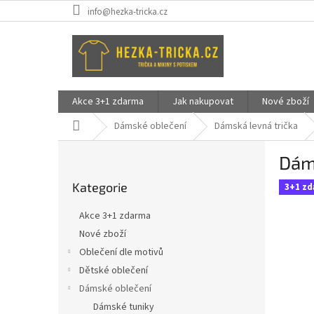
Přejít
info@hezka-tricka.cz
na
obsah
Akce 3+1 zdarma
Jak nakupovat
Nové zboží
Domů
Dámské oblečení
Dámská levná trička
P
Dáms
o
Přeskočit
s
Kategorie
kategorie
3+1 z
t
r
Akce 3+1 zdarma
a
Nové zboží
n
Oblečení dle motivů
n
í
Dětské oblečení
p
Dámské oblečení
a
Dámské tuniky