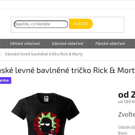
HLEDAT
Dětské oblečení
Dámské oblečení
Pánské oblečení
Dámské levné bavlněné tričko Rick & Morty
ké levné bavlněné tričko Rick & Mor
darma
od
od
189 K
Měrná
Zvolt
cena:
Odstín d
Basic