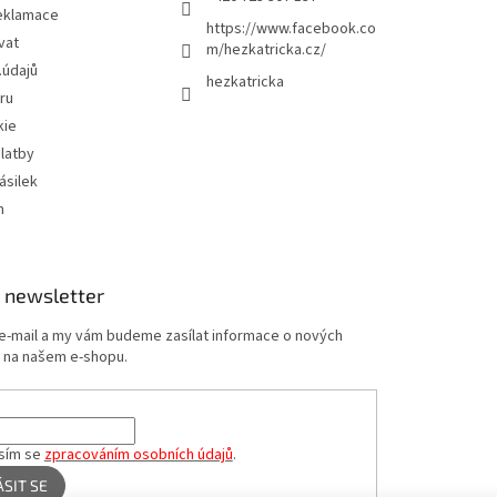
eklamace
https://www.facebook.co
vat
m/hezkatricka.cz/
.údajů
hezkatricka
ru
kie
latby
ásilek
m
 newsletter
 e-mail a my vám budeme zasílat informace o nových
 na našem e-shopu.
sím se
zpracováním osobních údajů
.
ÁSIT SE