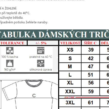
Í A ŽEHLENÍ:
 při teplotě do 40°C.
žívejte bělidla.
případném potisku žehlete naruby.