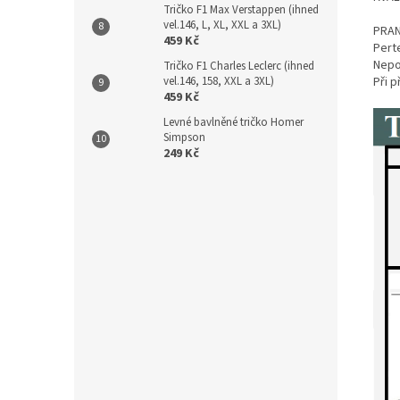
Tričko F1 Max Verstappen (ihned
vel.146, L, XL, XXL a 3XL)
PRAN
459 Kč
Perte
Nepou
Tričko F1 Charles Leclerc (ihned
vel.146, 158, XXL a 3XL)
Při 
459 Kč
Levné bavlněné tričko Homer
Simpson
249 Kč