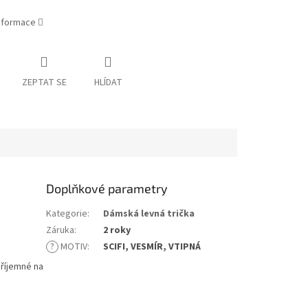
informace
ZEPTAT SE
HLÍDAT
Doplňkové parametry
Kategorie
:
Dámská levná trička
Záruka
:
2 roky
?
MOTIV
:
SCIFI, VESMÍR, VTIPNÁ
příjemné na