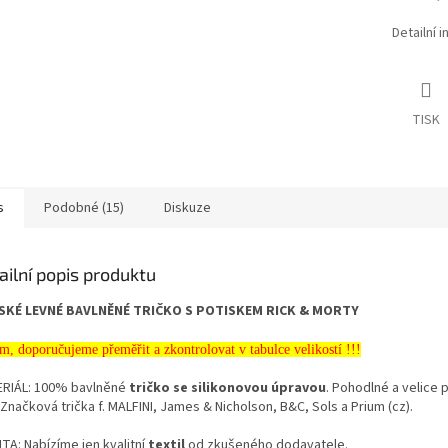
Detailní 
TISK
s
Podobné (15)
Diskuze
ailní popis produktu
KÉ LEVNÉ BAVLNĚNÉ TRIČKO S POTISKEM RICK & MORTY
m, doporučujeme přeměřit a zkontrolovat v tabulce velikostí !!!
RIÁL: 100% bavlněné
tričko se silikonovou úpravou
. Pohodlné a velice 
 Značková trička f. MALFINI, James & Nicholson, B&C, Sols a Prium (cz).
TA: Nabízíme jen kvalitní
textil
od zkušeného dodavatele.