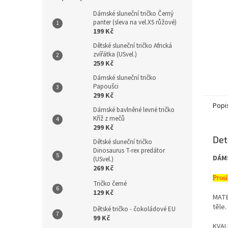
Dámské sluneční tričko Černý
panter (sleva na vel.XS růžové)
199 Kč
Dětské sluneční tričko Africká
zvířátka (USvel.)
259 Kč
Dámské sluneční tričko
Papoušci
299 Kč
Popi
Dámské bavlněné levné tričko
Kříž z mečů
299 Kč
Det
Dětské sluneční tričko
Dinosaurus T-rex predátor
DÁMS
(USvel.)
269 Kč
Prosí
Tričko černé
129 Kč
MATE
těle.
Dětské tričko - čokoládové EU
99 Kč
KVALI