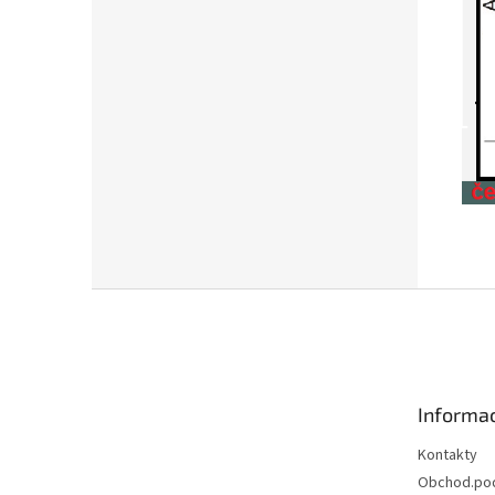
Z
á
p
a
t
Informac
í
Kontakty
Obchod.po