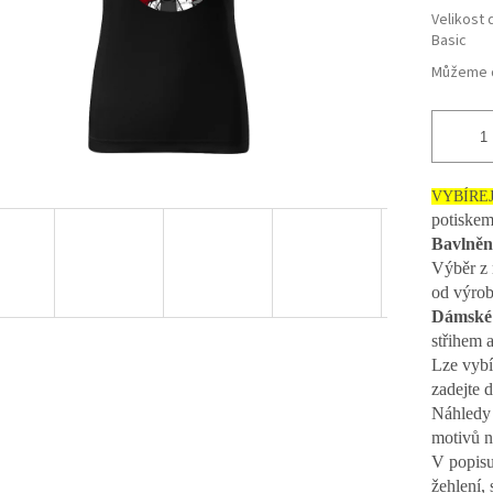
Velikost 
Basic
Můžeme d
VYBÍRE
potiske
Bavlněn
Výběr z 
od výro
Dámské 
střihem 
Lze vybí
zadejte 
Náhledy 
motivů n
V popisu
žehlení, 