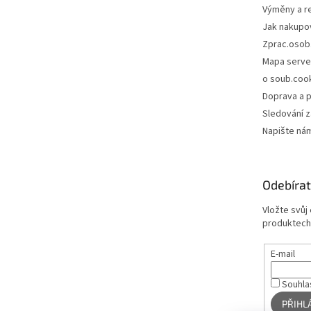
Výměny a r
Jak nakupo
Zprac.osob
Mapa serve
o soub.coo
Doprava a p
Sledování z
Napište ná
Odebírat
Vložte svůj
produktech
E-mail
Souhla
PŘIHL