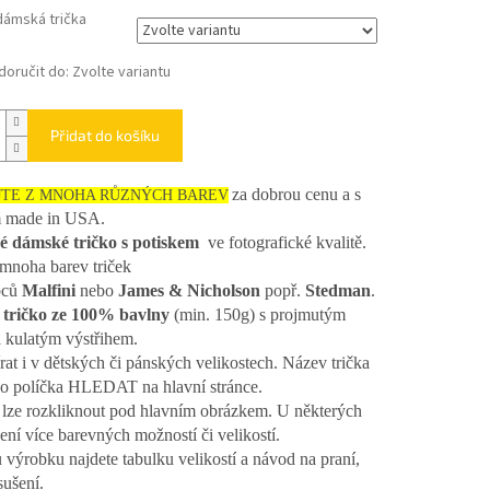
dámská trička
oručit do:
Zvolte variantu
Přidat do košíku
za dobrou cenu a s
JTE Z MNOHA RŮZNÝCH BAREV
m made in USA.
é dámské tričko s potiskem
ve fotografické kvalitě.
mnoha barev triček
bců
Malfini
nebo
James & Nicholson
popř.
Stedman
.
tričko ze 100% bavlny
(min. 150g) s projmutým
a kulatým výstřihem.
rat i v dětských či pánských velikostech. Název trička
do políčka HLEDAT na hlavní stránce.
lze rozkliknout pod hlavním obrázkem. U některých
ení více barevných možností či velikostí.
 výrobku najdete tabulku velikostí a návod na praní,
sušení.