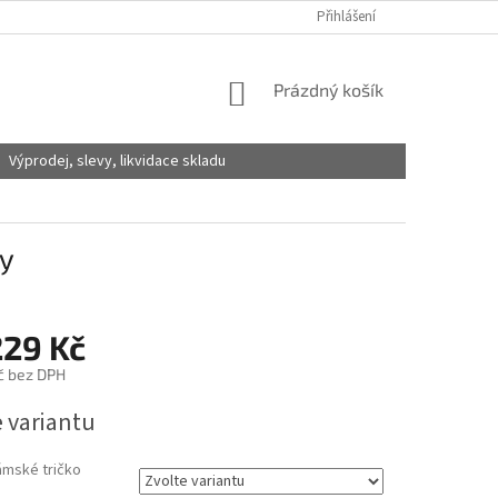
Přihlášení
NÁKUPNÍ
Prázdný košík
KOŠÍK
Výprodej, slevy, likvidace skladu
ty
229 Kč
č
bez DPH
e variantu
ámské tričko