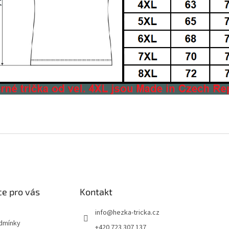
e pro vás
Kontakt
info
@
hezka-tricka.cz
dmínky
+420 723 307 137