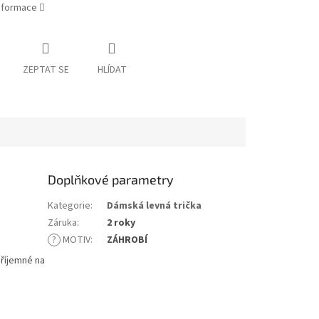
informace
ZEPTAT SE
HLÍDAT
Doplňkové parametry
Kategorie
:
Dámská levná trička
Záruka
:
2 roky
?
MOTIV
:
ZÁHROBÍ
příjemné na