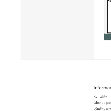
Z
á
p
a
t
Informac
í
Kontakty
Obchod.po
Výměny a r