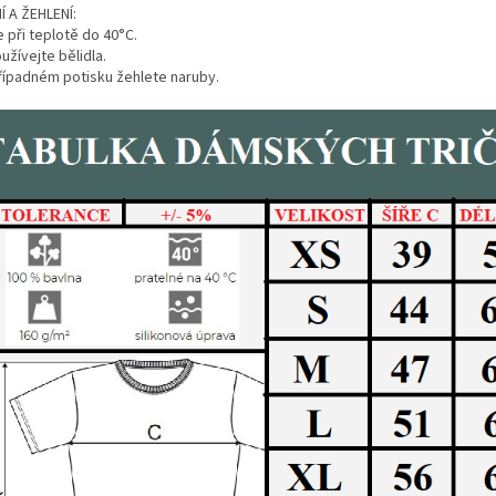
Í A ŽEHLENÍ:
 při teplotě do 40°C.
žívejte bělidla.
případném potisku žehlete naruby.