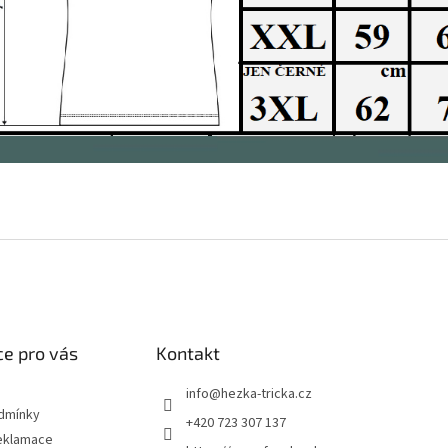
e pro vás
Kontakt
info
@
hezka-tricka.cz
dmínky
+420 723 307 137
eklamace