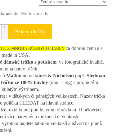
oručit do:
Zvolte variantu
Přidat do košíku
za dobrou cenu a s
JTE Z MNOHA RŮZNÝCH BAREV
m made in USA.
é dámské tričko s potiskem
ve fotografické kvalitě.
mnoha barev triček
bců
Malfini
nebo
James & Nicholson
popř.
Stedman
.
tričko ze 100% bavlny
(min. 150g) s projmutým
a kulatým výstřihem.
rat i v dětských či pánských velikostech. Název trička
do políčka HLEDAT na hlavní stránce.
lze rozkliknout pod hlavním obrázkem. U některých
ení více barevných možností či velikostí.
 výrobku najdete tabulku velikostí a návod na praní,
sušení.