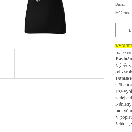
Basic
Můžeme d
VYBÍRE
potiske
Bavlněn
Výběr z 
od výro
Dámské 
střihem 
Lze vybí
zadejte 
Náhledy 
motivů n
V popisu
žehlení, 