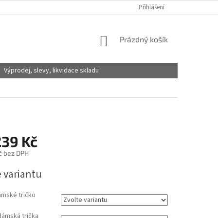
Přihlášení
NÁKUPNÍ
Prázdný košík
KOŠÍK
Výprodej, slevy, likvidace skladu
239 Kč
č
bez DPH
e variantu
ámské tričko
dámská trička