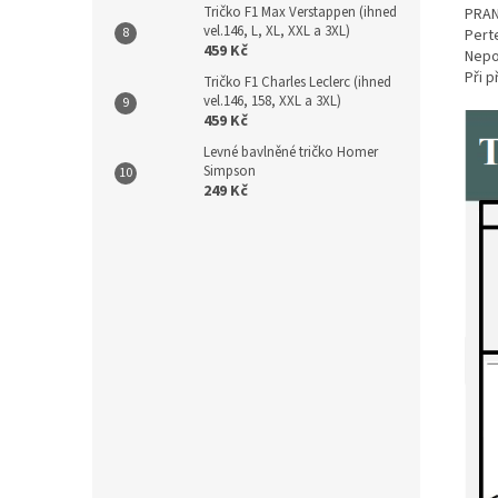
Tričko F1 Max Verstappen (ihned
PRAN
vel.146, L, XL, XXL a 3XL)
Perte
459 Kč
Nepou
Při 
Tričko F1 Charles Leclerc (ihned
vel.146, 158, XXL a 3XL)
459 Kč
Levné bavlněné tričko Homer
Simpson
249 Kč