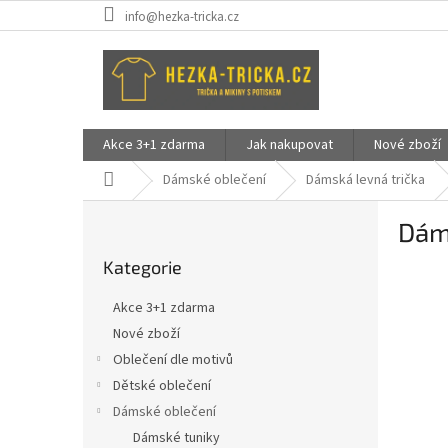
Přejít
info@hezka-tricka.cz
na
obsah
Akce 3+1 zdarma
Jak nakupovat
Nové zboží
Domů
Dámské oblečení
Dámská levná trička
P
Dáms
o
Přeskočit
s
Kategorie
kategorie
t
r
Akce 3+1 zdarma
a
Nové zboží
n
Oblečení dle motivů
n
í
Dětské oblečení
p
Dámské oblečení
a
Dámské tuniky