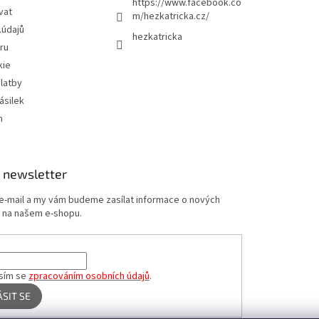
https://www.facebook.co
vat
m/hezkatricka.cz/
.údajů
hezkatricka
ru
kie
latby
ásilek
m
 newsletter
 e-mail a my vám budeme zasílat informace o nových
 na našem e-shopu.
sím se
zpracováním osobních údajů
.
ÁSIT SE