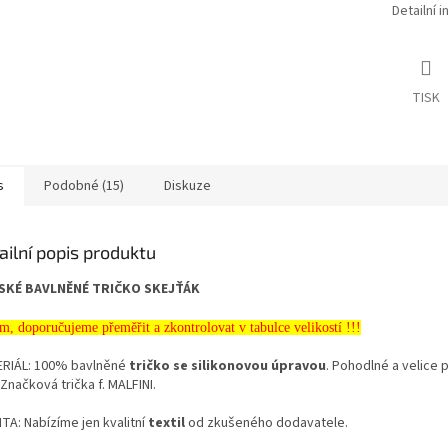
Detailní 
TISK
s
Podobné (15)
Diskuze
ailní popis produktu
SKÉ BAVLNĚNÉ TRIČKO SKEJŤÁK
m, doporučujeme přeměřit a zkontrolovat v tabulce velikostí !!!
RIÁL: 100% bavlněné
tričko se silikonovou úpravou
. Pohodlné a velice 
 Značková trička f. MALFINI.
TA: Nabízíme jen kvalitní
textil
od zkušeného dodavatele.