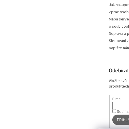
Jak nakupo
Zprac.osob
Mapa serve
o soub.coo
Doprava a p
Sledování z
Napište ná
Odebírat
Vložte svůj
produktech
E-mail
Souhla
PŘIHL