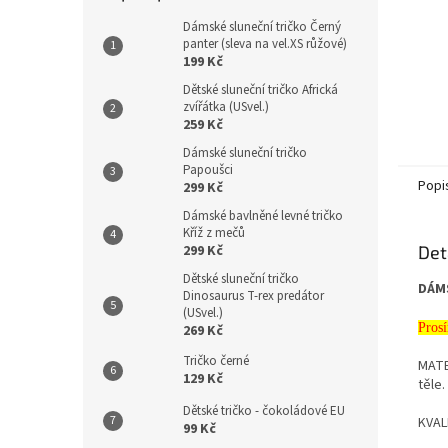
Dámské sluneční tričko Černý
panter (sleva na vel.XS růžové)
199 Kč
Dětské sluneční tričko Africká
zvířátka (USvel.)
259 Kč
Dámské sluneční tričko
Papoušci
Popi
299 Kč
Dámské bavlněné levné tričko
Kříž z mečů
299 Kč
Det
Dětské sluneční tričko
DÁM
Dinosaurus T-rex predátor
(USvel.)
Prosí
269 Kč
Tričko černé
MATE
129 Kč
těle.
Dětské tričko - čokoládové EU
KVALI
99 Kč