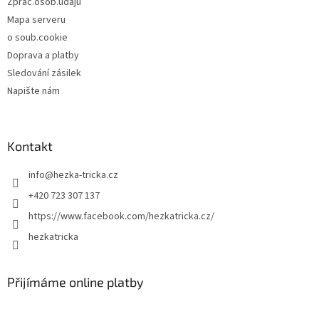
Zprac.osob.údajů
Mapa serveru
o soub.cookie
Doprava a platby
Sledování zásilek
Napište nám
Kontakt
info
@
hezka-tricka.cz
+420 723 307 137
https://www.facebook.com/hezkatricka.cz/
hezkatricka
Přijímáme online platby