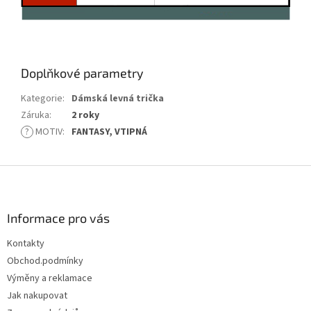
Doplňkové parametry
Kategorie
:
Dámská levná trička
Záruka
:
2 roky
?
MOTIV
:
FANTASY, VTIPNÁ
Z
á
p
a
Informace pro vás
t
Kontakty
í
Obchod.podmínky
Výměny a reklamace
Jak nakupovat