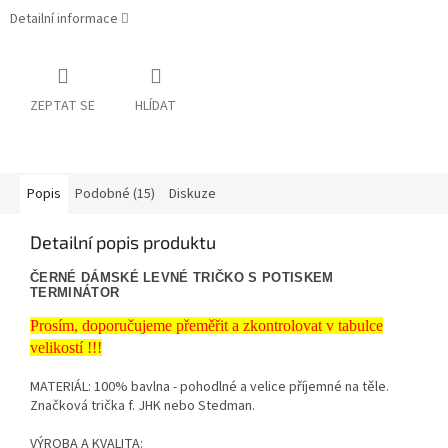
Detailní informace
ZEPTAT SE
HLÍDAT
Popis
Podobné (15)
Diskuze
Detailní popis produktu
ČERNÉ DÁMSKÉ LEVNÉ TRIČKO S POTISKEM
TERMINÁTOR
Prosím, doporučujeme přeměřit a zkontrolovat v tabulce
velikostí !!!
MATERIÁL: 100% bavlna - pohodlné a velice příjemné na těle.
Značková trička f. JHK nebo Stedman.
VÝROBA A KVALITA: