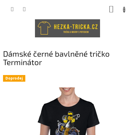
Přejít
NÁKUP
na
obsah
KOŠÍK
Dámské černé bavlněné tričko
Terminátor
Doprodej