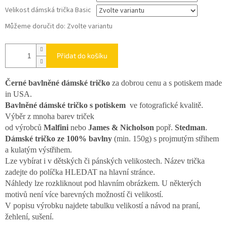
Velikost dámská trička Basic
Můžeme doručit do:
Zvolte variantu
Přidat do košíku
Černé bavlněné dámské tričko
za dobrou cenu a s potiskem made
in USA.
Bavlněné dámské tričko s potiskem
ve fotografické kvalitě.
Výběr z mnoha barev triček
od výrobců
Malfini
nebo
James & Nicholson
popř.
Stedman
.
Dámské tričko ze 100% bavlny
(min. 150g) s projmutým střihem
a kulatým výstřihem.
Lze vybírat i v dětských či pánských velikostech. Název trička
zadejte do políčka HLEDAT na hlavní stránce.
Náhledy lze rozkliknout pod hlavním obrázkem. U některých
motivů není více barevných možností či velikostí.
V popisu výrobku najdete tabulku velikostí a návod na praní,
žehlení, sušení.