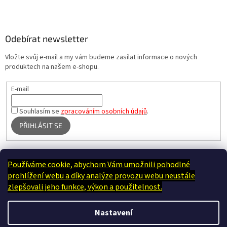
Odebírat newsletter
Vložte svůj e-mail a my vám budeme zasílat informace o nových
produktech na našem e-shopu.
E-mail
Souhlasím se
zpracováním osobních údajů
.
PŘIHLÁSIT SE
Používáme cookie, abychom Vám umožnili pohodlné
Terapie Kamínek - Dotek, který utiší tělo i duši
prohlížení webu a díky analýze provozu webu neustále
zlepšovali jeho funkce, výkon a použitelnost.
Nastavení
Vytvořil Shoptet