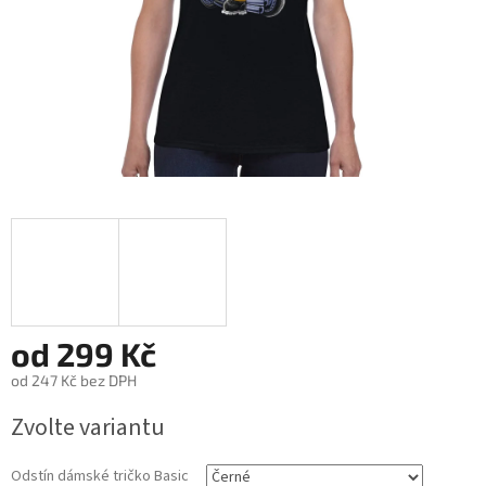
od
299 Kč
od
247 Kč
bez DPH
Měrná
Zvolte variantu
cena:
Odstín dámské tričko Basic