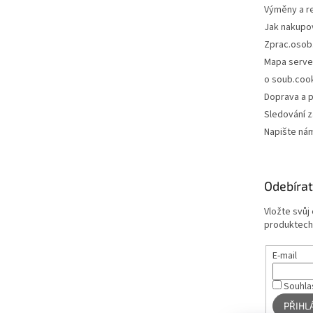
Výměny a r
Jak nakupo
Zprac.osob
Mapa serve
o soub.coo
Doprava a p
Sledování z
Napište ná
Odebírat
Vložte svůj
produktech
E-mail
Souhla
PŘIHL