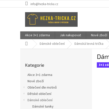
Přejít
info@hezka-tricka.cz
na
obsah
Akce 3+1 zdarma
Jak nakupovat
Nové zboží
Domů
Dámské oblečení
Dámská levná trička
P
Dám
o
Přeskočit
s
Kategorie
kategorie
3+1 z
t
r
Akce 3+1 zdarma
a
Nové zboží
n
Oblečení dle motivů
n
í
Dětské oblečení
p
Dámské oblečení
a
Dámské tuniky