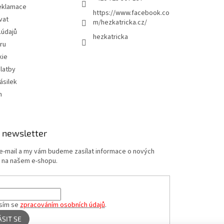
eklamace
https://www.facebook.co
vat
m/hezkatricka.cz/
.údajů
hezkatricka
ru
kie
latby
ásilek
m
 newsletter
 e-mail a my vám budeme zasílat informace o nových
 na našem e-shopu.
sím se
zpracováním osobních údajů
.
ÁSIT SE