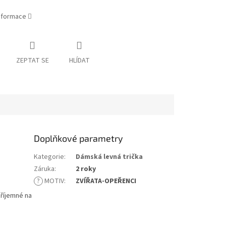
informace
ZEPTAT SE
HLÍDAT
Doplňkové parametry
Kategorie
:
Dámská levná trička
Záruka
:
2 roky
?
MOTIV
:
ZVÍŘATA-OPEŘENCI
příjemné na