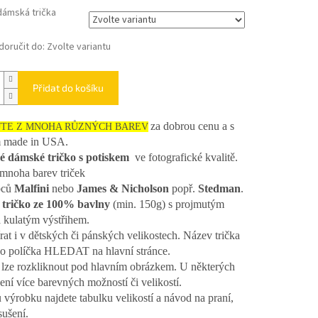
dámská trička
oručit do:
Zvolte variantu
Přidat do košíku
za dobrou cenu a s
JTE Z MNOHA RŮZNÝCH BAREV
m made in USA.
é dámské tričko s potiskem
ve fotografické kvalitě.
mnoha barev triček
bců
Malfini
nebo
James & Nicholson
popř.
Stedman
.
tričko ze 100% bavlny
(min. 150g) s projmutým
a kulatým výstřihem.
rat i v dětských či pánských velikostech. Název trička
do políčka HLEDAT na hlavní stránce.
lze rozkliknout pod hlavním obrázkem. U některých
ení více barevných možností či velikostí.
 výrobku najdete tabulku velikostí a návod na praní,
sušení.