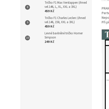
Tričko F1 Max Verstappen (ihned
vel.146, L, XL, XXL a 3XL)
PRAN
459 Kč
Perte
Nepou
Tričko F1 Charles Leclerc (ihned
vel.146, 158, XXL a 3XL)
Při 
459 Kč
Levné bavlněné tričko Homer
Simpson
249 Kč