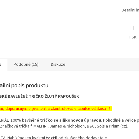
Detailní 
TISK
s
Podobné (15)
Diskuze
ailní popis produktu
SKÉ BAVLNĚNÉ TRIČKO ŽLUTÝ PAPOUŠEK
m, doporučujeme přeměřit a zkontrolovat v tabulce velikostí !!!
RIÁL: 100% bavlněné
tričko se silikonovou úpravou
. Pohodlné a velice 
 Značková trička f. MALFINI, James & Nicholson, B&C, Sols a Prium (cz).
TA: Nabízíme jen kvalitní
textil
od zkušeného dodavatele.