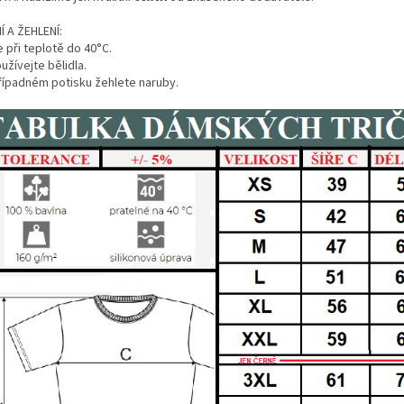
Í A ŽEHLENÍ:
 při teplotě do 40°C.
žívejte bělidla.
případném potisku žehlete naruby.