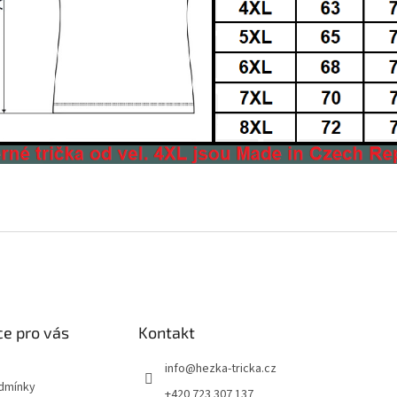
e pro vás
Kontakt
info
@
hezka-tricka.cz
dmínky
+420 723 307 137