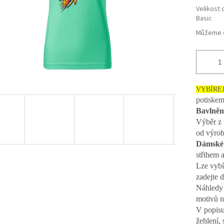
Velikost 
Basic
Můžeme d
VYBÍRE
potiske
Bavlněn
Výběr z 
od výro
Dámské 
střihem 
Lze vybí
zadejte 
Náhledy 
motivů n
V popisu
žehlení, 