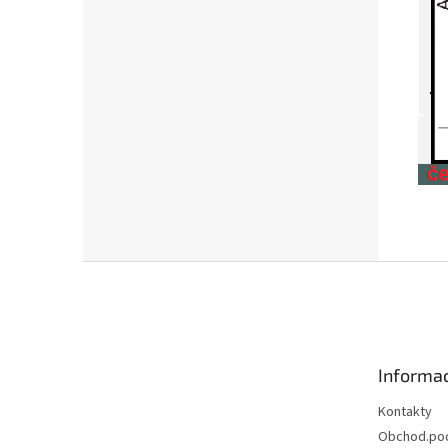
Z
á
p
a
t
Informac
í
Kontakty
Obchod.po