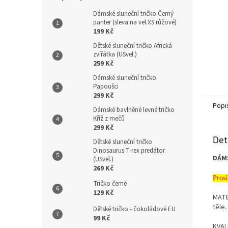
Dámské sluneční tričko Černý
panter (sleva na vel.XS růžové)
199 Kč
Dětské sluneční tričko Africká
zvířátka (USvel.)
259 Kč
Dámské sluneční tričko
Papoušci
299 Kč
Popi
Dámské bavlněné levné tričko
Kříž z mečů
299 Kč
Det
Dětské sluneční tričko
Dinosaurus T-rex predátor
DÁM
(USvel.)
269 Kč
Prosí
Tričko černé
129 Kč
MATE
těle.
Dětské tričko - čokoládové EU
99 Kč
KVALI