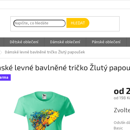
HLEDAT
Dětské oblečení
Dámské oblečení
Pánské oblečení
Dámské levné bavlněné tričko Žlutý papoušek
ské levné bavlněné tričko Žlutý papo
darma
od
od
198 K
Měrná
Zvolt
cena:
Odstín d
Basic