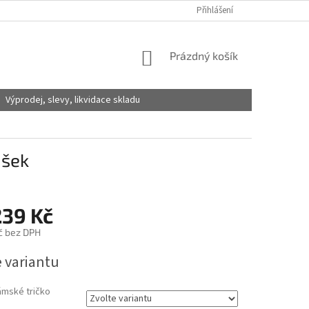
Přihlášení
NÁKUPNÍ
Prázdný košík
KOŠÍK
Výprodej, slevy, likvidace skladu
ušek
239 Kč
č
bez DPH
e variantu
ámské tričko