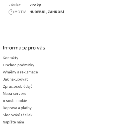
Záruka
:
2 roky
?
MOTIV
:
HUDEBNÍ, ZÁHROBÍ
Z
á
p
a
Informace pro vás
t
Kontakty
í
Obchod.podmínky
Výměny a reklamace
Jak nakupovat
Zprac.osob.údajů
Mapa serveru
o soub.cookie
Doprava a platby
Sledování zásilek
Napište nám