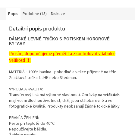
Popis
Podobné (15)
Diskuze
Detailní popis produktu
DÁMSKÉ LEVNÉ TRIČKO S POTISKEM HOROROVÉ
KYTARY
Prosím, doporučujeme přeměřit a zkontrolovat v tabulce
velikostí !!!
MATERIÁL: 100% bavlna - pohodlné a velice příjemné na těle.
Značková trička f. JHK nebo Stedman.
VÝROBA A KVALITA:
Transferový tisk má výborné vlastnosti. Obrázky na
tričkách
mají velmi dlouhou životnost, drží, jsou stálobarevné a ve
fotografické kvalitě. Produkty neobsahují žádné toxické látky.
PRANÍ A ŽEHLENÍ:
Perte při teplotě do 40°C.
Nepoužívejte bělidla.