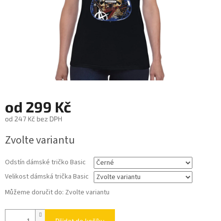
od
299 Kč
od
247 Kč
bez DPH
Měrná
Zvolte variantu
cena:
Odstín dámské tričko Basic
Velikost dámská trička Basic
Můžeme doručit do:
Zvolte variantu
Přidat do košíku