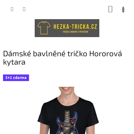
Přejít
NÁKUP
na
obsah
KOŠÍK
Dámské bavlněné tričko Hororová
kytara
3+1 zdarma