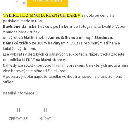
za dobrou cenu a s
VYBÍREJTE Z MNOHA RŮZNÝCH BAREV
potiskem made in USA.
Bavlněné dámské tričko s potiskem
ve fotografické kvalitě. Výběr
z mnoha barev triček
od výrobců
Malfini
nebo
James & Nicholson
popř.
Stedman
.
Dámské tričko ze 100% bavlny
(min. 150g) s projmutým střihem a
kulatým výstřihem.
Lze vybírat i v dětských či pánských velikostech. Název trička zadejte
do políčka HLEDAT na hlavní stránce.
Náhledy lze rozkliknout pod hlavním obrázkem. U některých motivů není
více barevných možností či velikostí.
V popisu výrobku najdete tabulku velikostí a návod na praní, žehlení,
sušení.
Detailní informace
ZEPTAT SE
HLÍDAT