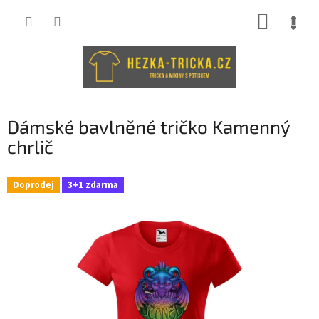
Přejít
NÁKUP
na
obsah
KOŠÍK
Dámské bavlněné tričko Kamenný
chrlič
Doprodej
3+1 zdarma