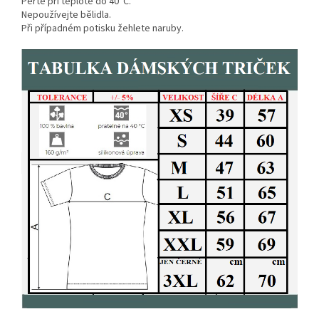
Perte při teplotě do 40°C.
Nepoužívejte bělidla.
Při případném potisku žehlete naruby.