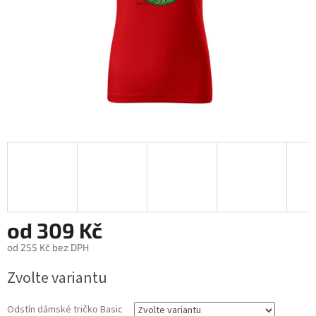
od
309 Kč
od
255 Kč
bez DPH
Měrná
Zvolte variantu
cena:
Odstín dámské tričko Basic