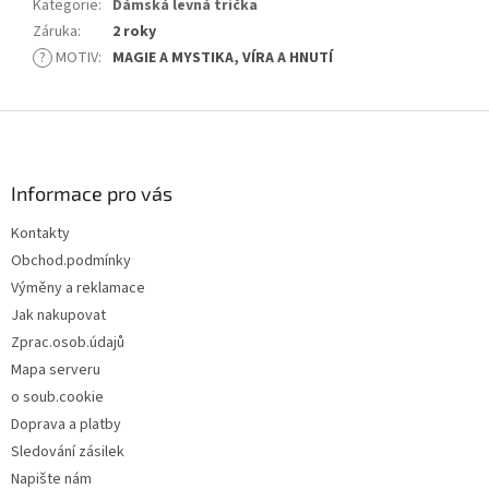
Kategorie
:
Dámská levná trička
Záruka
:
2 roky
?
MOTIV
:
MAGIE A MYSTIKA, VÍRA A HNUTÍ
Z
á
p
a
Informace pro vás
t
Kontakty
í
Obchod.podmínky
Výměny a reklamace
Jak nakupovat
Zprac.osob.údajů
Mapa serveru
o soub.cookie
Doprava a platby
Sledování zásilek
Napište nám