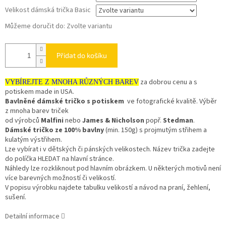
Velikost dámská trička Basic
Můžeme doručit do:
Zvolte variantu
Přidat do košíku
za dobrou cenu a s
VYBÍREJTE Z MNOHA RŮZNÝCH BAREV
potiskem made in USA.
Bavlněné dámské tričko s potiskem
ve fotografické kvalitě. Výběr
z mnoha barev triček
od výrobců
Malfini
nebo
James & Nicholson
popř.
Stedman
.
Dámské tričko ze 100% bavlny
(min. 150g) s projmutým střihem a
kulatým výstřihem.
Lze vybírat i v dětských či pánských velikostech. Název trička zadejte
do políčka HLEDAT na hlavní stránce.
Náhledy lze rozkliknout pod hlavním obrázkem. U některých motivů není
více barevných možností či velikostí.
V popisu výrobku najdete tabulku velikostí a návod na praní, žehlení,
sušení.
Detailní informace