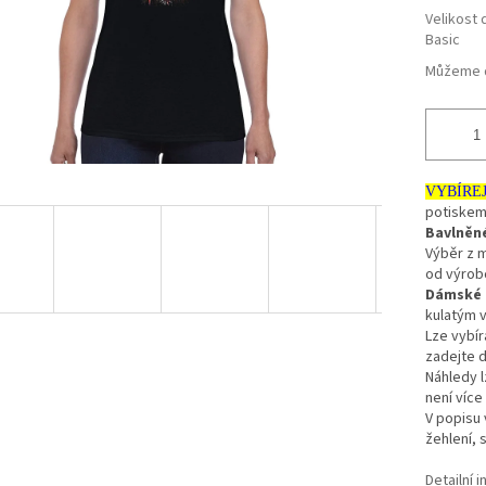
Velikost 
Basic
Můžeme d
VYBÍRE
potiskem
Bavlněn
Výběr z 
od výro
Dámské t
kulatým v
Lze vybír
zadejte d
Náhledy l
není více
V popisu 
žehlení, 
Detailní 