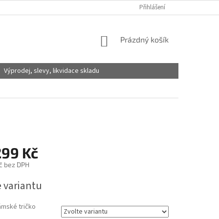
Přihlášení
NÁKUPNÍ
Prázdný košík
KOŠÍK
Výprodej, slevy, likvidace skladu
299 Kč
č
bez DPH
e variantu
ámské tričko