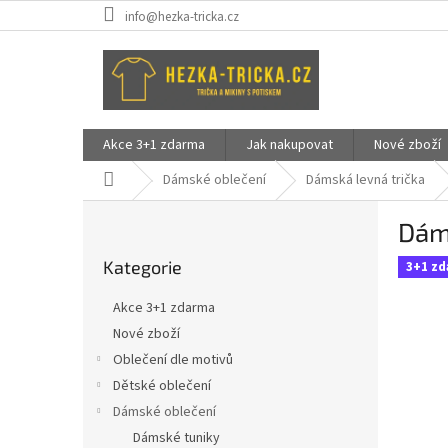
Přejít
info@hezka-tricka.cz
na
obsah
Akce 3+1 zdarma
Jak nakupovat
Nové zboží
Domů
Dámské oblečení
Dámská levná trička
P
Dáms
o
Přeskočit
s
Kategorie
kategorie
3+1 z
t
r
Akce 3+1 zdarma
a
Nové zboží
n
Oblečení dle motivů
n
í
Dětské oblečení
p
Dámské oblečení
a
Dámské tuniky