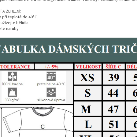
Í A ŽEHLENÍ:
 při teplotě do 40°C.
žívejte bělidla.
ete naruby.