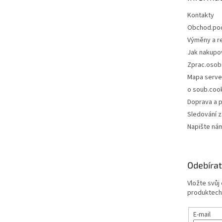
í
Kontakty
Obchod.po
Výměny a r
Jak nakupo
Zprac.osob
Mapa serve
o soub.coo
Doprava a p
Sledování z
Napište ná
Odebírat
Vložte svůj
produktech
E-mail