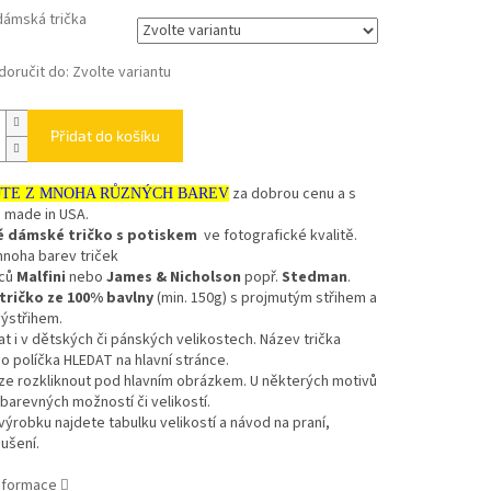
dámská trička
oručit do:
Zvolte variantu
Přidat do košíku
za dobrou cenu a s
JTE Z MNOHA RŮZNÝCH BAREV
 made in USA.
é dámské tričko s potiskem
ve fotografické kvalitě.
mnoha barev triček
bců
Malfini
nebo
James & Nicholson
popř.
Stedman
.
ričko ze 100% bavlny
(min. 150g) s projmutým střihem a
ýstřihem.
at i v dětských či pánských velikostech. Název trička
o políčka HLEDAT na hlavní stránce.
ze rozkliknout pod hlavním obrázkem. U některých motivů
 barevných možností či velikostí.
výrobku najdete tabulku velikostí a návod na praní,
sušení.
informace