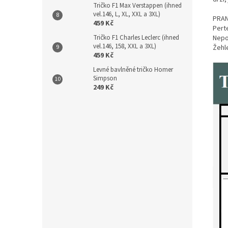
Tričko F1 Max Verstappen (ihned
vel.146, L, XL, XXL a 3XL)
PRAN
459 Kč
Perte
Tričko F1 Charles Leclerc (ihned
Nepou
vel.146, 158, XXL a 3XL)
Žehl
459 Kč
Levné bavlněné tričko Homer
Simpson
249 Kč