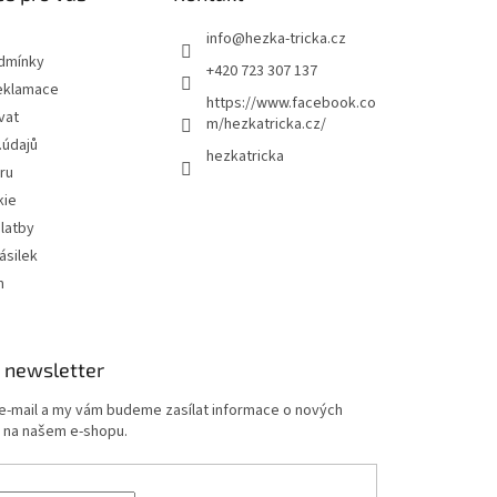
info
@
hezka-tricka.cz
dmínky
+420 723 307 137
eklamace
https://www.facebook.co
vat
m/hezkatricka.cz/
.údajů
hezkatricka
ru
kie
latby
ásilek
m
 newsletter
 e-mail a my vám budeme zasílat informace o nových
 na našem e-shopu.