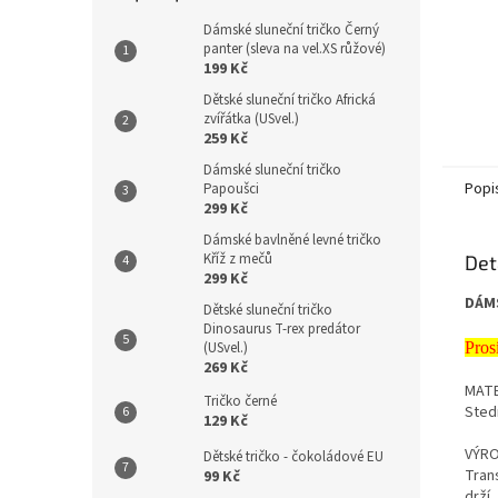
Dámské sluneční tričko Černý
panter (sleva na vel.XS růžové)
199 Kč
Dětské sluneční tričko Africká
zvířátka (USvel.)
259 Kč
Dámské sluneční tričko
Popi
Papoušci
299 Kč
Dámské bavlněné levné tričko
Kříž z mečů
Det
299 Kč
DÁMS
Dětské sluneční tričko
Dinosaurus T-rex predátor
(USvel.)
Pros
269 Kč
MATE
Tričko černé
Sted
129 Kč
VÝRO
Dětské tričko - čokoládové EU
Tran
99 Kč
drží,