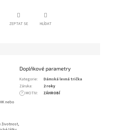
ZEPTAT SE
HLÍDAT
Doplňkové parametry
Kategorie
:
Dámská levná trička
Záruka
:
2 roky
?
MOTIV
:
ZÁHROBÍ
 JHK nebo
 životnost,
ické látky.