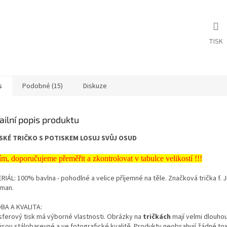
TISK
s
Podobné (15)
Diskuze
ailní popis produktu
KÉ TRIČKO S POTISKEM LOSUJ SVŮJ OSUD
ím, doporučujeme přeměřit a zkontrolovat v tabulce velikostí !!!
RIÁL: 100% bavlna - pohodlné a velice příjemné na těle. Značková trička f.
man.
BA A KVALITA:
sferový tisk má výborné vlastnosti. Obrázky na
tričkách
mají velmi dlouhou
 jsou stálobarevné a ve fotografické kvalitě. Produkty neobsahují žádné tox