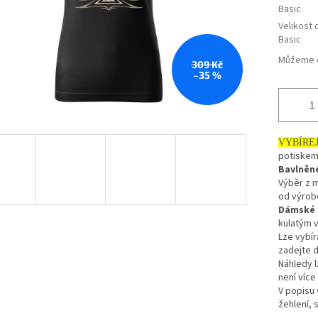
Basic
Velikost 
Basic
Můžeme d
309 Kč
–35 %
VYBÍRE
potiskem
Bavlněn
Výběr z 
od výro
Dámské t
kulatým v
Lze vybír
zadejte d
Náhledy l
není více
V popisu 
žehlení, 