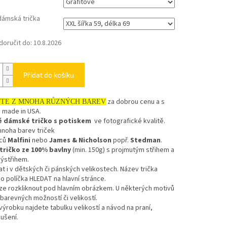
dámská trička
oručit do:
10.8.2026
Přidat do košíku
za dobrou cenu a s
JTE Z MNOHA RŮZNÝCH BAREV
 made in USA.
é dámské tričko s potiskem
ve fotografické kvalitě.
mnoha barev triček
bců
Malfini
nebo
James & Nicholson
popř.
Stedman
.
ričko ze 100% bavlny
(min. 150g) s projmutým střihem a
ýstřihem.
at i v dětských či pánských velikostech. Název trička
o políčka HLEDAT na hlavní stránce.
ze rozkliknout pod hlavním obrázkem. U některých motivů
 barevných možností či velikostí.
výrobku najdete tabulku velikostí a návod na praní,
sušení.