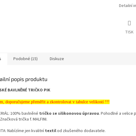
Detailní 
TISK
s
Podobné (15)
Diskuze
ailní popis produktu
SKÉ BAVLNĚNÉ TRIČKO PIK
m, doporučujeme přeměřit a zkontrolovat v tabulce velikostí !!!
RIÁL: 100% bavlněné
tričko se silikonovou úpravou
. Pohodlné a velice 
 Značková trička f. MALFINI.
TA: Nabízíme jen kvalitní
textil
od zkušeného dodavatele.