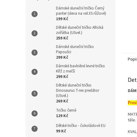
Dámské sluneční tričko Černý
panter (sleva na vel.XS růžové)
199 Kč
Dětské sluneční tričko Africká
zvířátka (USvel.)
259 Kč
Dámské sluneční tričko
Papoušci
299 Kč
Popi
Dámské bavlněné levné tričko
Kříž z mečů
299 Kč
Det
Dětské sluneční tričko
Dinosaurus T-rex predátor
DÁM
(USvel.)
269 Kč
Prosí
Tričko černé
MATE
129 Kč
těle.
Dětské tričko - čokoládové EU
99 Kč
KVALI