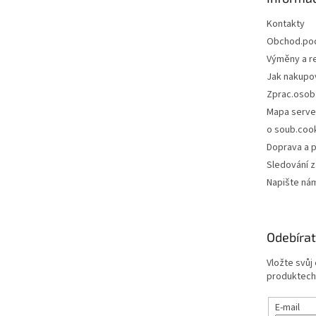
í
Kontakty
Obchod.po
Výměny a r
Jak nakupo
Zprac.osob
Mapa serve
o soub.coo
Doprava a p
Sledování z
Napište ná
Odebírat
Vložte svůj
produktech
E-mail