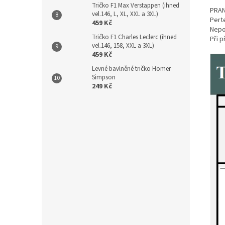
Tričko F1 Max Verstappen (ihned
PRAN
vel.146, L, XL, XXL a 3XL)
Perte
459 Kč
Nepou
Tričko F1 Charles Leclerc (ihned
Při 
vel.146, 158, XXL a 3XL)
459 Kč
Levné bavlněné tričko Homer
Simpson
249 Kč