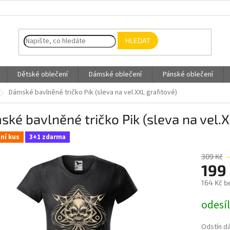
HLEDAT
Dětské oblečení
Dámské oblečení
Pánské oblečení
Dámské bavlněné tričko Pik (sleva na vel.XXL grafitové)
ké bavlněné tričko Pik (sleva na vel.X
ní kus
3+1 zdarma
309 Kč
–
199
164 Kč b
Měrná
odesí
cena:
Odstín d