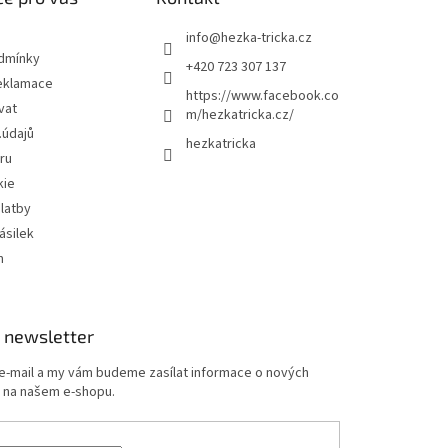
info
@
hezka-tricka.cz
dmínky
+420 723 307 137
eklamace
https://www.facebook.co
vat
m/hezkatricka.cz/
.údajů
hezkatricka
ru
kie
latby
ásilek
m
 newsletter
 e-mail a my vám budeme zasílat informace o nových
 na našem e-shopu.