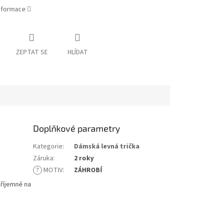
informace
ZEPTAT SE
HLÍDAT
Doplňkové parametry
Kategorie
:
Dámská levná trička
Záruka
:
2 roky
?
MOTIV
:
ZÁHROBÍ
příjemné na