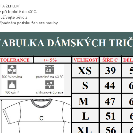
Í A ŽEHLENÍ:
 při teplotě do 40°C.
žívejte bělidla.
případném potisku žehlete naruby.