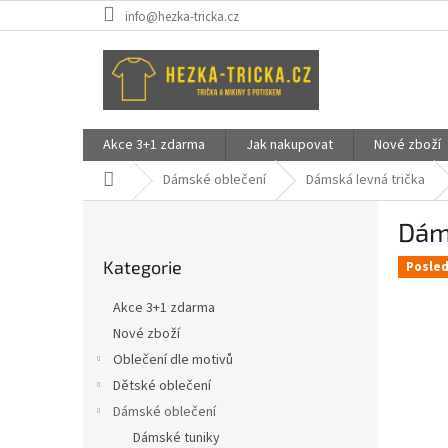
Přejít
info@hezka-tricka.cz
na
obsah
Akce 3+1 zdarma
Jak nakupovat
Nové zboží
Domů
Dámské oblečení
Dámská levná trička
P
Dáms
o
Přeskočit
s
Kategorie
kategorie
Posled
t
r
Akce 3+1 zdarma
a
Nové zboží
n
Oblečení dle motivů
n
í
Dětské oblečení
p
Dámské oblečení
a
Dámské tuniky