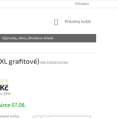
Přihlášení
NÁKUPNÍ
Prázdný košík
KOŠÍK
Výprodej, slevy, likvidace skladu
XL grafitové)
000-22830/LIG/XXL
35 %
 Kč
ez DPH
láme 07.08.
ámské tričko