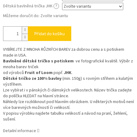
Dětská bavlněná trička JHK
?
Můžeme doručit do:
Zvolte variantu
Přidat do košíku
VYBÍREJTE Z MNOHA RŮZNÝCH BAREV
za dobrou cenu a s potiskem
made in USA.
Bavlněné dětské tričko s potiskem
ve fotografické kvalitě. Výběr z
mnoha barev triček
od výrobců
Fruit of Loom
popř.
JHK
.
Dětské tričko ze 100% bavlny
(min. 150g) s rovným střihem a kulatým
výstřihem.
Lze vybírat i v pánských či dámských velikostech. Název trička zadejte
do políčka HLEDAT na hlavní stránce.
Náhledy lze rozkliknout pod hlavním obrázkem. U některých motivů není
více barevných možností či velikostí.
V popisu výrobku najdete tabulku velikostí a návod na praní, žehlení,
sušení.
Detailní informace