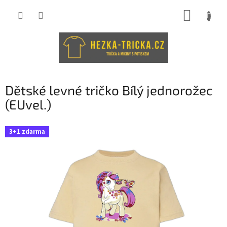
Přejít
NÁKUP
na
obsah
KOŠÍK
Dětské levné tričko Bílý jednorožec
(EUvel.)
3+1 zdarma