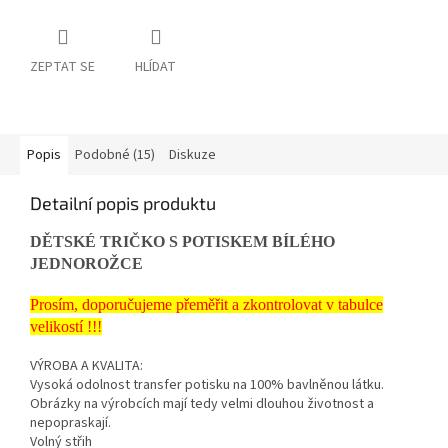
ZEPTAT SE
HLÍDAT
Popis
Podobné (15)
Diskuze
Detailní popis produktu
DĚTSKÉ TRIČKO S POTISKEM BÍLÉHO
JEDNOROŽCE
Prosím, doporučujeme přeměřit a zkontrolovat v tabulce
velikostí !!!
VÝROBA A KVALITA:
Vysoká odolnost transfer potisku na 100% bavlněnou látku.
Obrázky na výrobcích mají tedy velmi dlouhou životnost a
nepopraskají.
Volný střih