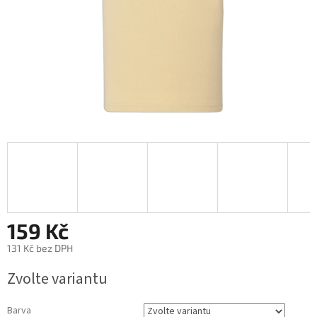
159 Kč
131 Kč bez DPH
Měrná
Zvolte variantu
cena:
Barva