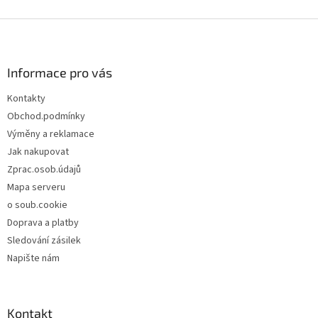
Z
á
p
a
Informace pro vás
t
Kontakty
í
Obchod.podmínky
Výměny a reklamace
Jak nakupovat
Zprac.osob.údajů
Mapa serveru
o soub.cookie
Doprava a platby
Sledování zásilek
Napište nám
Kontakt