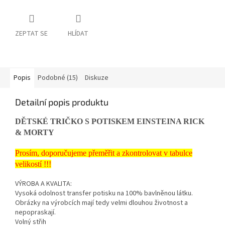
ZEPTAT SE
HLÍDAT
Popis
Podobné (15)
Diskuze
Detailní popis produktu
DĚTSKÉ TRIČKO S POTISKEM EINSTEINA RICK
& MORTY
Prosím, doporučujeme přeměřit a zkontrolovat v tabulce
velikostí !!!
VÝROBA A KVALITA:
Vysoká odolnost transfer potisku na 100% bavlněnou látku.
Obrázky na výrobcích mají tedy velmi dlouhou životnost a
nepopraskají.
Volný střih