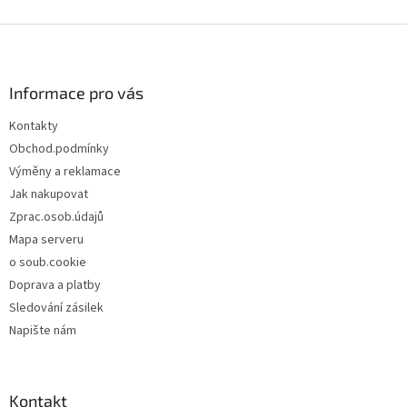
Z
á
p
a
Informace pro vás
t
Kontakty
í
Obchod.podmínky
Výměny a reklamace
Jak nakupovat
Zprac.osob.údajů
Mapa serveru
o soub.cookie
Doprava a platby
Sledování zásilek
Napište nám
Kontakt