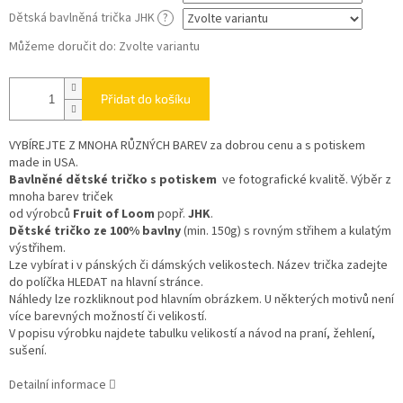
Dětská bavlněná trička JHK
?
Můžeme doručit do:
Zvolte variantu
Přidat do košíku
VYBÍREJTE Z MNOHA RŮZNÝCH BAREV
za dobrou cenu a s potiskem
made in USA.
Bavlněné dětské tričko s potiskem
ve fotografické kvalitě. Výběr z
mnoha barev triček
od výrobců
Fruit of Loom
popř.
JHK
.
Dětské tričko ze 100% bavlny
(min. 150g) s rovným střihem a kulatým
výstřihem.
Lze vybírat i v pánských či dámských velikostech. Název trička zadejte
do políčka HLEDAT na hlavní stránce.
Náhledy lze rozkliknout pod hlavním obrázkem. U některých motivů není
více barevných možností či velikostí.
V popisu výrobku najdete tabulku velikostí a návod na praní, žehlení,
sušení.
Detailní informace