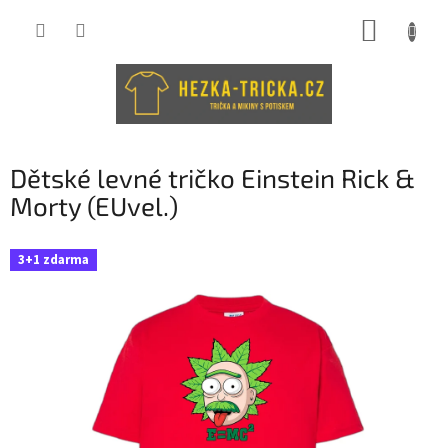
Přejít
NÁKUP
na
obsah
KOŠÍK
Dětské levné tričko Einstein Rick &
Morty (EUvel.)
3+1 zdarma