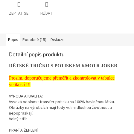
ZEPTAT SE
HLÍDAT
Popis
Podobné (15)
Diskuze
Detailní popis produktu
DĚTSKÉ TRIČKO S POTISKEM KMOTR JOKER
Prosím, doporučujeme přeměřit a zkontrolovat v tabulce
velikostí !!!
VÝROBA A KVALITA:
Vysoká odolnost transfer potisku na 100% bavlněnou látku.
Obrázky na výrobcích mají tedy velmi dlouhou životnost a
nepopraskají.
Volný střih
PRANÍ A ŽEHLENÍ: