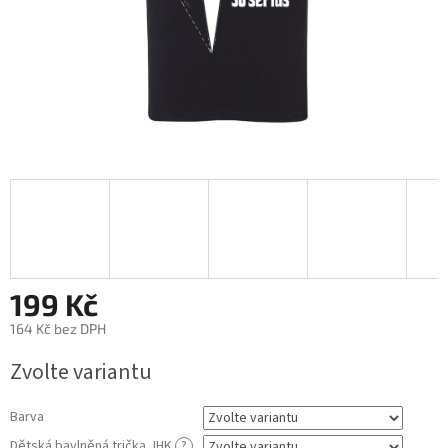
199 Kč
164 Kč bez DPH
Měrná
Zvolte variantu
cena:
Barva
Dětská bavlněná trička JHK
?