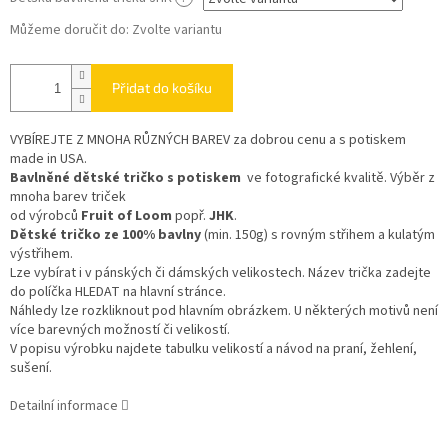
Můžeme doručit do:
Zvolte variantu
Přidat do košíku
VYBÍREJTE Z MNOHA RŮZNÝCH BAREV
za dobrou cenu a s potiskem
made in USA.
Bavlněné dětské tričko s potiskem
ve fotografické kvalitě. Výběr z
mnoha barev triček
od výrobců
Fruit of Loom
popř.
JHK
.
Dětské tričko ze 100% bavlny
(min. 150g) s rovným střihem a kulatým
výstřihem.
Lze vybírat i v pánských či dámských velikostech. Název trička zadejte
do políčka HLEDAT na hlavní stránce.
Náhledy lze rozkliknout pod hlavním obrázkem. U některých motivů není
více barevných možností či velikostí.
V popisu výrobku najdete tabulku velikostí a návod na praní, žehlení,
sušení.
Detailní informace