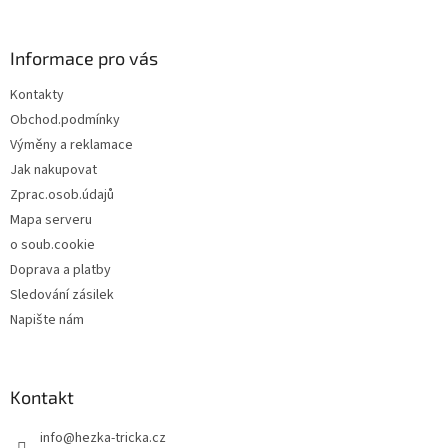
á
p
a
Informace pro vás
t
Kontakty
í
Obchod.podmínky
Výměny a reklamace
Jak nakupovat
Zprac.osob.údajů
Mapa serveru
o soub.cookie
Doprava a platby
Sledování zásilek
Napište nám
Kontakt
info
@
hezka-tricka.cz