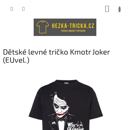
Přejít
NÁKUP
na
obsah
KOŠÍK
Dětské levné tričko Kmotr Joker
(EUvel.)