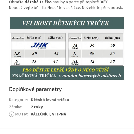
Obraťte
dětské tričko
naruby a perte při teplotě 30°C.
Nepoužívejte bělidla. Nesušte v sušičce. Nežehlete přes potisk.
Doplňkové parametry
Kategorie
:
Dětská levná trička
Záruka
:
2 roky
?
MOTIV
:
VÁLEČNÍCI, VTIPNÁ
Z