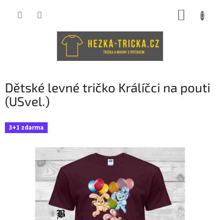
Přejít
NÁKUP
na
obsah
KOŠÍK
Dětské levné tričko Králíčci na pouti
(USvel.)
3+1 zdarma