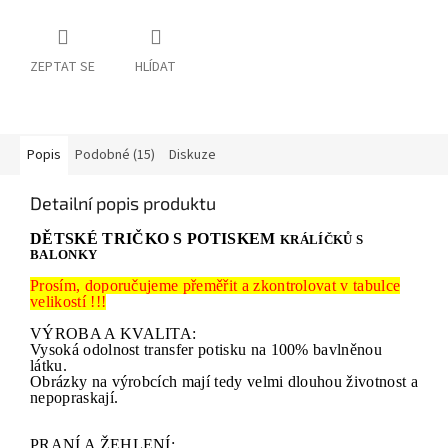
ZEPTAT SE
HLÍDAT
Popis
Podobné (15)
Diskuze
Detailní popis produktu
DĚTSKÉ TRIČKO S POTISKEM
KRÁLÍČKŮ S
BALONKY
Prosím, doporučujeme přeměřit a zkontrolovat v tabulce
velikostí !!!
VÝROBA A KVALITA:
Vysoká odolnost transfer potisku na 100% bavlněnou
látku.
Obrázky na výrobcích mají tedy velmi dlouhou životnost a
nepopraskají.
PRANÍ A ŽEHLENÍ: