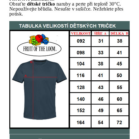
Obraťte
dětské tričko
naruby a perte při teplotě 30°C.
Nepoužívejte bělidla. Nesušte v sušičce. Nežehlete přes
potisk.