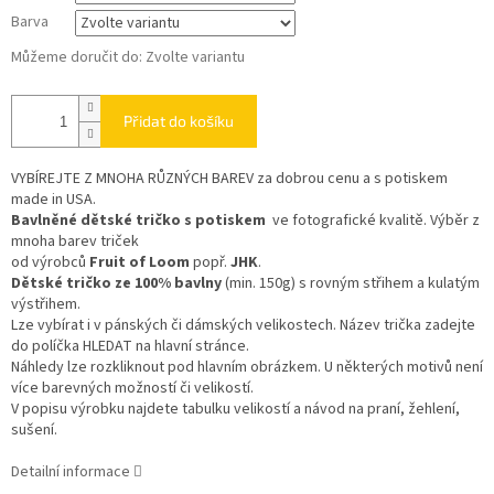
Barva
Můžeme doručit do:
Zvolte variantu
Přidat do košíku
VYBÍREJTE Z MNOHA RŮZNÝCH BAREV
za dobrou cenu a s potiskem
made in USA.
Bavlněné dětské tričko s potiskem
ve fotografické kvalitě. Výběr z
mnoha barev triček
od výrobců
Fruit of Loom
popř.
JHK
.
Dětské tričko ze 100% bavlny
(min. 150g) s rovným střihem a kulatým
výstřihem.
Lze vybírat i v pánských či dámských velikostech. Název trička zadejte
do políčka HLEDAT na hlavní stránce.
Náhledy lze rozkliknout pod hlavním obrázkem. U některých motivů není
více barevných možností či velikostí.
V popisu výrobku najdete tabulku velikostí a návod na praní, žehlení,
sušení.
Detailní informace