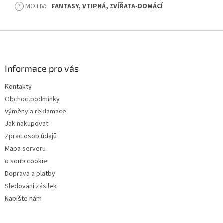
?
MOTIV
:
FANTASY, VTIPNÁ, ZVÍŘATA-DOMÁCÍ
Z
á
p
a
Informace pro vás
t
Kontakty
í
Obchod.podmínky
Výměny a reklamace
Jak nakupovat
Zprac.osob.údajů
Mapa serveru
o soub.cookie
Doprava a platby
Sledování zásilek
Napište nám