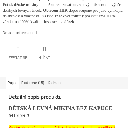
Potisk
dětské mikiny
je možno realizovat povrchovým tiskem dle výběru
dětských levných triček.
Oblečení JHK
doporučujeme pro jeho vynikající
trvanlivost a vlastnosti. Na tyto
značkové mikiny
poskytujeme 100%
záruku na 100% kvalitu
.
Inspirace na
dárek.
Detailní informace
ZEPTAT SE
HLÍDAT
Popis
Podobné (15)
Diskuze
Detailní popis produktu
DĚTSKÁ LEVNÁ MIKINA BEZ KAPUCE -
MODRÁ
Prosím, doporučujeme přeměřit a zkontrolovat v tabulce velikostí