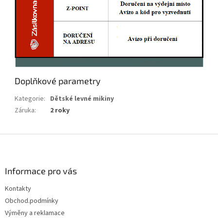
Doplňkové parametry
Kategorie
:
Dětské levné mikiny
Záruka
:
2 roky
Z
á
p
a
Informace pro vás
t
Kontakty
í
Obchod.podmínky
Výměny a reklamace