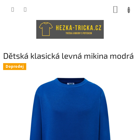
Přejít
NÁKUP
na
obsah
KOŠÍK
Dětská klasická levná mikina modrá
Doprodej