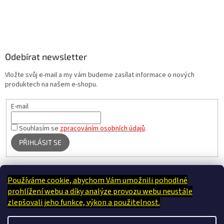
Odebírat newsletter
Vložte svůj e-mail a my vám budeme zasílat informace o nových
produktech na našem e-shopu.
E-mail
Souhlasím se
zpracováním osobních údajů
.
PŘIHLÁSIT SE
Používáme cookie, abychom Vám umožnili pohodlné
Terapie Kamínek - Dotek, který utiší tělo i duši
prohlížení webu a díky analýze provozu webu neustále
zlepšovali jeho funkce, výkon a použitelnost.