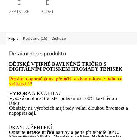
ZEPTAT SE
HLÍDAT
Popis
Podobné (15)
Diskuze
Detailní popis produktu
DĚTSKÉ VTIPNÉ BAVLNĚNÉ TRIČKO S
DIGITÁLNÍM POTISKEM HROMADY TENISEK
Prosím, doporučujeme přeměřit a zkontrolovat v tabulce
velikostí !!!
VÝROBA A KVALITA:
Vysoká odolnost transfer potisku na 100% bavlněnou
látku.
Obrázky na výrobcích mají tedy velmi dlouhou životnost a
nepopraskají.
PRANÍ A ŽEHLENÍ:
Obraťte
dětské tričko
naruby a perte při teplotě 30°C.