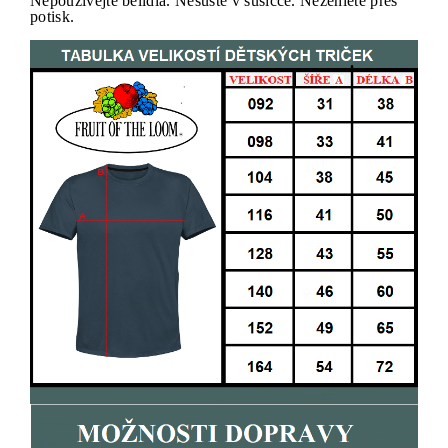
Nepoužívejte bělidla. Nesušte v sušičce. Nežehlete přes
potisk.