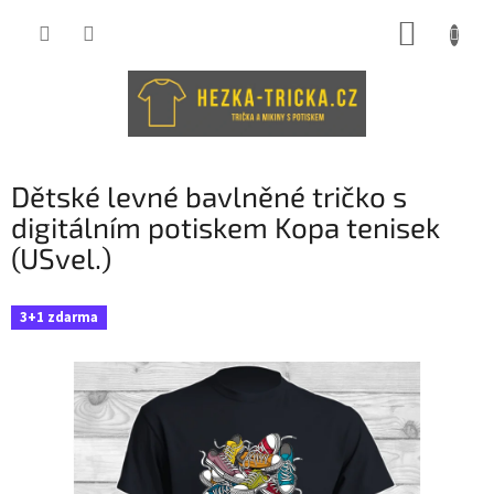
Přejít
NÁKUP
na
obsah
KOŠÍK
Dětské levné bavlněné tričko s
digitálním potiskem Kopa tenisek
(USvel.)
3+1 zdarma