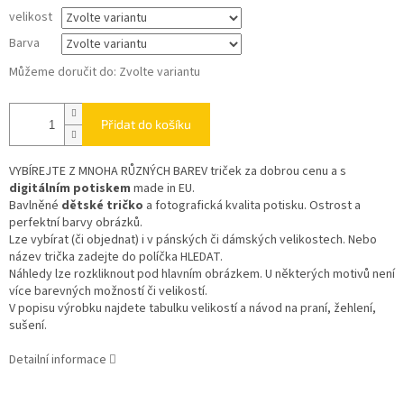
velikost
Barva
Můžeme doručit do:
Zvolte variantu
Přidat do košíku
VYBÍREJTE Z MNOHA RŮZNÝCH BAREV triček za dobrou cenu a s
digitálním potiskem
made in EU.
Bavlněné
dětské tričko
a fotografická kvalita potisku. Ostrost a
perfektní barvy obrázků.
Lze vybírat (či objednat) i v pánských či dámských velikostech. Nebo
název trička zadejte do políčka HLEDAT.
Náhledy lze rozkliknout pod hlavním obrázkem. U některých motivů není
více barevných možností či velikostí.
V popisu výrobku najdete tabulku velikostí a návod na praní, žehlení,
sušení.
Detailní informace