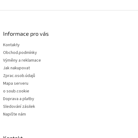
Z
á
p
a
Informace pro vás
t
Kontakty
í
Obchod.podmínky
Výměny a reklamace
Jak nakupovat
Zprac.osob.údajů
Mapa serveru
o soub.cookie
Doprava a platby
Sledování zásilek
Napište nám