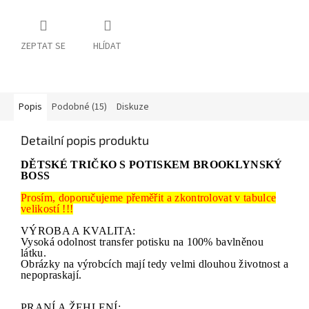
ZEPTAT SE
HLÍDAT
Popis
Podobné (15)
Diskuze
Detailní popis produktu
DĚTSKÉ TRIČKO S POTISKEM BROOKLYNSKÝ
BOSS
Prosím, doporučujeme přeměřit a zkontrolovat v tabulce
velikostí !!!
VÝROBA A KVALITA:
Vysoká odolnost transfer potisku na 100% bavlněnou
látku.
Obrázky na výrobcích mají tedy velmi dlouhou životnost a
nepopraskají.
PRANÍ A ŽEHLENÍ: