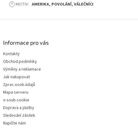
?
MOTIV
:
AMERIKA, POVOLÁNÍ, VÁLEČNÍCI
Z
á
p
a
Informace pro vás
t
Kontakty
í
Obchod.podmínky
Výměny a reklamace
Jak nakupovat
Zprac.osob.údajů
Mapa serveru
o soub.cookie
Doprava a platby
Sledování zásilek
Napište nám