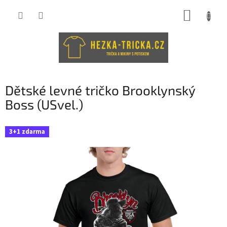
Přejít
NÁKUP
na
obsah
KOŠÍK
Dětské levné tričko Brooklynský
Boss (USvel.)
3+1 zdarma