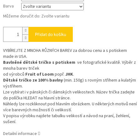
Barva
Můžeme doručit do:
Zvolte variantu
Přidat do košíku
VYBÍREJTE Z MNOHA RŮZNÝCH BAREV
za dobrou cenu a s potiskem
made in USA.
Bavlněné dětské tričko s potiskem
ve fotografické kvalitě. Výběr z
mnoha barev triček
od výrobců
Fruit of Loom
popř.
JHK
.
Dětské tričko ze 100% bavlny
(min. 150g) s rovným střihem a kulatým
výstřihem.
Lze vybírat i v pánských či dámských velikostech. Název trička zadejte
do políčka HLEDAT na hlavní stránce.
Náhledy lze rozkliknout pod hlavním obrázkem. U některých motivů není
více barevných možností či velikostí.
V popisu výrobku najdete tabulku velikostí a návod na praní, žehlení,
sušení.
Detailní informace