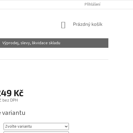
Přihlášení
NÁKUPNÍ
Prázdný košík
KOŠÍK
Výprodej, slevy, likvidace skladu
249 Kč
č
bez DPH
e variantu