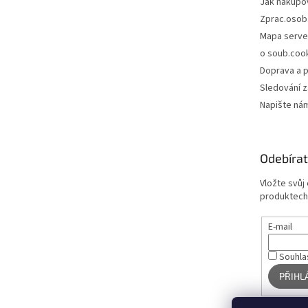
Jak nakupo
Zprac.osob
Mapa serve
o soub.coo
Doprava a p
Sledování z
Napište ná
Odebírat
Vložte svůj
produktech
E-mail
Souhla
PŘIHL