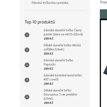
Nepo
Pánská trička bez potisku
Top 10 produktů
Dámské sluneční tričko Černý
panter (sleva na vel.XS růžové)
199 Kč
Dětské sluneční tričko Africká
zvířátka (USvel.)
259 Kč
Dámské sluneční tričko
Papoušci
299 Kč
Dámské bavlněné levné tričko
Kříž z mečů
299 Kč
Dětské sluneční tričko
Dinosaurus T-rex predátor
(USvel.)
269 Kč