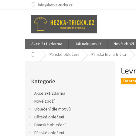
Přejít
info@hezka-tricka.cz
na
obsah
Akce 3+1 zdarma
Jak nakupovat
Nové zboží
Domů
Pánské oblečení
Pánská levná trička
P
Levn
o
Přeskočit
s
Kategorie
kategorie
Dopro
t
r
Akce 3+1 zdarma
a
Nové zboží
n
Oblečení dle motivů
n
í
Dětské oblečení
p
Dámské oblečení
a
Pánské oblečení