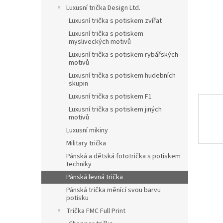
n
Luxusní trička Design Ltd.
e
Luxusní trička s potiskem zvířat
l
Luxusní trička s potiskem
mysliveckých motivů
Luxusní trička s potiskem rybářských
motivů
Luxusní trička s potiskem hudebních
skupin
Luxusní trička s potiskem F1
Luxusní trička s potiskem jiných
motivů
Luxusní mikiny
Military trička
Pánská a dětská fototrička s potiskem
techniky
Pánská levná trička
Pánská trička měnící svou barvu
potisku
Trička FMC Full Print