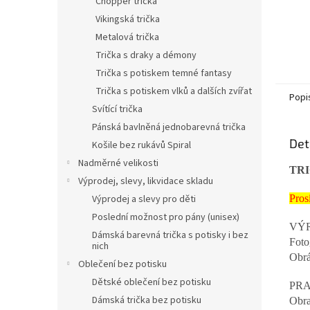
Chopper trička
Vikingská trička
Metalová trička
Trička s draky a démony
Trička s potiskem temné fantasy
Trička s potiskem vlků a dalších zvířat
Popi
Svítící trička
Pánská bavlněná jednobarevná trička
Det
Košile bez rukávů Spiral
Nadměrné velikosti
TR
Výprodej, slevy, likvidace skladu
Výprodej a slevy pro děti
Pros
Poslední možnost pro pány (unisex)
VÝR
Dámská barevná trička s potisky i bez
Foto
nich
Obrá
Oblečení bez potisku
Dětské oblečení bez potisku
PRA
Dámská trička bez potisku
Obr