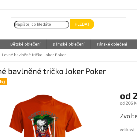
HLEDAT
Dětské oblečení
Dámské oblečení
Pánské oblečení
Levné bavlněné tričko Joker Poker
é bavlněné tričko Joker Poker
dej
od
od
206 K
Měrná
Zvolt
cena:
velikost