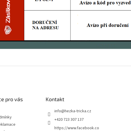
e pro vás
Kontakt
info
@
hezka-tricka.cz
dmínky
+420 723 307 137
eklamace
https://www.facebook.co