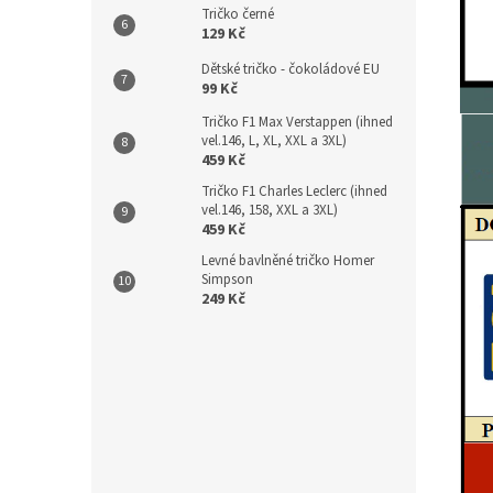
Tričko černé
129 Kč
Dětské tričko - čokoládové EU
99 Kč
Tričko F1 Max Verstappen (ihned
vel.146, L, XL, XXL a 3XL)
459 Kč
Tričko F1 Charles Leclerc (ihned
vel.146, 158, XXL a 3XL)
459 Kč
Levné bavlněné tričko Homer
Simpson
249 Kč