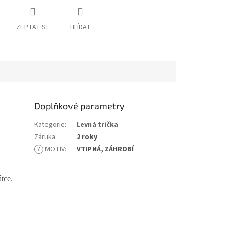
ZEPTAT SE
HLÍDAT
Doplňkové parametry
Kategorie
:
Levná trička
Záruka
:
2 roky
?
MOTIV
:
VTIPNÁ, ZÁHROBÍ
tce.