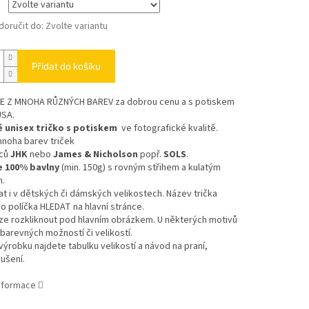
oručit do:
Zvolte variantu
Přidat do košíku
TE Z MNOHA RŮZNÝCH BAREV
za dobrou cenu a s potiskem
USA.
 unisex tričko s potiskem
ve fotografické kvalitě.
mnoha barev triček
bců
JHK
nebo
James & Nicholson
popř.
SOLS
.
e 100% bavlny
(min. 150g) s rovným střihem a kulatým
m.
at i v dětských či dámských velikostech. Název trička
o políčka HLEDAT na hlavní stránce.
ze rozkliknout pod hlavním obrázkem. U některých motivů
 barevných možností či velikostí.
výrobku najdete tabulku velikostí a návod na praní,
sušení.
informace