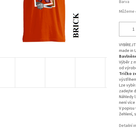
Barva
Můžeme d
VYBÍREJ
made in 
Bavlněné
Výběr z 
od výro
Tričko z
výstřihe
Lze vybír
zadejte d
Náhledy l
není více
V popisu 
žehlení, 
Detailní 