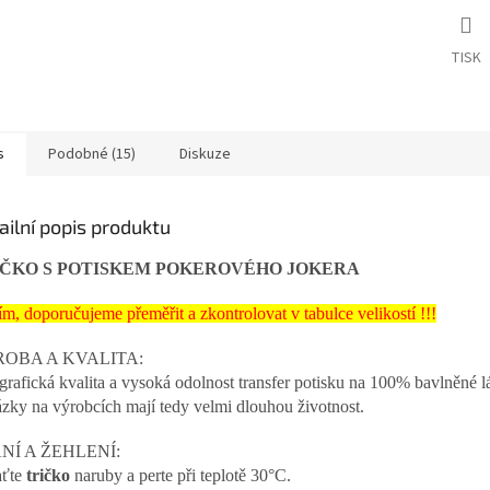
TISK
s
Podobné (15)
Diskuze
ailní popis produktu
IČKO S POTISKEM POKEROVÉHO JOKERA
ím, doporučujeme přeměřit a zkontrolovat v tabulce velikostí !!!
OBA A KVALITA:
grafická kvalita a vysoká odolnost transfer potisku na 100% bavlněné lá
zky na výrobcích mají tedy velmi dlouhou životnost.
NÍ A ŽEHLENÍ:
aťte
tričko
naruby a perte při teplotě 30°C.