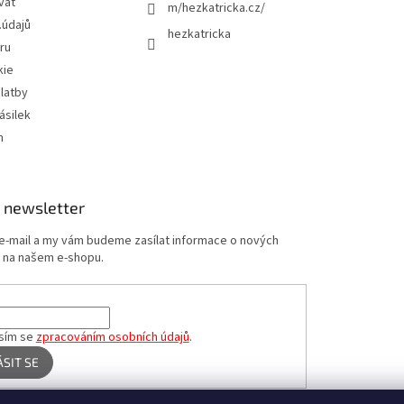
vat
m/hezkatricka.cz/
.údajů
hezkatricka
ru
kie
latby
ásilek
m
 newsletter
 e-mail a my vám budeme zasílat informace o nových
 na našem e-shopu.
sím se
zpracováním osobních údajů
.
ÁSIT SE