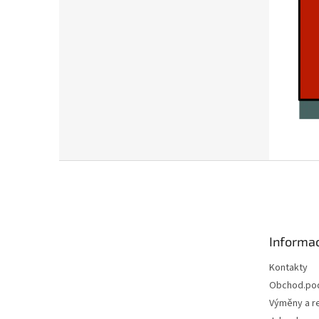
Z
á
p
a
t
Informac
í
Kontakty
Obchod.po
Výměny a r