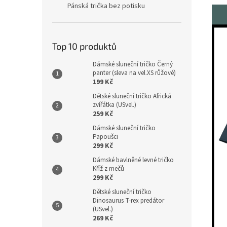
Pánská trička bez potisku
Top 10 produktů
Dámské sluneční tričko Černý
panter (sleva na vel.XS růžové)
199 Kč
Dětské sluneční tričko Africká
zvířátka (USvel.)
259 Kč
Dámské sluneční tričko
Papoušci
299 Kč
Dámské bavlněné levné tričko
Kříž z mečů
299 Kč
Dětské sluneční tričko
Dinosaurus T-rex predátor
(USvel.)
269 Kč