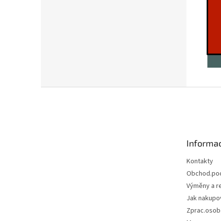
Z
á
p
a
t
Informac
í
Kontakty
Obchod.po
Výměny a r
Jak nakupo
Zprac.osob