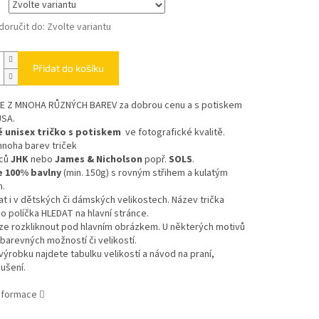
oručit do:
Zvolte variantu
Přidat do košíku
TE Z MNOHA RŮZNÝCH BAREV
za dobrou cenu a s potiskem
USA.
 unisex tričko s potiskem
ve fotografické kvalitě.
mnoha barev triček
bců
JHK
nebo
James & Nicholson
popř.
SOLS
.
e 100% bavlny
(min. 150g) s rovným střihem a kulatým
m.
at i v dětských či dámských velikostech. Název trička
o políčka HLEDAT na hlavní stránce.
ze rozkliknout pod hlavním obrázkem. U některých motivů
 barevných možností či velikostí.
výrobku najdete tabulku velikostí a návod na praní,
sušení.
informace