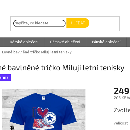
HLEDAT
Dětské oblečení
Dámské oblečení
Pánské oblečení
Levné bavlněné tričko Miluji letní tenisky
é bavlněné tričko Miluji letní tenisky
darma
249
206 Kč b
Měrná
Zvolt
cena:
velikost