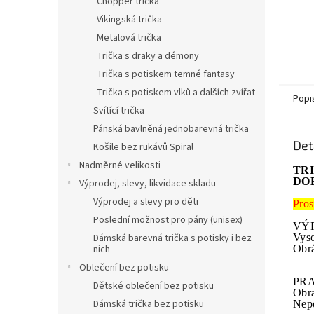
Chopper trička
Vikingská trička
Metalová trička
Trička s draky a démony
Trička s potiskem temné fantasy
Trička s potiskem vlků a dalších zvířat
Popi
Svítící trička
Pánská bavlněná jednobarevná trička
Det
Košile bez rukávů Spiral
Nadměrné velikosti
TR
DO
Výprodej, slevy, likvidace skladu
Výprodej a slevy pro děti
Pros
Poslední možnost pro pány (unisex)
VÝR
Dámská barevná trička s potisky i bez
Vyso
nich
Obrá
Oblečení bez potisku
PRA
Dětské oblečení bez potisku
Obr
Dámská trička bez potisku
Nepo