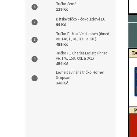
Tričko černé
129 Kč
Dětské tričko - čokoládové EU
99 Kč
Tričko F1 Max Verstappen (ihned
vel.146, L, XL, XXL a 3XL)
459 Kč
Tričko F1 Charles Leclerc (ihned
vel.146, 158, XXL a 3XL)
459 Kč
Levné bavlněné tričko Homer
Simpson
249 Kč