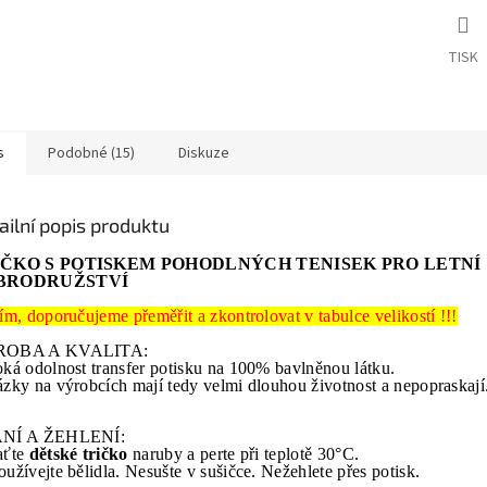
TISK
s
Podobné (15)
Diskuze
ailní popis produktu
IČKO S POTISKEM POHODLNÝCH TENISEK PRO LETNÍ
BRODRUŽSTVÍ
ím, doporučujeme přeměřit a zkontrolovat v tabulce velikostí !!!
OBA A KVALITA:
ká odolnost transfer potisku na 100% bavlněnou látku.
zky na výrobcích mají tedy velmi dlouhou životnost a nepopraskají
NÍ A ŽEHLENÍ:
aťte
dětské tričko
naruby a perte při teplotě 30°C.
užívejte bělidla. Nesušte v sušičce. Nežehlete přes potisk.