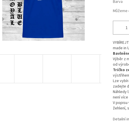
Barva
Můžeme d
VYBÍREJ
made in 
Bavlněné
Výběr z 
od výro
Tričko z
výstřihe
Lze vybír
zadejte d
Náhledy l
není více
V popisu 
žehlení, 
Detailní 