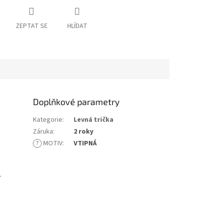
ZEPTAT SE
HLÍDAT
Doplňkové parametry
Kategorie
:
Levná trička
Záruka
:
2 roky
?
MOTIV
:
VTIPNÁ
.