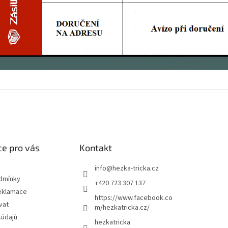
e pro vás
Kontakt
info
@
hezka-tricka.cz
dmínky
+420 723 307 137
eklamace
https://www.facebook.co
vat
m/hezkatricka.cz/
.údajů
hezkatricka