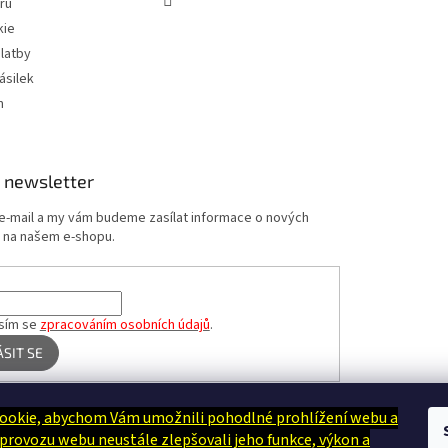
ru
kie
latby
ásilek
m
 newsletter
 e-mail a my vám budeme zasílat informace o nových
 na našem e-shopu.
sím se
zpracováním osobních údajů
.
ÁSIT SE
ookie, abychom Vám umožnili pohodlné prohlížení webu a
Terapie Kamínek - Dotek, který utiší tělo i duši
 provozu webu neustále zlepšovali jeho funkce, výkon a