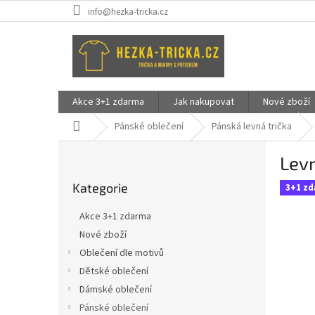
Přejít
info@hezka-tricka.cz
na
obsah
Akce 3+1 zdarma
Jak nakupovat
Nové zboží
Domů
Pánské oblečení
Pánská levná trička
P
Levn
o
Přeskočit
s
Kategorie
kategorie
3+1 z
t
r
Akce 3+1 zdarma
a
Nové zboží
n
Oblečení dle motivů
n
í
Dětské oblečení
p
Dámské oblečení
a
Pánské oblečení