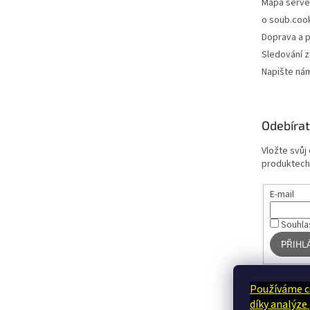
Mapa serve
o soub.coo
Doprava a p
Sledování z
Napište ná
Odebírat
Vložte svůj
produktech
E-mail
Souhla
PŘIHL
Používáme c
díky analýze