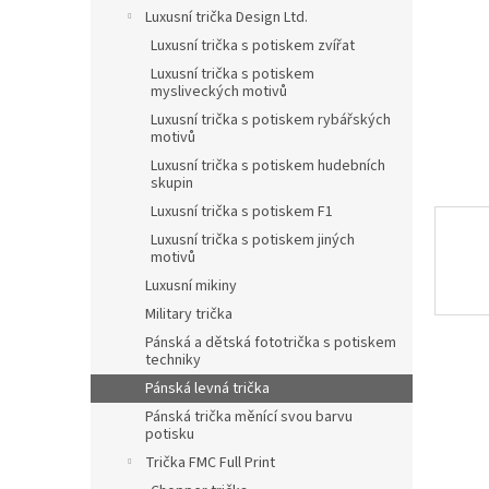
n
Luxusní trička Design Ltd.
e
Luxusní trička s potiskem zvířat
l
Luxusní trička s potiskem
mysliveckých motivů
Luxusní trička s potiskem rybářských
motivů
Luxusní trička s potiskem hudebních
skupin
Luxusní trička s potiskem F1
Luxusní trička s potiskem jiných
motivů
Luxusní mikiny
Military trička
Pánská a dětská fototrička s potiskem
techniky
Pánská levná trička
Pánská trička měnící svou barvu
potisku
Trička FMC Full Print